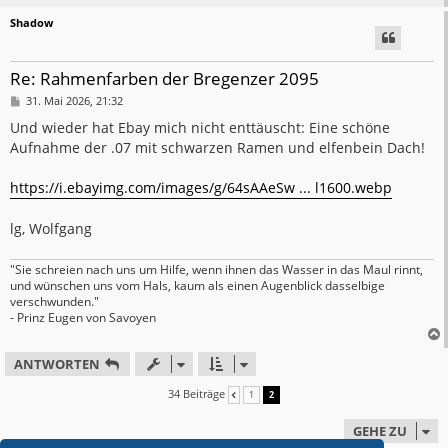
Shadow
Re: Rahmenfarben der Bregenzer 2095
B
31. Mai 2026, 21:32
e
i
Und wieder hat Ebay mich nicht enttäuscht: Eine schöne
t
Aufnahme der .07 mit schwarzen Ramen und elfenbein Dach!
r
a
g
https://i.ebayimg.com/images/g/64sAAeSw ... l1600.webp
lg, Wolfgang
"Sie schreien nach uns um Hilfe, wenn ihnen das Wasser in das Maul rinnt,
und wünschen uns vom Hals, kaum als einen Augenblick dasselbige
verschwunden."
- Prinz Eugen von Savoyen
ANTWORTEN
34 Beiträge
1
2
VORHERIGE
GEHE ZU