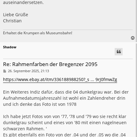
auseinandersetzen.
Liebe Grüße
Christian
Erhaltet die Krumpen als Museumsbahn!
Shadow
Re: Rahmenfarben der Bregenzer 2095
B
26. September 2025, 21:13
e
i
https://www.ebay.at/itm/336188988250?_s ... 9rJ0fmwZg
t
r
a
Ein Weiteres Indiz dafür, dass die 04 dunkelgrau war. Bei der
g
Aufnahmedatumsjahreszahl ist wohl ein Zahlendreher drin
und ich denke das Foto ist von 1978
Ich habe jetzt Fotos von von '77, '78 und '79 wo sie recht klar
dunkelgrau scheint und eines von '80 mit einen nagelneuen
schwarzen Rahmen. '
Es gibt ebenfalls ein Foto von der .04 und der .05 wo die .04