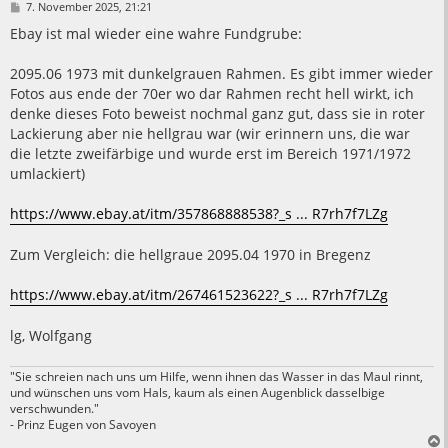
B
7. November 2025, 21:21
e
i
Ebay ist mal wieder eine wahre Fundgrube:
t
r
a
2095.06 1973 mit dunkelgrauen Rahmen. Es gibt immer wieder
g
Fotos aus ende der 70er wo dar Rahmen recht hell wirkt, ich
denke dieses Foto beweist nochmal ganz gut, dass sie in roter
Lackierung aber nie hellgrau war (wir erinnern uns, die war
die letzte zweifärbige und wurde erst im Bereich 1971/1972
umlackiert)
https://www.ebay.at/itm/357868888538?_s ... R7rh7f7LZg
Zum Vergleich: die hellgraue 2095.04 1970 in Bregenz
https://www.ebay.at/itm/267461523622?_s ... R7rh7f7LZg
lg, Wolfgang
"Sie schreien nach uns um Hilfe, wenn ihnen das Wasser in das Maul rinnt,
und wünschen uns vom Hals, kaum als einen Augenblick dasselbige
verschwunden."
- Prinz Eugen von Savoyen