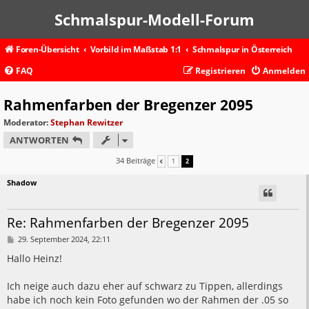
Schmalspur-Modell-Forum
Foren-Übersicht
Vorbild im Maßstab 1:1
Schmalspur in Österreich
FAQ
Registrieren
Anmelden
Rahmenfarben der Bregenzer 2095
Moderator:
Stephan Rewitzer
ANTWORTEN
34 Beiträge
1
2
VORHERIGE
Shadow
Re: Rahmenfarben der Bregenzer 2095
B
29. September 2024, 22:11
e
i
Hallo Heinz!
t
r
a
Ich neige auch dazu eher auf schwarz zu Tippen, allerdings
g
habe ich noch kein Foto gefunden wo der Rahmen der .05 so