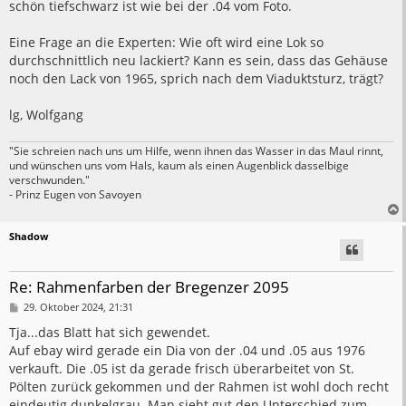
schön tiefschwarz ist wie bei der .04 vom Foto.
Eine Frage an die Experten: Wie oft wird eine Lok so
durchschnittlich neu lackiert? Kann es sein, dass das Gehäuse
noch den Lack von 1965, sprich nach dem Viaduktsturz, trägt?
lg, Wolfgang
"Sie schreien nach uns um Hilfe, wenn ihnen das Wasser in das Maul rinnt,
und wünschen uns vom Hals, kaum als einen Augenblick dasselbige
verschwunden."
- Prinz Eugen von Savoyen
Shadow
Re: Rahmenfarben der Bregenzer 2095
B
29. Oktober 2024, 21:31
e
i
Tja...das Blatt hat sich gewendet.
t
Auf ebay wird gerade ein Dia von der .04 und .05 aus 1976
r
a
verkauft. Die .05 ist da gerade frisch überarbeitet von St.
g
Pölten zurück gekommen und der Rahmen ist wohl doch recht
eindeutig dunkelgrau. Man sieht gut den Unterschied zum