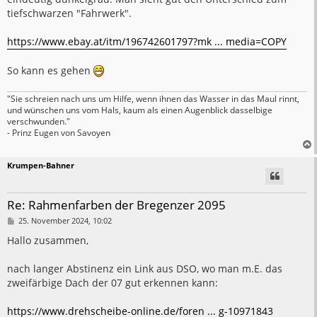
tiefschwarzen "Fahrwerk".
https://www.ebay.at/itm/196742601797?mk ... media=COPY
So kann es gehen
"Sie schreien nach uns um Hilfe, wenn ihnen das Wasser in das Maul rinnt,
und wünschen uns vom Hals, kaum als einen Augenblick dasselbige
verschwunden."
- Prinz Eugen von Savoyen
Krumpen-Bahner
Re: Rahmenfarben der Bregenzer 2095
B
25. November 2024, 10:02
e
i
Hallo zusammen,
t
r
a
nach langer Abstinenz ein Link aus DSO, wo man m.E. das
g
zweifärbige Dach der 07 gut erkennen kann:
https://www.drehscheibe-online.de/foren ... g-10971843