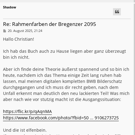
Shadow
Re: Rahmenfarben der Bregenzer 2095
B
20. August 2025, 21:24
e
i
Hallo Christian!
t
r
a
Ich hab das Buch auch zu Hause liegen aber ganz überzeugt
g
bin ich nicht.
Aber ich finde deine Theorie äußerst spannend und so bin ich
heute, nachdem ich das Thema einige Zeit lang ruhen hab
lassen, mal meinen digitalen kompletten BWB Bilderschatz
durchgegangen und ich muss dir recht geben, nach dem
Unfall erkennt man deutlich den neu lackierten Teil! Was mich
aber nach wie vor stutzig macht ist die Ausgangssituation:
https://flic.kr/p/qAqnMA
https://www.facebook.com/photo/?fbid=50 ... 9106273725
Und die ist elfenbein.