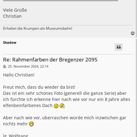
Viele Grüße
Christian
Erhaltet die Krumpen als Museumsbahn!
Shadow
Re: Rahmenfarben der Bregenzer 2095
B
25. November 2024, 22:14
e
i
Hallo Christian!
t
r
a
Freut mich, dass du wieder da bist!
g
Das ist ein sehr schönes Foto (generell die ganze Serie) aber
ich fürchte ich erkenne hier nach wie vor nur ein 8 Jahre altes
elfenbeinfarbenes Dach
Aber nach wie vor, überraschen würde mich inzwischen gar
nichts mehr
lg, Wolfgang