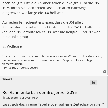
noch hellgrau ist, die .05 aber schon dunkelgrau. Da die .05
1975 ihren Neulack erhielt lässt sich auch halbwegs
eingrenzen wie lange die .04 hell war.
Auf jeden Fall scheint erwiesen, dass die .04 alle 3
Rahmenfarben mit roten Lokkasten auf der BWB erhalten hat.
(bei der .05 vermute ich es, .06 war nie hellgrau und .07 war
nie dunkelgrau)
lg, Wolfgang
"Sie schreien nach uns um Hilfe, wenn ihnen das Wasser in das Maul rinnt,
und wünschen uns vom Hals, kaum als einen Augenblick dasselbige
verschwunden."
- Prinz Eugen von Savoyen
1050.01
Re: Rahmenfarben der Bregenzer 2095
B
28. September 2025, 06:24
e
i
Lässt sich das in eine Tabelle oder auf eine Zeitachse bringen?
t