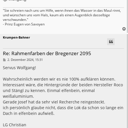
"Sie schreien nach uns um Hilfe, wenn ihnen das Wasser in das Maul rinnt,
und wünschen uns vom Hals, kaum als einen Augenblick dasselbige
verschwunden."
- Prinz Eugen von Savoyen
Krumpen-Bahner
Re: Rahmenfarben der Bregenzer 2095
B
2. Dezember 2024, 15:31
e
i
Servus Wolfgang!
t
r
a
Wahrscheinlich werden wir es nie 100% aufklären können.
g
Interessant wäre, die Hintergründe der beiden Hersteller Roco
und Stängl zu kennen. Einmal elfenbein, einmal
weißaluminium.
Gerade Josef hat da sehr viel Recherche reingesteckt.
ich persönlich glaube nicht, dass die Lok da schon so lange ein
Dach in elfenbein aufwieß.
LG Christian