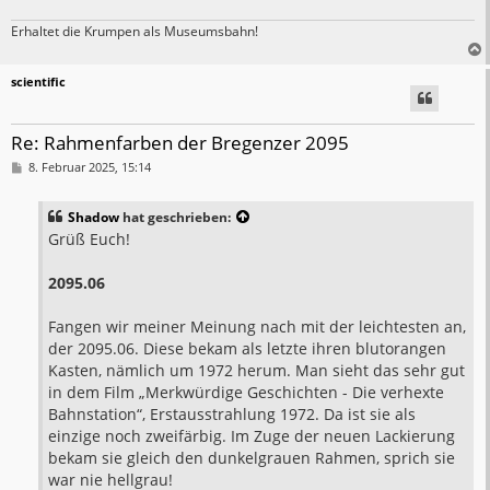
Erhaltet die Krumpen als Museumsbahn!
scientific
Re: Rahmenfarben der Bregenzer 2095
B
8. Februar 2025, 15:14
e
i
t
Shadow
hat geschrieben:
r
a
Grüß Euch!
g
2095.06
Fangen wir meiner Meinung nach mit der leichtesten an,
der 2095.06. Diese bekam als letzte ihren blutorangen
Kasten, nämlich um 1972 herum. Man sieht das sehr gut
in dem Film „Merkwürdige Geschichten - Die verhexte
Bahnstation“, Erstausstrahlung 1972. Da ist sie als
einzige noch zweifärbig. Im Zuge der neuen Lackierung
bekam sie gleich den dunkelgrauen Rahmen, sprich sie
war nie hellgrau!