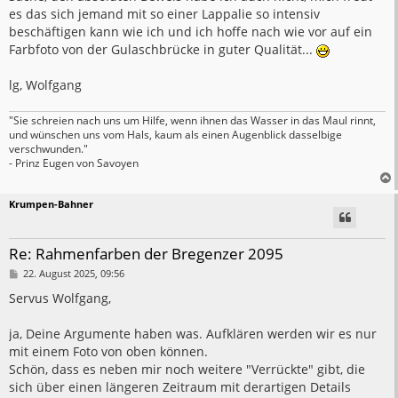
es das sich jemand mit so einer Lappalie so intensiv
beschäftigen kann wie ich und ich hoffe nach wie vor auf ein
Farbfoto von der Gulaschbrücke in guter Qualität...
lg, Wolfgang
"Sie schreien nach uns um Hilfe, wenn ihnen das Wasser in das Maul rinnt,
und wünschen uns vom Hals, kaum als einen Augenblick dasselbige
verschwunden."
- Prinz Eugen von Savoyen
Krumpen-Bahner
Re: Rahmenfarben der Bregenzer 2095
B
22. August 2025, 09:56
e
i
Servus Wolfgang,
t
r
a
ja, Deine Argumente haben was. Aufklären werden wir es nur
g
mit einem Foto von oben können.
Schön, dass es neben mir noch weitere "Verrückte" gibt, die
sich über einen längeren Zeitraum mit derartigen Details