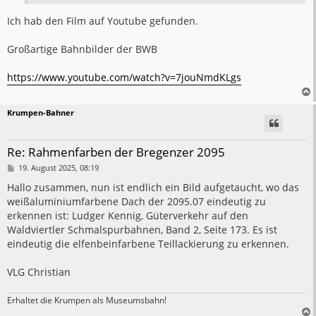
Ich hab den Film auf Youtube gefunden.
Großartige Bahnbilder der BWB
https://www.youtube.com/watch?v=7jouNmdKLgs
Krumpen-Bahner
Re: Rahmenfarben der Bregenzer 2095
B
19. August 2025, 08:19
e
i
Hallo zusammen, nun ist endlich ein Bild aufgetaucht, wo das
t
weißaluminiumfarbene Dach der 2095.07 eindeutig zu
r
a
erkennen ist: Ludger Kennig, Güterverkehr auf den
g
Waldviertler Schmalspurbahnen, Band 2, Seite 173. Es ist
eindeutig die elfenbeinfarbene Teillackierung zu erkennen.
VLG Christian
Erhaltet die Krumpen als Museumsbahn!