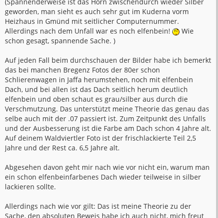
(Spannenderweise ist das Horn zwischendurch wieder Silber
geworden, man sieht es auch sehr gut im Kuderna vorm
Heizhaus in Gmünd mit seitlicher Computernummer.
Allerdings nach dem Unfall war es noch elfenbein!
Wie
schon gesagt, spannende Sache. )
Auf jeden Fall beim durchschauen der Bilder habe ich bemerkt
das bei manchen Bregenz Fotos der 80er schon
Schlierenwagen in Jaffa herumstehen, noch mit elfenbein
Dach, und bei allen ist das Dach seitlich herum deutlich
elfenbein und oben schaut es grau/silber aus durch die
Verschmutzung. Das unterstützt meine Theorie das genau das
selbe auch mit der .07 passiert ist. Zum Zeitpunkt des Unfalls
und der Ausbesserung ist die Farbe am Dach schon 4 Jahre alt.
Auf deinem Waldviertler Foto ist der frischlackierte Teil 2,5
Jahre und der Rest ca. 6,5 Jahre alt.
Abgesehen davon geht mir nach wie vor nicht ein, warum man
ein schon elfenbeinfarbenes Dach wieder teilweise in silber
lackieren sollte.
Allerdings nach wie vor gilt: Das ist meine Theorie zu der
Sache, den absoluten Beweis habe ich auch nicht, mich freut