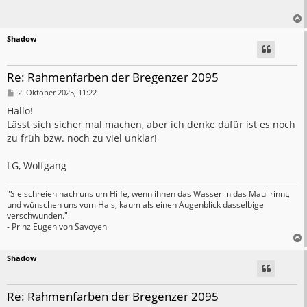
r
a
g
Shadow
Re: Rahmenfarben der Bregenzer 2095
B
2. Oktober 2025, 11:22
e
i
Hallo!
t
Lässt sich sicher mal machen, aber ich denke dafür ist es noch
r
a
zu früh bzw. noch zu viel unklar!
g
LG, Wolfgang
"Sie schreien nach uns um Hilfe, wenn ihnen das Wasser in das Maul rinnt,
und wünschen uns vom Hals, kaum als einen Augenblick dasselbige
verschwunden."
- Prinz Eugen von Savoyen
Shadow
Re: Rahmenfarben der Bregenzer 2095