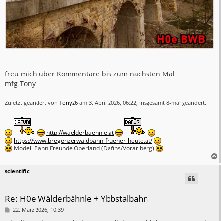
freu mich über Kommentare bis zum nächsten Mal
mfg Tony
Zuletzt geändert von
Tony26
am 3. April 2026, 06:22, insgesamt 8-mal geändert.
http://waelderbaehnle.at
https://www.bregenzerwaldbahn-frueher-heute.at/
Modell Bahn Freunde Oberland (Dafins/Vorarlberg)
scientific
Re: H0e Wälderbähnle + Ybbstalbahn
B
22. März 2026, 10:39
e