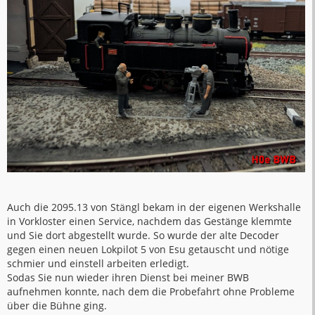
Auch die 2095.13 von Stängl bekam in der eigenen Werkshalle
in Vorkloster einen Service, nachdem das Gestänge klemmte
und Sie dort abgestellt wurde. So wurde der alte Decoder
gegen einen neuen Lokpilot 5 von Esu getauscht und nötige
schmier und einstell arbeiten erledigt.
Sodas Sie nun wieder ihren Dienst bei meiner BWB
aufnehmen konnte, nach dem die Probefahrt ohne Probleme
über die Bühne ging.