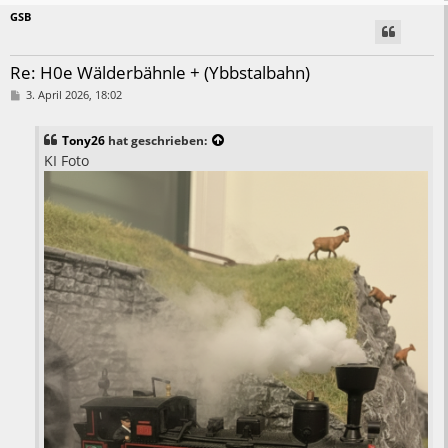
GSB
Re: H0e Wälderbähnle + (Ybbstalbahn)
B
3. April 2026, 18:02
e
i
t
Tony26
hat geschrieben:
r
a
KI Foto
g