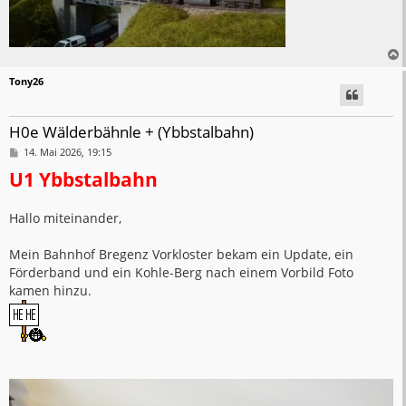
Tony26
H0e Wälderbähnle + (Ybbstalbahn)
B
14. Mai 2026, 19:15
e
U1 Ybbstalbahn
i
t
r
a
Hallo miteinander,
g
Mein Bahnhof Bregenz Vorkloster bekam ein Update, ein
Förderband und ein Kohle-Berg nach einem Vorbild Foto
kamen hinzu.