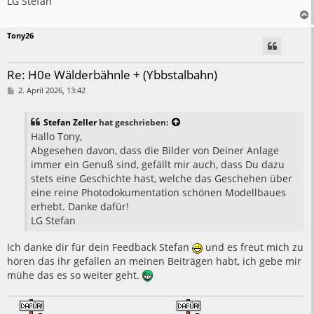
LG Stefan
Tony26
Re: H0e Wälderbähnle + (Ybbstalbahn)
B
2. April 2026, 13:42
e
i
t
Stefan Zeller
hat geschrieben:
r
a
Hallo Tony,
g
Abgesehen davon, dass die Bilder von Deiner Anlage
immer ein Genuß sind, gefällt mir auch, dass Du dazu
stets eine Geschichte hast, welche das Geschehen über
eine reine Photodokumentation schönen Modellbaues
erhebt. Danke dafür!
LG Stefan
Ich danke dir für dein Feedback Stefan
und es freut mich zu
hören das ihr gefallen an meinen Beiträgen habt, ich gebe mir
mühe das es so weiter geht.