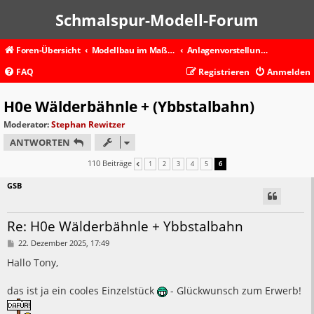
Schmalspur-Modell-Forum
Foren-Übersicht
Modellbau im Maßstab 1:87 und kleiner
Anlagenvorstellungen
FAQ
Registrieren
Anmelden
H0e Wälderbähnle + (Ybbstalbahn)
Moderator:
Stephan Rewitzer
ANTWORTEN
110 Beiträge
1
2
3
4
5
6
VORHERIGE
GSB
Re: H0e Wälderbähnle + Ybbstalbahn
B
22. Dezember 2025, 17:49
e
i
Hallo Tony,
t
r
a
das ist ja ein cooles Einzelstück
- Glückwunsch zum Erwerb!
g