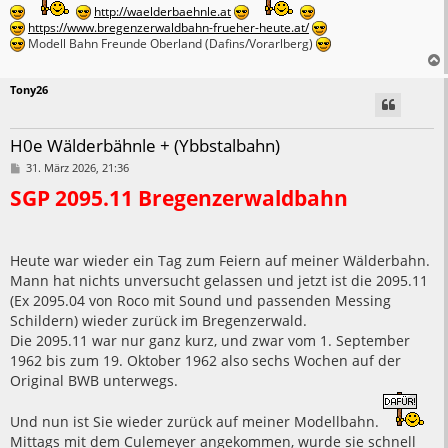
http://waelderbaehnle.at
https://www.bregenzerwaldbahn-frueher-heute.at/
Modell Bahn Freunde Oberland (Dafins/Vorarlberg)
Tony26
H0e Wälderbähnle + (Ybbstalbahn)
B
31. März 2026, 21:36
e
SGP 2095.11 Bregenzerwaldbahn
i
t
r
a
g
Heute war wieder ein Tag zum Feiern auf meiner Wälderbahn.
Mann hat nichts unversucht gelassen und jetzt ist die 2095.11
(Ex 2095.04 von Roco mit Sound und passenden Messing
Schildern) wieder zurück im Bregenzerwald.
Die 2095.11 war nur ganz kurz, und zwar vom 1. September
1962 bis zum 19. Oktober 1962 also sechs Wochen auf der
Original BWB unterwegs.
Und nun ist Sie wieder zurück auf meiner Modellbahn.
Mittags mit dem Culemeyer angekommen, wurde sie schnell