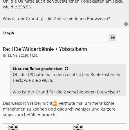
i
Oh, die U8 hatte auch den zusätzlichen Kohlekasten am Heck,
t
wie die 298.56.
r
a
g
Was ist der Grund für die 2 verschiedenen Bauweisen?
Tony26
Re: H0e Wälderbähnle + Ybbstalbahn
B
22. März 2026, 11:32
e
i
t
scientific
hat geschrieben:
r
a
Oh, die U8 hatte auch den zusätzlichen Kohlekasten am
g
Heck, wie die 298.56.
Was ist der Grund für die 2 verschiedenen Bauweisen?
Das weiss ich leider nicht
vermute mal um mehr kohle
mitnehmen zu können und dadurch weniger und kürzere
stops zum befüllen braucht.