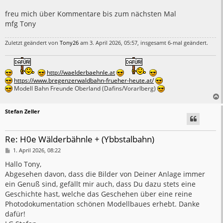
freu mich über Kommentare bis zum nächsten Mal
mfg Tony
Zuletzt geändert von
Tony26
am 3. April 2026, 05:57, insgesamt 6-mal geändert.
http://waelderbaehnle.at
https://www.bregenzerwaldbahn-frueher-heute.at/
Modell Bahn Freunde Oberland (Dafins/Vorarlberg)
Stefan Zeller
Re: H0e Wälderbähnle + (Ybbstalbahn)
B
1. April 2026, 08:22
e
i
Hallo Tony,
t
Abgesehen davon, dass die Bilder von Deiner Anlage immer
r
a
ein Genuß sind, gefällt mir auch, dass Du dazu stets eine
g
Geschichte hast, welche das Geschehen über eine reine
Photodokumentation schönen Modellbaues erhebt. Danke
dafür!