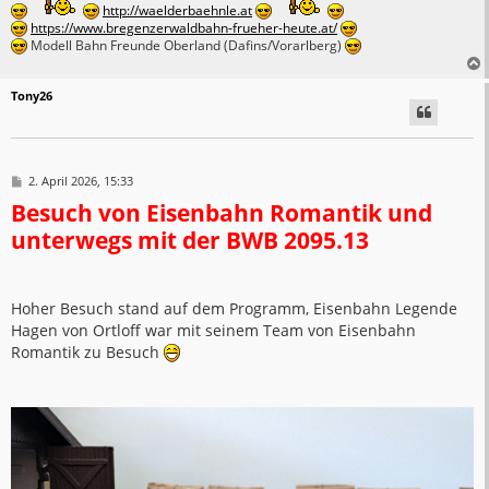
http://waelderbaehnle.at
https://www.bregenzerwaldbahn-frueher-heute.at/
Modell Bahn Freunde Oberland (Dafins/Vorarlberg)
Tony26
B
2. April 2026, 15:33
e
Besuch von Eisenbahn Romantik und
i
t
unterwegs mit der BWB 2095.13
r
a
g
Hoher Besuch stand auf dem Programm, Eisenbahn Legende
Hagen von Ortloff war mit seinem Team von Eisenbahn
Romantik zu Besuch