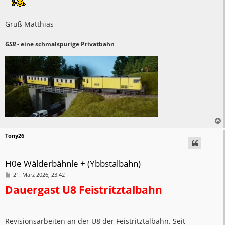
Gruß Matthias
GSB
- eine schmalspurige Privatbahn
Tony26
H0e Wälderbähnle + (Ybbstalbahn)
B
21. März 2026, 23:42
e
Dauergast U8 Feistritztalbahn
i
t
r
a
g
Revisionsarbeiten an der U8 der Feistritztalbahn. Seit