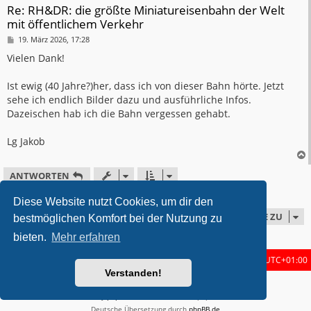
Re: RH&DR: die größte Miniatureisenbahn der Welt
mit öffentlichem Verkehr
B
19. März 2026, 17:28
e
i
Vielen Dank!
t
r
a
Ist ewig (40 Jahre?)her, dass ich von dieser Bahn hörte. Jetzt
g
sehe ich endlich Bilder dazu und ausführliche Infos.
Dazeischen hab ich die Bahn vergessen gehabt.
Lg Jakob
ANTWORTEN
4 Beiträge • Seite
1
von
1
Diese Website nutzt Cookies, um dir den
GEHE ZU
bestmöglichen Komfort bei der Nutzung zu
bieten.
Mehr erfahren
Foren-Übersicht
Alle Zeiten sind
UTC+01:00
Verstanden!
metrolike style by
Eric Seguin
Updated for phpBB3.3 by
Ian Bradley
Powered by
phpBB
® Forum Software © phpBB Limited
Deutsche Übersetzung durch
phpBB.de