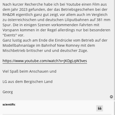
e
i
Nach kurzer Recherche habe ich bei Youtube einen Film aus
t
dem Jahr 2023 gefunden, der das Betriebsgeschehen bei der
r
a
RH&DR eigentlich ganz gut zeigt, vor allem auch im Vergleich
g
zu österreichischen und deutschen Liliputbahnen auf 381 mm
Spur. Die in einigen Szenen vorkommenden Fahrten mit
Vorspann kommen in der Regel allerdings nur bei besonderen
"Events" vor.
Ganz lustig auch am Ende die Eindrücke vom Betrieb auf der
Modellbahnanlage im Bahnhof New Romney mit dem
Mischbetrieb britischer und und deutscher Züge.
https://www.youtube.com/watch?v=JKDgLqW3ves
Viel Spaß beim Anschauen und
LG aus dem Bergischen Land
Georg
scientific