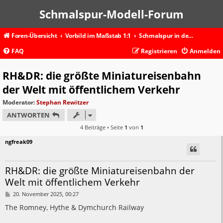
Schmalspur-Modell-Forum
Foren-Übersicht
Vorbild im Maßstab 1:1
Schmalspur in dem Rest der Welt
FAQ
Registrieren
Anmelden
RH&DR: die größte Miniatureisenbahn
der Welt mit öffentlichem Verkehr
Moderator:
Stephan Rewitzer
ANTWORTEN
4 Beiträge • Seite
1
von
1
ngfreak09
RH&DR: die größte Miniatureisenbahn der
Welt mit öffentlichem Verkehr
B
20. November 2025, 00:27
e
i
The Romney, Hythe & Dymchurch Railway
t
r