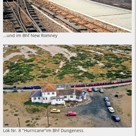
...und im Bhf New Romney
Lok Nr. 8 "Hurricane"im Bhf Dungeness