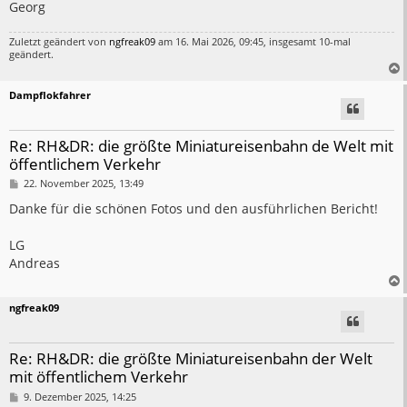
Georg
Zuletzt geändert von
ngfreak09
am 16. Mai 2026, 09:45, insgesamt 10-mal
geändert.
Dampflokfahrer
Re: RH&DR: die größte Miniatureisenbahn de Welt mit
öffentlichem Verkehr
B
22. November 2025, 13:49
e
i
Danke für die schönen Fotos und den ausführlichen Bericht!
t
r
a
LG
g
Andreas
ngfreak09
Re: RH&DR: die größte Miniatureisenbahn der Welt
mit öffentlichem Verkehr
B
9. Dezember 2025, 14:25