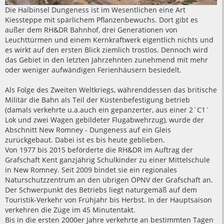
Die Halbinsel Dungeness ist im Wesentlichen eine Art
Kiessteppe mit spärlichem Pflanzenbewuchs. Dort gibt es
außer dem RH&DR Bahnhof, drei Generationen von
Leuchttürmen und einem Kernkraftwerk eigentlich nichts und
es wirkt auf den ersten Blick ziemlich trostlos. Dennoch wird
das Gebiet in den letzten Jahrzehnten zunehmend mit mehr
oder weniger aufwändigen Ferienhäusern besiedelt.
Als Folge des Zweiten Weltkriegs, währenddessen das britische
Militär die Bahn als Teil der Küstenbefestigung betrieb
(damals verkehrte u.a.auch ein gepanzerter, aus einer 2`C1´
Lok und zwei Wagen gebildeter Flugabwehrzug), wurde der
Abschnitt New Romney - Dungeness auf ein Gleis
zurückgebaut. Dabei ist es bis heute geblieben.
Von 1977 bis 2015 beförderte die RH&DR im Auftrag der
Grafschaft Kent ganzjährig Schulkinder zu einer Mittelschule
in New Romney. Seit 2009 bindet sie ein regionales
Naturschutzzentrum an den übrigen ÖPNV der Grafschaft an.
Der Schwerpunkt des Betriebs liegt naturgemäß auf dem
Touristik-Verkehr von Frühjahr bis Herbst. In der Hauptsaison
verkehren die Züge im 45 Minutentakt.
Bis in die ersten 2000er Jahre verkehrte an bestimmten Tagen