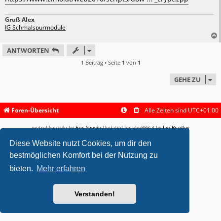
Gruß Alex
IG Schmalspurmodule
ANTWORTEN
1 Beitrag • Seite
1
von
1
GEHE ZU
Foren-Übersicht
Alle Zeiten sind
UTC+01:00
metrolike style by
Eric Seguin
Updated for phpBB3.3 by
Ian Bradley
Powered by
phpBB
® Forum Software © phpBB Limited
Diese Website nutzt Cookies, um dir den
Deutsche Übersetzung durch
phpBB.de
Datenschutz
|
Nutzungsbedingungen
bestmöglichen Komfort bei der Nutzung zu
bieten.
Mehr erfahren
Verstanden!