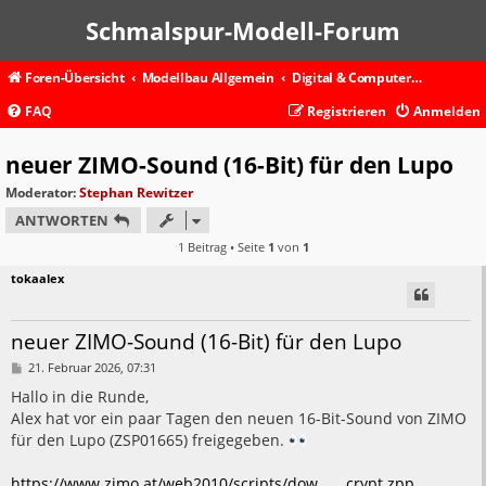
Schmalspur-Modell-Forum
Foren-Übersicht
Modellbau Allgemein
Digital & Computer | Anlage und Rollmaterial
FAQ
Registrieren
Anmelden
neuer ZIMO-Sound (16-Bit) für den Lupo
Moderator:
Stephan Rewitzer
ANTWORTEN
1 Beitrag • Seite
1
von
1
tokaalex
neuer ZIMO-Sound (16-Bit) für den Lupo
B
21. Februar 2026, 07:31
e
i
Hallo in die Runde,
t
Alex hat vor ein paar Tagen den neuen 16-Bit-Sound von ZIMO
r
a
für den Lupo (ZSP01665) freigegeben.
g
https://www.zimo.at/web2010/scripts/dow ... _crypt.zpp