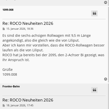
1099.008
Re: ROCO Neuheiten 2026
B
15. Januar 2026, 18:36
e
i
Es sind die sechs-achsigen Rollwagen mit 9,5 m Länge
t
angekündigt, also die gleich wie die von Liliput.
r
a
Aber ich kann mir vorstellen, dass die ROCO-Rollwagen besser
g
laufen als die von Liliput.
ROCO hat ja bereits bei der 2095, den 2-Achser Bi gezeigt, was
ihr Anspruch ist.
Grüße
1099.008
Franke-Bahn
Re: ROCO Neuheiten 2026
B
18. Januar 2026, 17:45
e