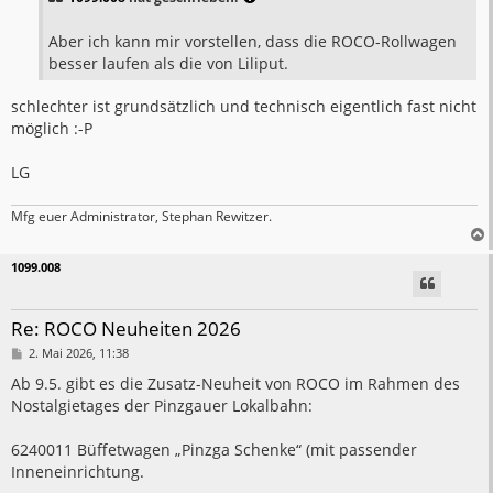
r
a
g
Aber ich kann mir vorstellen, dass die ROCO-Rollwagen
besser laufen als die von Liliput.
schlechter ist grundsätzlich und technisch eigentlich fast nicht
möglich :-P
LG
Mfg euer Administrator, Stephan Rewitzer.
1099.008
Re: ROCO Neuheiten 2026
B
2. Mai 2026, 11:38
e
i
Ab 9.5. gibt es die Zusatz-Neuheit von ROCO im Rahmen des
t
Nostalgietages der Pinzgauer Lokalbahn:
r
a
g
6240011 Büffetwagen „Pinzga Schenke“ (mit passender
Inneneinrichtung.