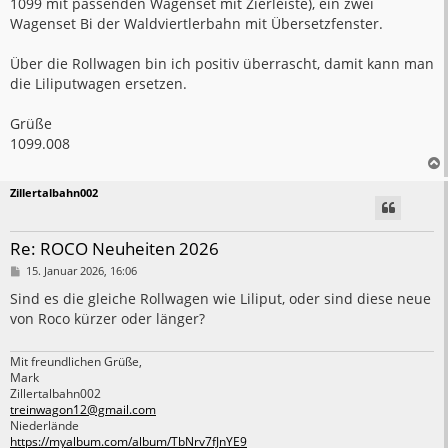
1099 mit passenden Wagenset mit Zierleiste), ein zwei
Wagenset Bi der Waldviertlerbahn mit Übersetzfenster.
Über die Rollwagen bin ich positiv überrascht, damit kann man
die Liliputwagen ersetzen.
Grüße
1099.008
Zillertalbahn002
Re: ROCO Neuheiten 2026
B
15. Januar 2026, 16:06
e
i
Sind es die gleiche Rollwagen wie Liliput, oder sind diese neue
t
von Roco kürzer oder länger?
r
a
g
Mit freundlichen Grüße,
Mark
Zillertalbahn002
treinwagon12@gmail.com
Niederlände
https://myalbum.com/album/TbNrv7fJnYE9