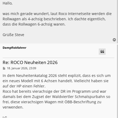
i
Hallo,
t
r
a
was mich gerade wundert, laut Roco Internetseite werden die
g
Rollwagen als 4-achsig beschrieben. Ich dachte eigentlich,
dass die Rollwagen 6-achsig waren.
Grüße Steve
Dampflokfahrer
Re: ROCO Neuheiten 2026
B
18. Januar 2026, 23:09
e
i
In dem Neuheitenkatalog 2026 steht explizit, dass es sich um
t
ein neues Modell mit 6 Achsen handelt. Vielleicht haben sie
r
a
auf der HP einen Fehler.
g
Roco hat bereits vierachsige der DR im Programm und war
damals bei dem Zugset der Waldviertler Schmalspurbahn so
frei, diese vierachsigen Wagen mit ÖBB-Beschriftung zu
verwenden.
LG