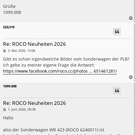
Grüße
1099.008
SZG319
Re: ROCO Neuheiten 2026
B
3. Mai 2026, 13:06
e
i
Gibt es schon irgendwelche Bilder vom Sonderwagen der PLB?
t
Ich gebe zu meiner eigene Frage die Antwort:
r
a
https://www.facebook.com/roco.cc/photos ... 651461281/
g
1099.008
Re: ROCO Neuheiten 2026
B
1. Juni 2026, 09:38
e
i
Hallo
t
r
a
also der Sonderwagen WR 423 (ROCO 6240011) ist
g