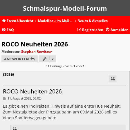
Schmalspur-Modell-Forum
Foren-Übersicht
Modellbau im Maßstab 1:87 und kleiner
Neues & Aktuelles
FAQ
Registrieren
Anmelden
ROCO Neuheiten 2026
Moderator:
Stephan Rewitzer
ANTWORTEN
11 Beiträge • Seite
1
von
1
SZG319
ROCO Neuheiten 2026
B
11. August 2025, 08:02
e
i
Es gibt einen indirekten Hinweis auf eine erste H0e Neuheit:
t
Zum Nostalgietag der Pinzgaubahn am 09.Mai 2026 soll es
r
a
einen Sonderwagen geben:
g