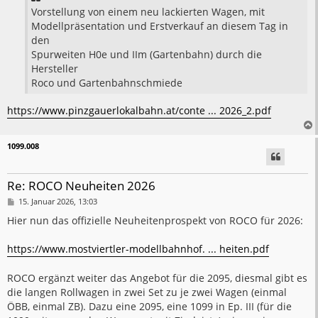
Vorstellung von einem neu lackierten Wagen, mit
Modellpräsentation und Erstverkauf an diesem Tag in
den
Spurweiten H0e und IIm (Gartenbahn) durch die
Hersteller
Roco und Gartenbahnschmiede
https://www.pinzgauerlokalbahn.at/conte ... 2026_2.pdf
1099.008
Re: ROCO Neuheiten 2026
B
15. Januar 2026, 13:03
e
i
Hier nun das offizielle Neuheitenprospekt von ROCO für 2026:
t
r
a
https://www.mostviertler-modellbahnhof. ... heiten.pdf
g
ROCO ergänzt weiter das Angebot für die 2095, diesmal gibt es
die langen Rollwagen in zwei Set zu je zwei Wagen (einmal
ÖBB, einmal ZB). Dazu eine 2095, eine 1099 in Ep. III (für die