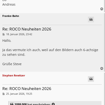
Andreas
Franke-Bahn
Re: ROCO Neuheiten 2026
B
18. Januar 2026, 23:42
e
i
Hallo,
t
r
a
Ja das vermute ich auch, weil auf den Bildern auch 6-achsige
g
zu sehen sind.
Grüße Steve
Stephan Rewitzer
Re: ROCO Neuheiten 2026
B
25. Januar 2026, 19:25
e
i
t
1099.008
hat geschrieben: