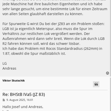
jede Maschine hat ihre baulichen Eigenheiten und ich habe
sehr lange gesucht, um eine bestimmte Lok für einen Zeitraum
von allen Seiten glaubhaft darstellen zu können.
Für Spurweite G wirst Du bei der JZ83 an ein Problem stoßen:
LGB ist ja eigentlich Meterspur, also muss die Spur im
Verhältnis zur restlichen Lok vergrößert werden. Der
Außenrahmen wird dann sehr breit. Wenn die Lok durch LGB
R2 fahren können soll, wird das schwer lösbar.
Ich habe das Problem mit Rocos Standardradius (262mm) in
1:87, obwohl die Spur maßstäblich ist.
LG
Andreas
Viktor Skutschik
Re: BHStB IVa5 (JZ 83)
B
9. August 2025, 16:01
e
i
Hallo Josef und Andreas,
t