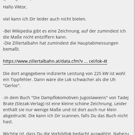
e
i
Hallo Viktor,
t
r
a
viel kann ich Dir leider auch nicht bieten.
g
-Bei Wikipedia gibt es eine Zeichnung, auf der zumindest ich
die Maße nicht entziffern kann.
-Die Zillertalbahn hat zumindest die Hauptabmessungen
bemaßt.
https://www.zillertalbahn.at/data.cfm?v ... cel/lok-4t
Die dort angegebene indizierte Leistung von 225 kW ist wohl
ein Tippfehler. Dann wäre die Lok schwächer als die Uh
"Gerlos".
-In dem Buch "Die Dampflokomotiven Jugoslawiens" von Tadej
Brate (Slezak-Verlag) ist eine kleine schöne Zeichnung. Leider
enthält sie nur wenige Maße und ist dort auch nur klein
abgedruckt. Die kann ich Dir scannen, falls Du das Buch nicht
hast.
Wichtig ist, dass Du die Vorbildlok bedacht auswählst. Nahezu