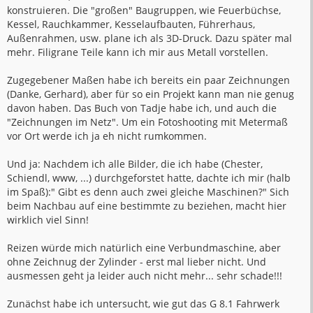
konstruieren. Die "großen" Baugruppen, wie Feuerbüchse,
Kessel, Rauchkammer, Kesselaufbauten, Führerhaus,
Außenrahmen, usw. plane ich als 3D-Druck. Dazu später mal
mehr. Filigrane Teile kann ich mir aus Metall vorstellen.
Zugegebener Maßen habe ich bereits ein paar Zeichnungen
(Danke, Gerhard), aber für so ein Projekt kann man nie genug
davon haben. Das Buch von Tadje habe ich, und auch die
"Zeichnungen im Netz". Um ein Fotoshooting mit Metermaß
vor Ort werde ich ja eh nicht rumkommen.
Und ja: Nachdem ich alle Bilder, die ich habe (Chester,
Schiendl, www, ...) durchgeforstet hatte, dachte ich mir (halb
im Spaß):" Gibt es denn auch zwei gleiche Maschinen?" Sich
beim Nachbau auf eine bestimmte zu beziehen, macht hier
wirklich viel Sinn!
Reizen würde mich natürlich eine Verbundmaschine, aber
ohne Zeichnug der Zylinder - erst mal lieber nicht. Und
ausmessen geht ja leider auch nicht mehr... sehr schade!!!
Zunächst habe ich untersucht, wie gut das G 8.1 Fahrwerk