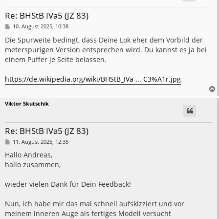
Re: BHStB IVa5 (JZ 83)
B
10. August 2025, 10:38
e
i
Die Spurweite bedingt, dass Deine Lok eher dem Vorbild der
t
meterspurigen Version entsprechen wird. Du kannst es ja bei
r
a
einem Puffer je Seite belassen.
g
https://de.wikipedia.org/wiki/BHStB_IVa ... C3%A1r.jpg
Viktor Skutschik
Re: BHStB IVa5 (JZ 83)
B
11. August 2025, 12:35
e
i
Hallo Andreas,
t
hallo zusammen,
r
a
g
wieder vielen Dank für Dein Feedback!
Nun, ich habe mir das mal schnell aufskizziert und vor
meinem inneren Auge als fertiges Modell versucht