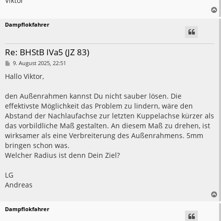
Viktor
Dampflokfahrer
Re: BHStB IVa5 (JZ 83)
B
9. August 2025, 22:51
e
i
Hallo Viktor,
t
r
a
den Außenrahmen kannst Du nicht sauber lösen. Die
g
effektivste Möglichkeit das Problem zu lindern, wäre den
Abstand der Nachlaufachse zur letzten Kuppelachse kürzer als
das vorbildliche Maß gestalten. An diesem Maß zu drehen, ist
wirksamer als eine Verbreiterung des Außenrahmens. 5mm
bringen schon was.
Welcher Radius ist denn Dein Ziel?
LG
Andreas
Dampflokfahrer