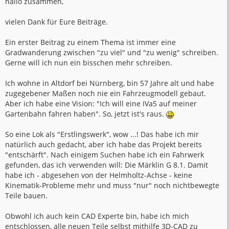
hallo zusammen,
r
a
g
vielen Dank für Eure Beiträge.
Ein erster Beitrag zu einem Thema ist immer eine
Gradwanderung zwischen "zu viel" und "zu wenig" schreiben.
Gerne will ich nun ein bisschen mehr schreiben.
Ich wohne in Altdorf bei Nürnberg, bin 57 Jahre alt und habe
zugegebener Maßen noch nie ein Fahrzeugmodell gebaut.
Aber ich habe eine Vision: "Ich will eine IVa5 auf meiner
Gartenbahn fahren haben". So, jetzt ist's raus.
So eine Lok als "Erstlingswerk", wow ...! Das habe ich mir
natürlich auch gedacht, aber ich habe das Projekt bereits
"entschärft". Nach einigem Suchen habe ich ein Fahrwerk
gefunden, das ich verwenden will: Die Märklin G 8.1. Damit
habe ich - abgesehen von der Helmholtz-Achse - keine
Kinematik-Probleme mehr und muss "nur" noch nichtbewegte
Teile bauen.
Obwohl ich auch kein CAD Experte bin, habe ich mich
entschlossen, alle neuen Teile selbst mithilfe 3D-CAD zu