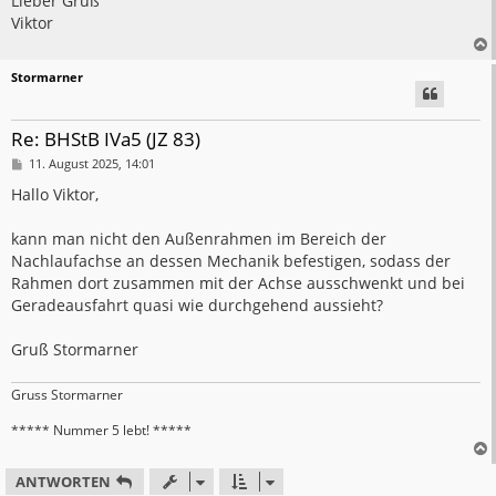
Lieber Gruß
Viktor
Stormarner
Re: BHStB IVa5 (JZ 83)
B
11. August 2025, 14:01
e
i
Hallo Viktor,
t
r
a
kann man nicht den Außenrahmen im Bereich der
g
Nachlaufachse an dessen Mechanik befestigen, sodass der
Rahmen dort zusammen mit der Achse ausschwenkt und bei
Geradeausfahrt quasi wie durchgehend aussieht?
Gruß Stormarner
Gruss Stormarner
***** Nummer 5 lebt! *****
ANTWORTEN