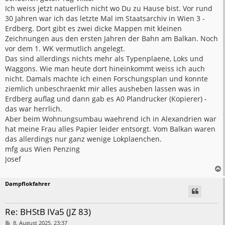
t
Ich weiss jetzt natuerlich nicht wo Du zu Hause bist. Vor rund
r
a
30 Jahren war ich das letzte Mal im Staatsarchiv in Wien 3 -
g
Erdberg. Dort gibt es zwei dicke Mappen mit kleinen
Zeichnungen aus den ersten Jahren der Bahn am Balkan. Noch
vor dem 1. WK vermutlich angelegt.
Das sind allerdings nichts mehr als Typenplaene, Loks und
Waggons. Wie man heute dort hineinkommt weiss ich auch
nicht. Damals machte ich einen Forschungsplan und konnte
ziemlich unbeschraenkt mir alles ausheben lassen was in
Erdberg auflag und dann gab es A0 Plandrucker (Kopierer) -
das war herrlich.
Aber beim Wohnungsumbau waehrend ich in Alexandrien war
hat meine Frau alles Papier leider entsorgt. Vom Balkan waren
das allerdings nur ganz wenige Lokplaenchen.
mfg aus Wien Penzing
Josef
Dampflokfahrer
Re: BHStB IVa5 (JZ 83)
B
8. August 2025, 23:37