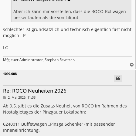
r
a
g
Aber ich kann mir vorstellen, dass die ROCO-Rollwagen
besser laufen als die von Liliput.
schlechter ist grundsätzlich und technisch eigentlich fast nicht
möglich :-P
LG
Mfg euer Administrator, Stephan Rewitzer.
1099.008
Re: ROCO Neuheiten 2026
B
2. Mai 2026, 11:38
e
i
Ab 9.5. gibt es die Zusatz-Neuheit von ROCO im Rahmen des
t
Nostalgietages der Pinzgauer Lokalbahn:
r
a
g
6240011 Büffetwagen „Pinzga Schenke“ (mit passender
Inneneinrichtung.