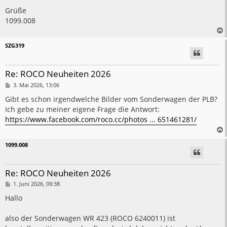
Grüße
1099.008
SZG319
Re: ROCO Neuheiten 2026
B
3. Mai 2026, 13:06
e
i
Gibt es schon irgendwelche Bilder vom Sonderwagen der PLB?
t
Ich gebe zu meiner eigene Frage die Antwort:
r
a
https://www.facebook.com/roco.cc/photos ... 651461281/
g
1099.008
Re: ROCO Neuheiten 2026
B
1. Juni 2026, 09:38
e
i
Hallo
t
r
a
also der Sonderwagen WR 423 (ROCO 6240011) ist
g