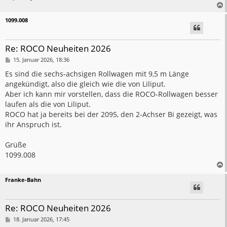
1099.008
Re: ROCO Neuheiten 2026
B
15. Januar 2026, 18:36
e
i
Es sind die sechs-achsigen Rollwagen mit 9,5 m Länge
t
angekündigt, also die gleich wie die von Liliput.
r
a
Aber ich kann mir vorstellen, dass die ROCO-Rollwagen besser
g
laufen als die von Liliput.
ROCO hat ja bereits bei der 2095, den 2-Achser Bi gezeigt, was
ihr Anspruch ist.
Grüße
1099.008
Franke-Bahn
Re: ROCO Neuheiten 2026
B
18. Januar 2026, 17:45
e