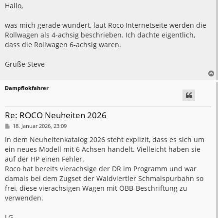
i
Hallo,
t
r
a
was mich gerade wundert, laut Roco Internetseite werden die
g
Rollwagen als 4-achsig beschrieben. Ich dachte eigentlich,
dass die Rollwagen 6-achsig waren.
Grüße Steve
Dampflokfahrer
Re: ROCO Neuheiten 2026
B
18. Januar 2026, 23:09
e
i
In dem Neuheitenkatalog 2026 steht explizit, dass es sich um
t
ein neues Modell mit 6 Achsen handelt. Vielleicht haben sie
r
a
auf der HP einen Fehler.
g
Roco hat bereits vierachsige der DR im Programm und war
damals bei dem Zugset der Waldviertler Schmalspurbahn so
frei, diese vierachsigen Wagen mit ÖBB-Beschriftung zu
verwenden.
LG