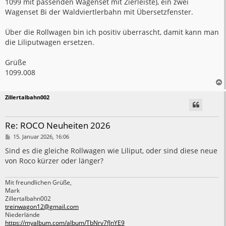
1099 mit passenden Wagenset mit Zierleiste), ein zwei
Wagenset Bi der Waldviertlerbahn mit Übersetzfenster.
Über die Rollwagen bin ich positiv überrascht, damit kann man
die Liliputwagen ersetzen.
Grüße
1099.008
Zillertalbahn002
Re: ROCO Neuheiten 2026
B
15. Januar 2026, 16:06
e
i
Sind es die gleiche Rollwagen wie Liliput, oder sind diese neue
t
von Roco kürzer oder länger?
r
a
g
Mit freundlichen Grüße,
Mark
Zillertalbahn002
treinwagon12@gmail.com
Niederlände
https://myalbum.com/album/TbNrv7fJnYE9