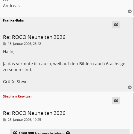
Andreas
Franke-Bahn
Re: ROCO Neuheiten 2026
B
18. Januar 2026, 23:42
e
i
Hallo,
t
r
a
Ja das vermute ich auch, weil auf den Bildern auch 6-achsige
g
zu sehen sind.
Grüße Steve
Stephan Rewitzer
Re: ROCO Neuheiten 2026
B
25. Januar 2026, 19:25
e
i
t
1099.008
hat geschrieben: