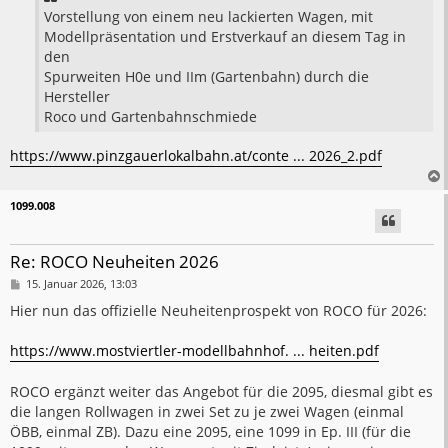
Vorstellung von einem neu lackierten Wagen, mit
Modellpräsentation und Erstverkauf an diesem Tag in
den
Spurweiten H0e und IIm (Gartenbahn) durch die
Hersteller
Roco und Gartenbahnschmiede
https://www.pinzgauerlokalbahn.at/conte ... 2026_2.pdf
1099.008
Re: ROCO Neuheiten 2026
B
15. Januar 2026, 13:03
e
i
Hier nun das offizielle Neuheitenprospekt von ROCO für 2026:
t
r
a
https://www.mostviertler-modellbahnhof. ... heiten.pdf
g
ROCO ergänzt weiter das Angebot für die 2095, diesmal gibt es
die langen Rollwagen in zwei Set zu je zwei Wagen (einmal
ÖBB, einmal ZB). Dazu eine 2095, eine 1099 in Ep. III (für die