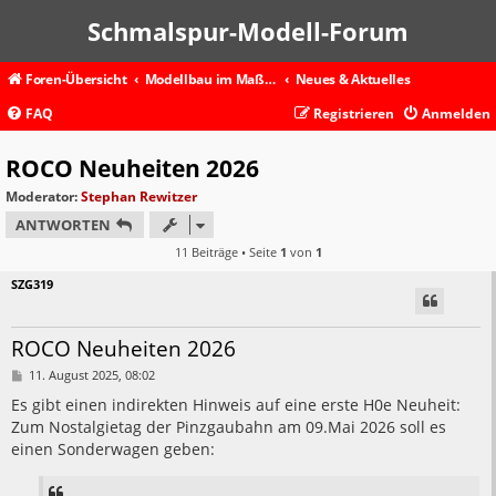
Schmalspur-Modell-Forum
Foren-Übersicht
Modellbau im Maßstab 1:87 und kleiner
Neues & Aktuelles
FAQ
Registrieren
Anmelden
ROCO Neuheiten 2026
Moderator:
Stephan Rewitzer
ANTWORTEN
11 Beiträge • Seite
1
von
1
SZG319
ROCO Neuheiten 2026
B
11. August 2025, 08:02
e
i
Es gibt einen indirekten Hinweis auf eine erste H0e Neuheit:
t
Zum Nostalgietag der Pinzgaubahn am 09.Mai 2026 soll es
r
a
einen Sonderwagen geben:
g