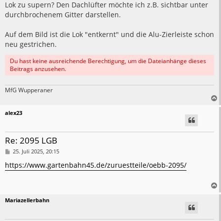
Lok zu supern? Den Dachlüfter möchte ich z.B. sichtbar unter
durchbrochenem Gitter darstellen.
Auf dem Bild ist die Lok "entkernt" und die Alu-Zierleiste schon
neu gestrichen.
Du hast keine ausreichende Berechtigung, um die Dateianhänge dieses
Beitrags anzusehen.
MfG Wupperaner
alex23
Re: 2095 LGB
B
25. Juli 2025, 20:15
e
i
https://www.gartenbahn45.de/zuruestteile/oebb-2095/
t
r
a
g
Mariazellerbahn