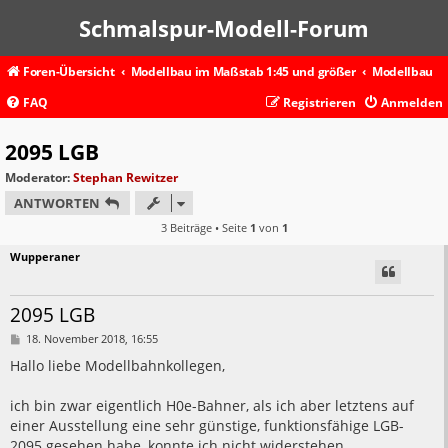
Schmalspur-Modell-Forum
Foren-Übersicht
Modellbau im Maßstab 1:45 und größer
Modellbau
FAQ
Registrieren
Anmelden
2095 LGB
Moderator:
Stephan Rewitzer
ANTWORTEN
3 Beiträge • Seite
1
von
1
Wupperaner
2095 LGB
B
18. November 2018, 16:55
e
i
Hallo liebe Modellbahnkollegen,
t
r
a
ich bin zwar eigentlich H0e-Bahner, als ich aber letztens auf
g
einer Ausstellung eine sehr günstige, funktionsfähige LGB-
2095 gesehen habe, konnte ich nicht widerstehen.