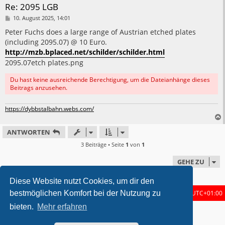
Re: 2095 LGB
B
10. August 2025, 14:01
e
i
Peter Fuchs does a large range of Austrian etched plates
t
(including 2095.07) @ 10 Euro.
r
a
http://mzb.bplaced.net/schilder/schilder.html
g
2095.07etch plates.png
Du hast keine ausreichende Berechtigung, um die Dateianhänge dieses
Beitrags anzusehen.
https://dybbstalbahn.webs.com/
ANTWORTEN
3 Beiträge • Seite
1
von
1
GEHE ZU
Diese Website nutzt Cookies, um dir den
bestmöglichen Komfort bei der Nutzung zu
Foren-Übersicht
Alle Zeiten sind
UTC+01:00
bieten.
Mehr erfahren
metrolike style by
Eric Seguin
Updated for phpBB3.3 by
Ian Bradley
Powered by
phpBB
® Forum Software © phpBB Limited