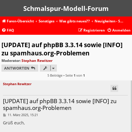
Schmalspur-Modell-Forum
Foren-Übersicht
Sonstiges
Was gibts neues??
Neuigkeiten - Schmalspur-Modell-Forum
FAQ
Registrieren
Anmelden
[UPDATE] auf phpBB 3.3.14 sowie [INFO]
zu spamhaus.org-Problemen
Moderator:
Stephan Rewitzer
ANTWORTEN
5 Beiträge • Seite
1
von
1
Stephan Rewitzer
[UPDATE] auf phpBB 3.3.14 sowie [INFO] zu
spamhaus.org-Problemen
B
11. März 2025, 15:21
e
i
Grüß euch,
t
r