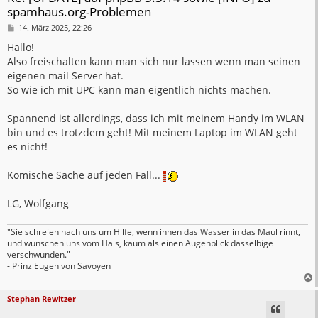
spamhaus.org-Problemen
B
14. März 2025, 22:26
e
i
Hallo!
t
Also freischalten kann man sich nur lassen wenn man seinen
r
a
eigenen mail Server hat.
g
So wie ich mit UPC kann man eigentlich nichts machen.
Spannend ist allerdings, dass ich mit meinem Handy im WLAN
bin und es trotzdem geht! Mit meinem Laptop im WLAN geht
es nicht!
Komische Sache auf jeden Fall...
LG, Wolfgang
"Sie schreien nach uns um Hilfe, wenn ihnen das Wasser in das Maul rinnt,
und wünschen uns vom Hals, kaum als einen Augenblick dasselbige
verschwunden."
- Prinz Eugen von Savoyen
Stephan Rewitzer