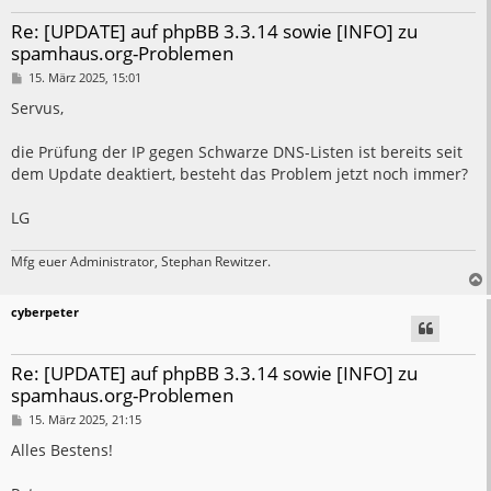
Re: [UPDATE] auf phpBB 3.3.14 sowie [INFO] zu
spamhaus.org-Problemen
B
15. März 2025, 15:01
e
i
Servus,
t
r
a
die Prüfung der IP gegen Schwarze DNS-Listen ist bereits seit
g
dem Update deaktiert, besteht das Problem jetzt noch immer?
LG
Mfg euer Administrator, Stephan Rewitzer.
cyberpeter
Re: [UPDATE] auf phpBB 3.3.14 sowie [INFO] zu
spamhaus.org-Problemen
B
15. März 2025, 21:15
e
i
Alles Bestens!
t
r
a