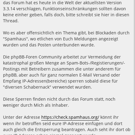
a
das Forum hat es heute in die Welt der aktuellsten Version
g
3.3.14 verschlagen, Funktionseinschränkungen sollten davon
keine einher geben, falls doch, bitte schreibt sie hier in diesen
Thread.
Wo es aber offensichtlich ein Thema gibt, bei Blockaden durch
"Spamhaus", wo etlichen von Euch Meldungen angezeigt
wurden und das Posten unterbunden wurde.
Die phpBB-Foren Community arbeitet zur Vermeidung der
katastrophal großen Menge an Spam-Bots-/Registierungen/-
Postings mit Betreibern zusammen die unter anderem für
phpBB, aber auch für ganz normalen E-Mail Versand oder
Empfang IP-Adressen(bereiche) sperren sobald diese für
"diversen Schabernack" verwendet wurden.
Diese Sperren finden nicht durch das Forum statt, noch
weniger durch Mich als Inhaber.
Unter der Adresse
https://check.spamhaus.org/
könnt ihr
wenn ihr betroffen seid eure IP-Adresse einfügen und dort
auch gleich die Entsperrung beantragen. Auch seht ihr dort ob