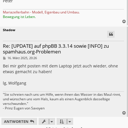
Peter
g
Mariazellerbahn - Modell, Eigenbau und Umbau.
Bewegung ist Leben.
Shadow
Re: [UPDATE] auf phpBB 3.3.14 sowie [INFO] zu
spamhaus.org-Problemen
B
16. März 2025, 20:26
e
i
Bei mir geht posten mit dem Laptop jetzt auch wieder, ohne
t
etwas gemacht zu haben!
r
a
g
lg, Wolfgang
"Sie schreien nach uns um Hilfe, wenn ihnen das Wasser in das Maul rinnt,
und wünschen uns vom Hals, kaum als einen Augenblick dasselbige
verschwunden."
- Prinz Eugen von Savoyen
ANTWORTEN