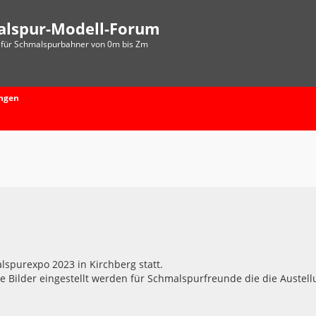
alspur-Modell-Forum
für Schmalspurbahner von 0m bis Zm
ungen
spurexpo 2023 in Kirchberg statt.
ne Bilder eingestellt werden für Schmalspurfreunde die die Austel