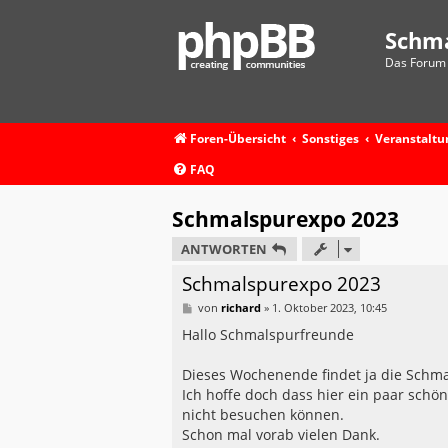
Schm
Das Forum 
Foren-Übersicht
Sonstiges
Veranstalt
FAQ
Schmalspurexpo 2023
ANTWORTEN
Schmalspurexpo 2023
B
von
richard
»
1. Oktober 2023, 10:45
e
i
Hallo Schmalspurfreunde
t
r
a
Dieses Wochenende findet ja die Schmal
g
Ich hoffe doch dass hier ein paar schö
nicht besuchen können.
Schon mal vorab vielen Dank.