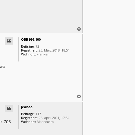
N
a
c
ÖBB 999.100
h
Beiträge:
72
o
Registriert:
25. März 2018, 18:51
Wohnort:
Franken
b
e
n
dwo
N
a
c
jeanoo
h
Beiträge:
117
o
Registriert:
22. April 2011, 17:54
r 706
Wohnort:
Mannheim
b
e
n