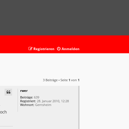
Registrieren
Anmelden
3 Beiträge • Seite
1
von
1
rwer
Beiträge:
639
Registriert:
28. Januar 2010, 12:28
Wohnort:
Gernsheim
r
noch