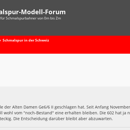
alspur-Modell-Forum
für Schmalspurbahner von 0m bis Zm
Schmalspur in der Schweiz
nde der Alten Damen Ge6/6 II geschlagen hat. Seit Anfang Novembe
oll wohl vom "noch-Bestand" eine erhalten bleiben. Die 602 hat ja 
teckig. Die Entscheidung darüber bleibt aber abzuwarten.