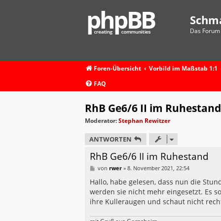
Schm
Das Forum 
Foren-Übersicht
Vorbild im Maßstab 1:1
FAQ
RhB Ge6/6 II im Ruhestand
Moderator:
Stephan Rewitzer
ANTWORTEN
RhB Ge6/6 II im Ruhestand
B
von
rwer
»
8. November 2021, 22:54
e
i
Hallo, habe gelesen, dass nun die Stu
t
werden sie nicht mehr eingesetzt. Es s
r
a
ihre Kulleraugen und schaut nicht rech
g