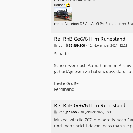
mit Gruß aus Gernsheim
Rainer
meine Vereine: DEV e.V., IG Preßnitztalbahn, F
Re: RhB Ge6/6 II im Ruhestand
B
von
ÖBB 999.100
»
12. November 2021, 12:21
e
i
Schade.
t
r
a
Schön, wer noch Aufnahmen im Archiv ha
g
gehört/gelesen zu haben, dass dafür be
Beste Grüße
Ferdinand
Re: RhB Ge6/6 II im Ruhestand
B
von
jeanoo
»
30. Januar 2022, 18:15
e
i
Museal wir die 707, die bereits nach
t
und man spricht davon, dass man sie ge
r
a