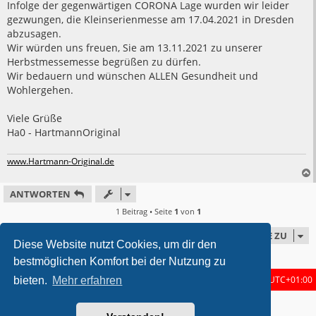
Infolge der gegenwärtigen CORONA Lage wurden wir leider
gezwungen, die Kleinserienmesse am 17.04.2021 in Dresden
abzusagen.
Wir würden uns freuen, Sie am 13.11.2021 zu unserer
Herbstmessemesse begrüßen zu dürfen.
Wir bedauern und wünschen ALLEN Gesundheit und
Wohlergehen.
Viele Grüße
Ha0 - HartmannOriginal
www.Hartmann-Original.de
ANTWORTEN
1 Beitrag • Seite
1
von
1
GEHE ZU
Diese Website nutzt Cookies, um dir den
bestmöglichen Komfort bei der Nutzung zu
Foren-Übersicht
Alle Zeiten sind
UTC+01:00
bieten.
Mehr erfahren
metrolike style by
Eric Seguin
Updated for phpBB3.3 by
Ian Bradley