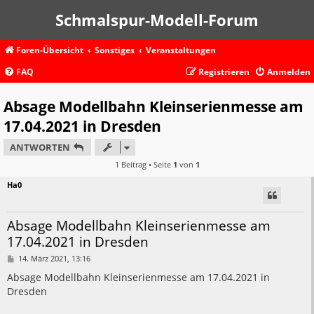
Schmalspur-Modell-Forum
Foren-Übersicht
Sonstiges
Veranstaltungen
FAQ
Registrieren
Anmelden
Absage Modellbahn Kleinserienmesse am
17.04.2021 in Dresden
ANTWORTEN
1 Beitrag • Seite
1
von
1
Ha0
Absage Modellbahn Kleinserienmesse am
17.04.2021 in Dresden
B
14. März 2021, 13:16
e
i
Absage Modellbahn Kleinserienmesse am 17.04.2021 in
t
Dresden
r
a
g