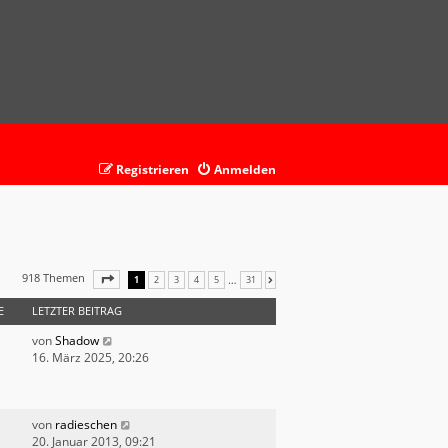
Registrieren
Anmelden
918 Themen
SEITE
1
VON
31
…
1
2
3
4
5
31
NÄCHSTE
E
LETZTER BEITRAG
von
Shadow
16. März 2025, 20:26
von
radieschen
20. Januar 2013, 09:21