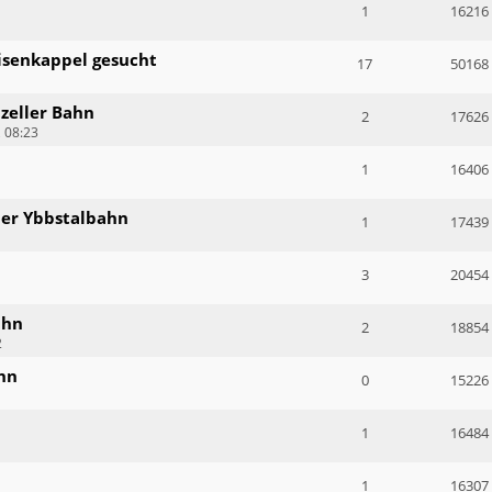
1
16216
Eisenkappel gesucht
17
50168
zeller Bahn
2
17626
 08:23
1
16406
der Ybbstalbahn
1
17439
3
20454
ahn
2
18854
2
hn
0
15226
1
16484
1
16307