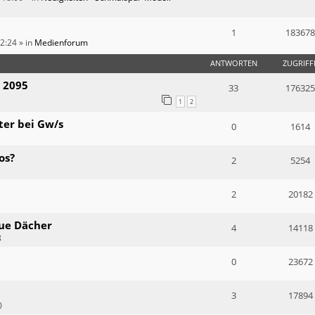
1
183678
12:24
» in
Medienforum
ANTWORTEN
ZUGRIFF
 2095
33
176325
1
2
ter bei Gw/s
0
1614
os?
2
5254
2
20182
ue Dächer
4
14118
8
0
23672
3
17894
0