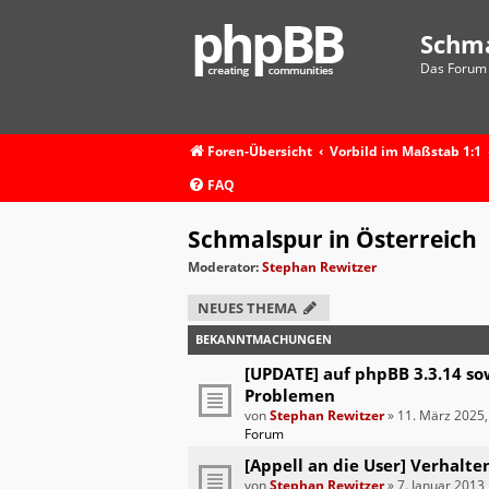
Schm
Das Forum 
Foren-Übersicht
Vorbild im Maßstab 1:1
FAQ
Schmalspur in Österreich
Moderator:
Stephan Rewitzer
NEUES THEMA
BEKANNTMACHUNGEN
[UPDATE] auf phpBB 3.3.14 so
Problemen
von
Stephan Rewitzer
»
11. März 2025,
Forum
[Appell an die User] Verhalte
von
Stephan Rewitzer
»
7. Januar 2013,