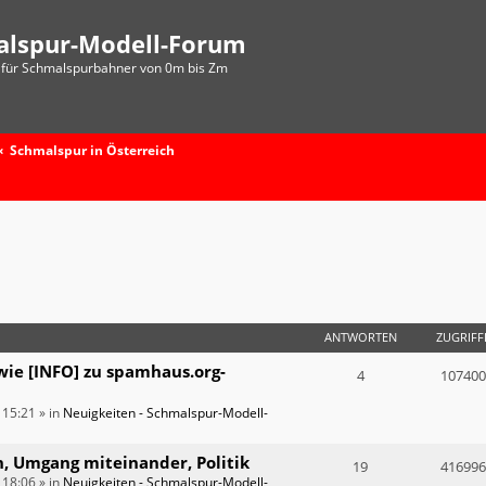
alspur-Modell-Forum
für Schmalspurbahner von 0m bis Zm
Schmalspur in Österreich
ANTWORTEN
ZUGRIFF
wie [INFO] zu spamhaus.org-
4
107400
 15:21
» in
Neuigkeiten - Schmalspur-Modell-
n, Umgang miteinander, Politik
19
416996
 18:06
» in
Neuigkeiten - Schmalspur-Modell-