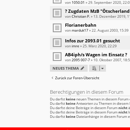
von
1050.01
»
29. September 2020, 22:0
? Zugdaten MzB "Ötscherland
von
Christian P.
»
13. Dezember 2019, 1
Florianerbahn
von
marduk17
»
22. August 2003, 15:39
Infos zur 2093.01 gesucht
von
imre
»
25. März 2020, 22:29
AB4iph/s Wagen im Einsatz ?
von
2095 007-7
»
10. Oktober 2007, 18:
NEUES THEMA
Zurück zur Foren-Übersicht
Berechtigungen in diesem Forum
Du darfst
keine
neuen Themen in diesem Forum e
Du darfst
keine
Antworten zu Themen in diesem F
Du darfst deine Beiträge in diesem Forum
nicht
ä
Du darfst deine Beiträge in diesem Forum
nicht
l
Du darfst
keine
Dateianhänge in diesem Forum er