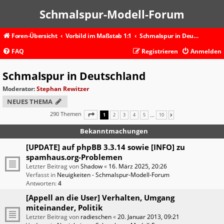
Schmalspur-Modell-Forum
Foren-Übersicht
Vorbild im Maßstab 1:1
Schmalspur in Deutschland
FAQ
Registrieren
Anmelden
Schmalspur in Deutschland
Moderator:
Stephan Rewitzer
NEUES THEMA
290 Themen
SEITE
1
VON
10
…
1
2
3
4
5
10
NÄCHSTE
Bekanntmachungen
[UPDATE] auf phpBB 3.3.14 sowie [INFO] zu
spamhaus.org-Problemen
Letzter Beitrag von
Shadow
«
16. März 2025, 20:26
Verfasst in
Neuigkeiten - Schmalspur-Modell-Forum
Antworten:
4
[Appell an die User] Verhalten, Umgang
miteinander, Politik
Letzter Beitrag von
radieschen
«
20. Januar 2013, 09:21