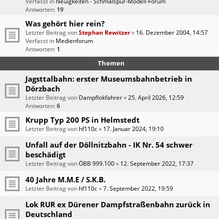
Verfasst in
Neuigkeiten - Schmalspur-Modell-Forum
Antworten:
19
Was gehört hier rein?
Letzter Beitrag von
Stephan Rewitzer
«
16. Dezember 2004, 14:57
Verfasst in
Medienforum
Antworten:
1
Themen
Jagsttalbahn: erster Museumsbahnbetrieb in
Dörzbach
Letzter Beitrag von
Dampflokfahrer
«
25. April 2026, 12:59
Antworten:
6
Krupp Typ 200 PS in Helmstedt
Letzter Beitrag von
hf110c
«
17. Januar 2024, 19:10
Unfall auf der Döllnitzbahn - IK Nr. 54 schwer
beschädigt
Letzter Beitrag von
ÖBB 999.100
«
12. September 2022, 17:37
40 Jahre M.M.E / S.K.B.
Letzter Beitrag von
hf110c
«
7. September 2022, 19:59
Lok RUR ex Dürener Dampfstraßenbahn zurück in
Deutschland