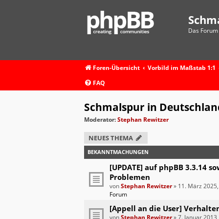
Schm
Das Forum 
Foren-Übersicht
Vorbild im Maßstab 1:1
FAQ
Schmalspur in Deutschlan
Moderator:
Stephan Rewitzer
NEUES THEMA
BEKANNTMACHUNGEN
[UPDATE] auf phpBB 3.3.14 so
Problemen
von
Stephan Rewitzer
»
11. März 2025,
Forum
[Appell an die User] Verhalte
von
Stephan Rewitzer
»
7. Januar 2013,