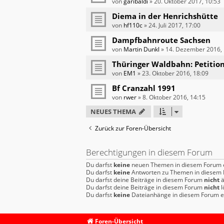
von
garibaldi
»
20. Oktober 2017, 10:53
Diema in der Henrichshütte
von
hf110c
»
24. Juli 2017, 17:00
Dampfbahnroute Sachsen
von
Martin Dunkl
»
14. Dezember 2016, 
Thüringer Waldbahn: Petition
von
EM1
»
23. Oktober 2016, 18:09
Bf Cranzahl 1991
von
rwer
»
8. Oktober 2016, 14:15
NEUES THEMA
Zurück zur Foren-Übersicht
Berechtigungen in diesem Forum
Du darfst
keine
neuen Themen in diesem Forum e
Du darfst
keine
Antworten zu Themen in diesem F
Du darfst deine Beiträge in diesem Forum
nicht
ä
Du darfst deine Beiträge in diesem Forum
nicht
l
Du darfst
keine
Dateianhänge in diesem Forum er
Foren-Übersicht