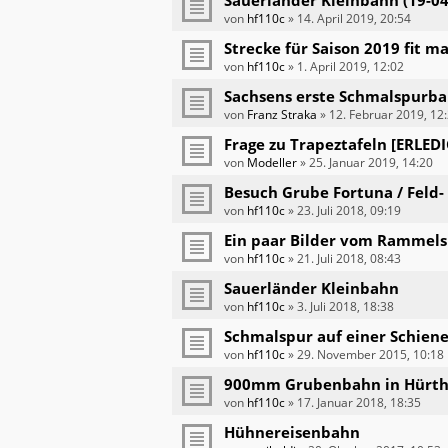
von
hf110c
»
14. April 2019, 20:54
Strecke für Saison 2019 fit 
von
hf110c
»
1. April 2019, 12:02
Sachsens erste Schmalspurb
von
Franz Straka
»
12. Februar 2019, 12
Frage zu Trapeztafeln [ERLED
von
Modeller
»
25. Januar 2019, 14:20
Besuch Grube Fortuna / Fel
von
hf110c
»
23. Juli 2018, 09:19
Ein paar Bilder vom Rammelsb
von
hf110c
»
21. Juli 2018, 08:43
Sauerländer Kleinbahn
von
hf110c
»
3. Juli 2018, 18:38
Schmalspur auf einer Schien
von
hf110c
»
29. November 2015, 10:18
900mm Grubenbahn in Hürt
von
hf110c
»
17. Januar 2018, 18:35
Hühnereisenbahn