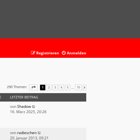
Registrieren
Anmelden
290 Themen
SEITE
1
VON
10
…
1
2
3
4
5
10
NÄCHSTE
E
LETZTER BEITRAG
von
Shadow
16. März 2025, 20:26
von
radieschen
20. Januar 2013, 09:21