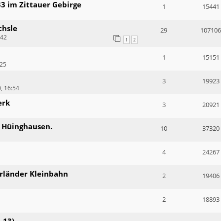
33 im Zittauer Gebirge
1
15441
chsle
29
107106
:42
1
2
1
15151
:25
3
19923
, 16:54
erk
3
20921
n Hüinghausen.
10
37320
4
24267
erländer Kleinbahn
2
19406
2
18893
-13)