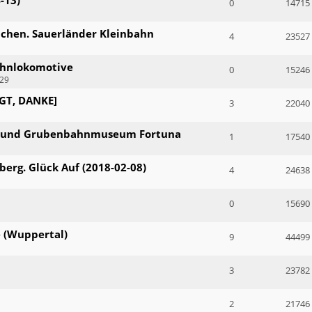
0
14715
machen. Sauerländer Kleinbahn
4
23527
ahnlokomotive
0
15246
:29
IGT, DANKE]
3
22040
d- und Grubenbahnmuseum Fortuna
1
17540
erg. Glück Auf (2018-02-08)
4
24638
0
15690
e (Wuppertal)
9
44499
h
3
23782
2
21746