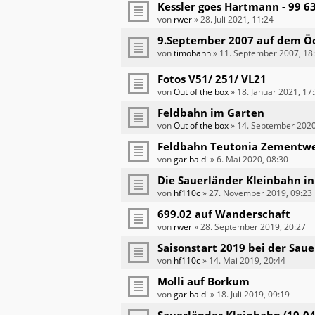
Kessler goes Hartmann - 99 6
von
rwer
»
28. Juli 2021, 11:24
9.September 2007 auf dem Ö
von
timobahn
»
11. September 2007, 18
Fotos V51/ 251/ VL21
von
Out of the box
»
18. Januar 2021, 17
Feldbahn im Garten
von
Out of the box
»
14. September 2020
Feldbahn Teutonia Zementw
von
garibaldi
»
6. Mai 2020, 08:30
Die Sauerländer Kleinbahn i
von
hf110c
»
27. November 2019, 09:23
699.02 auf Wanderschaft
von
rwer
»
28. September 2019, 20:27
Saisonstart 2019 bei der Sau
von
hf110c
»
14. Mai 2019, 20:44
Molli auf Borkum
von
garibaldi
»
18. Juli 2019, 09:19
Sauerländer Kleinbahn (19-04