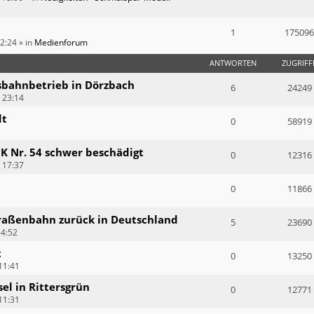
1
175096
12:24
» in
Medienforum
ANTWORTEN
ZUGRIFF
sbahnbetrieb in Dörzbach
6
24249
 23:14
dt
0
58919
 IK Nr. 54 schwer beschädigt
0
12316
 17:37
0
11866
raßenbahn zurück in Deutschland
5
23690
14:52
t
0
13250
11:41
el in Rittersgrün
0
12771
11:31