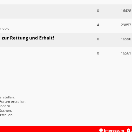
0
16428
4
29857
16:25
 zur Rettung und Erhalt!
0
16590
0
16561
rstellen.
orum erstellen.
ndern.
öschen.
stellen.
Impressum