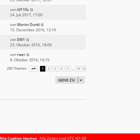
von
hf110c
24. Juli 2017, 17:00
von
Martin Dunkl
15. Dezember 2016, 13:19
von
EM1
23. Oktober 2016, 18:09
von
rwer
8. Oktober 2016, 14:15
290 Themen
SEITE
1
VON
10
…
1
2
3
4
5
10
NÄCHSTE
GEHE ZU
Alle Cookies löschen
Alle Zeiten sind
UTC+01:00