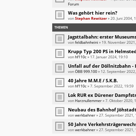
Forum
Was gehört hier rein?
von
Stephan Rewitzer
»
20. Juni 2004, 
THEMEN
Jagsttalbahn: erster Museum
von
feldbahnheini
»
19. November 2021,
Krupp Typ 200 PS in Helmste
von
hf110c
»
17. Januar 2024, 19:10
Unfall auf der Döllnitzbahn -
von
ÖBB 999.100
»
12. September 2022,
40 Jahre M.M.E / S.K.B.
von
hf110c
»
7. September 2022, 19:59
Lok RUR ex Dürener Dampfst
von
Harznullemmer
»
7. Oktober 2020, 
Neubau des Bahnhof Jöhstad
von
werkbahner
»
27. September 2021, 
50 Jahre Verkehrsträgerwechs
von
werkbahner
»
27. September 2021, 