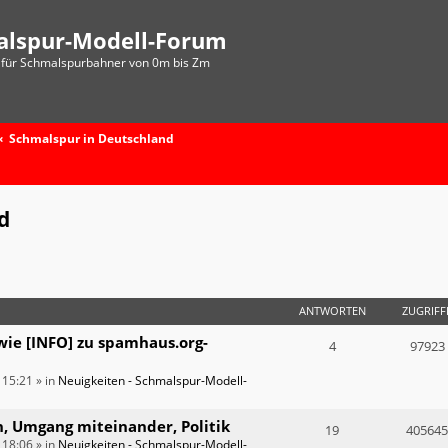
alspur-Modell-Forum
für Schmalspurbahner von 0m bis Zm
Schmalspur in Deutschland
d
ANTWORTEN
ZUGRIFF
wie [INFO] zu spamhaus.org-
4
97923
 15:21
» in
Neuigkeiten - Schmalspur-Modell-
n, Umgang miteinander, Politik
19
405645
 18:06
» in
Neuigkeiten - Schmalspur-Modell-