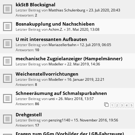
kkStB Blocksignal
Letzter Beitrag von
Matthias Schulenburg
«
23. Juli 2020, 20:43
Antworten:
2
Bosnakupplung und Nachschieben
Letzter Beitrag von
Achim.Z.
«
31. Mai 2020, 13:08
U mit interessanten Aufbauten
Letzter Beitrag von
Mariazellerbahn
«
12. Juli 2019, 06:05
Antworten:
10
mechanische Zugzielanzeiger (Hampelmänner)
Letzter Beitrag von
Modeller
«
22. Mai 2019, 14:36
Weichenstellvorrichtungen
Letzter Beitrag von
Modeller
«
16. Januar 2019, 22:21
Antworten:
8
Schneeräumung auf Schmalspurbahnen
Letzter Beitrag von
unti
«
26. März 2018, 13:57
Antworten:
86
1
2
3
4
5
Drehgestell
Letzter Beitrag von
penzing1140
«
15. November 2016, 19:56
Antworten:
17
Fragen zum GGm (Vorbilder der LGB-Fahrzeuge)