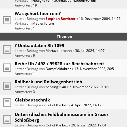
Verfasst in
Neuigkeiten - Schmalspur-Modell-Forum
Antworten:
19
Was gehört hier rein?
Letzter Beitrag von
Stephan Rewitzer
«
16. Dezember 2004, 14:57
Verfasst in
Medienforum
Antworten:
1
Themen
? Umbaudaten Rh 1099
Letzter Beitrag von
Mariazellerbahn
«
30. Juli 2024, 14:07
Antworten:
6
Reihe Uh / 498 / 99828 zur Reichsbahnzeit
Letzter Beitrag von
Dampflokfahrer
«
13. November 2023, 20:51
Antworten:
1
Rollbock und Rollwagenbetrieb
Letzter Beitrag von
penzing1140
«
5. November 2022, 20:01
Antworten:
3
Gleisbautechnik
Letzter Beitrag von
Out of the box
«
4. April 2022, 14:12
Unterirdisches Feldbahnmuseum im Grazer
Schloßberg
Letzter Beitrag von
Out of the box
«
29. Januar 2022, 19:04