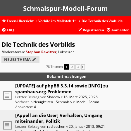
Schmalspur-Modell-Forum
Foren-Übersicht
Vorbild im Maßstab 1:1
Die Technik des Vorbilds
FAQ
Registrieren
Anmelden
Die Technik des Vorbilds
Moderatoren:
Stephan Rewitzer
,
Lokheizer
NEUES THEMA
78 Themen
1
2
3
NÄCHSTE
Bekanntmachungen
[UPDATE] auf phpBB 3.3.14 sowie [INFO] zu
spamhaus.org-Problemen
Letzter Beitrag von
Shadow
«
16. März 2025, 20:26
Verfasst in
Neuigkeiten - Schmalspur-Modell-Forum
Antworten:
4
[Appell an die User] Verhalten, Umgang
miteinander, Politik
Letzter Beitrag von
radieschen
«
20. Januar 2013, 09:21