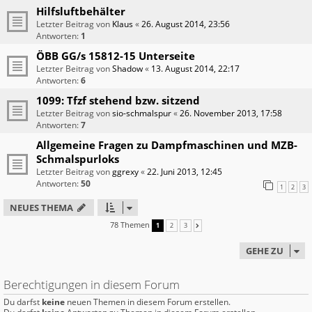
Hilfsluftbehälter
Letzter Beitrag von
Klaus
«
26. August 2014, 23:56
Antworten:
1
ÖBB GG/s 15812-15 Unterseite
Letzter Beitrag von
Shadow
«
13. August 2014, 22:17
Antworten:
6
1099: Tfzf stehend bzw. sitzend
Letzter Beitrag von
sio-schmalspur
«
26. November 2013, 17:58
Antworten:
7
Allgemeine Fragen zu Dampfmaschinen und MZB-
Schmalspurloks
Letzter Beitrag von
ggrexy
«
22. Juni 2013, 12:45
Antworten:
50
1
2
3
NEUES THEMA
78 Themen
1
2
3
NÄCHSTE
GEHE ZU
Berechtigungen in diesem Forum
Du darfst
keine
neuen Themen in diesem Forum erstellen.