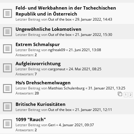
Feld- und Werkbahnen in der Tschechischen
Republik und in Österreich
Letzter Beitrag von
Out of the box
«
29. Januar 2022, 14:43
Ungewöhnliche Lokomotiven
Letzter Beitrag von
Out of the box
«
21. Januar 2022, 15:30
Extrem Schmalspur
Letzter Beitrag von
ngfreak09
«
21. Juni 2021, 13:08
Antworten:
2
Aufgleisvorrichtung
Letzter Beitrag von
cargonaut
«
24. Mai 2021, 08:25
Antworten:
7
Hs/s Drehschemelwagen
Letzter Beitrag von
Matthias Schulenburg
«
31. Januar 2021, 13:25
Antworten:
20
1
2
Britische Kuriositäten
Letzter Beitrag von
Out of the box
«
21. Januar 2021, 12:11
1099 "Rauch"
Letzter Beitrag von
Geri
«
4. Januar 2021, 09:37
Antworten:
2