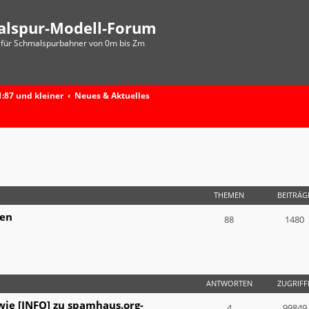
alspur-Modell-Forum
für Schmalspurbahner von 0m bis Zm
:87 und kleiner
Neues & Aktuelles
THEMEN
BEITRÄG
ken
88
1480
ANTWORTEN
ZUGRIFF
wie [INFO] zu spamhaus.org-
4
99849