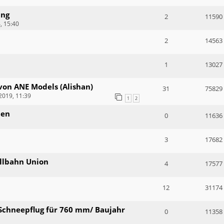
ung
2
11590
, 15:40
2
14563
1
13027
von ANE Models (Alishan)
31
75829
2019, 11:39
1
2
den
0
11636
3
17682
llbahn Union
4
17577
12
31174
 Schneepflug für 760 mm/ Baujahr
0
11358