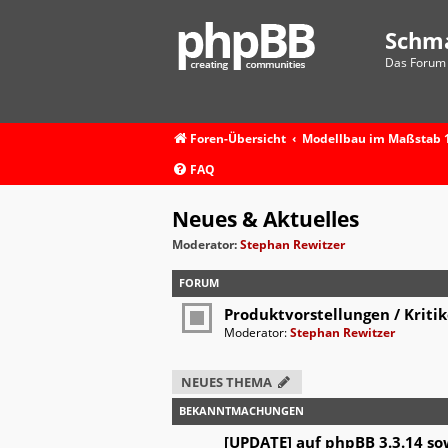
Schm
Das Forum 
Foren-Übersicht
Modellbau im Maßstab 1
FAQ
Neues & Aktuelles
Moderator:
Stephan Rewitzer
FORUM
Produktvorstellungen / Kriti
Moderator:
Stephan Rewitzer
NEUES THEMA
BEKANNTMACHUNGEN
[UPDATE] auf phpBB 3.3.14 so