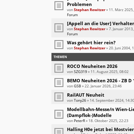
Problemen
von
Stephan Rewitzer
»
11. März 2025,
Forum
[Appell an die User] Verhalte
von
Stephan Rewitzer
»
7. Januar 2013,
Forum
Was gehört hier rein?
von
Stephan Rewitzer
»
20. Juni 2004, 
THEMEN
ROCO Neuheiten 2026
von
SZG319
»
11. August 2025, 08:02
BEMO Neuheiten 2026 - ZB D 
von
GSB
»
22. Januar 2026, 23:46
RailAUT Neuheit
von
Tony26
»
14. September 2024, 14:3
Modellbahn-Messe/n Wien-Lies
(Dampflok-)Modelle
von
PeterR
»
18. Oktober 2025, 22:23
Halling H0e jetzt bei Mostvi