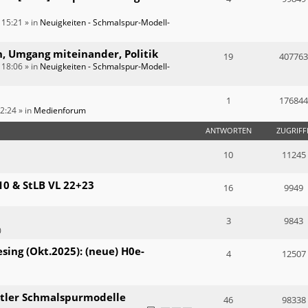
 15:21
» in
Neuigkeiten - Schmalspur-Modell-
n, Umgang miteinander, Politik
19
407763
 18:06
» in
Neuigkeiten - Schmalspur-Modell-
1
176844
12:24
» in
Medienforum
ANTWORTEN
ZUGRIFF
10
11245
10 & StLB VL 22+23
16
9949
3
9843
0
ing (Okt.2025): (neue) H0e-
4
12507
ertler Schmalspurmodelle
46
98338