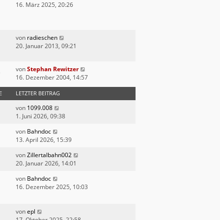
16. März 2025, 20:26
e
i
t
r
von
radieschen
a
20. Januar 2013, 09:21
g
von
Stephan Rewitzer
16. Dezember 2004, 14:57
E
LETZTER BEITRAG
von
1099.008
1. Juni 2026, 09:38
von
Bahndoc
13. April 2026, 15:39
von
Zillertalbahn002
20. Januar 2026, 14:01
von
Bahndoc
16. Dezember 2025, 10:03
von
epl
17. Oktober 2025, 22:58