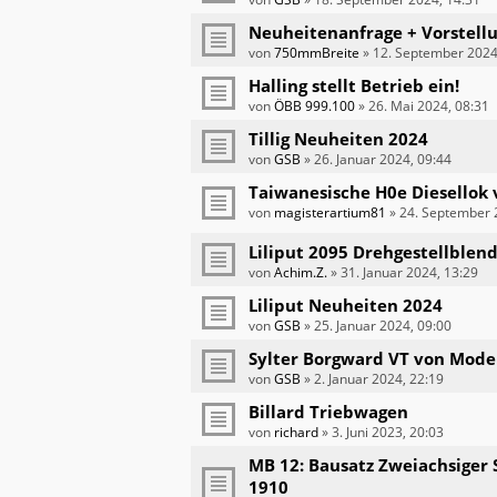
Neuheitenanfrage + Vorstell
von
750mmBreite
»
12. September 2024
Halling stellt Betrieb ein!
von
ÖBB 999.100
»
26. Mai 2024, 08:31
Tillig Neuheiten 2024
von
GSB
»
26. Januar 2024, 09:44
Taiwanesische H0e Diesellok 
von
magisterartium81
»
24. September 
Liliput 2095 Drehgestellblen
von
Achim.Z.
»
31. Januar 2024, 13:29
Liliput Neuheiten 2024
von
GSB
»
25. Januar 2024, 09:00
Sylter Borgward VT von Mode
von
GSB
»
2. Januar 2024, 22:19
Billard Triebwagen
von
richard
»
3. Juni 2023, 20:03
MB 12: Bausatz Zweiachsiger
1910