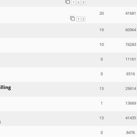
1
2
3
20
41681
1
2
19
60964
10
74283
0
11161
0
6516
lling
13
29614
1
13669
13
41435
4
0
8476