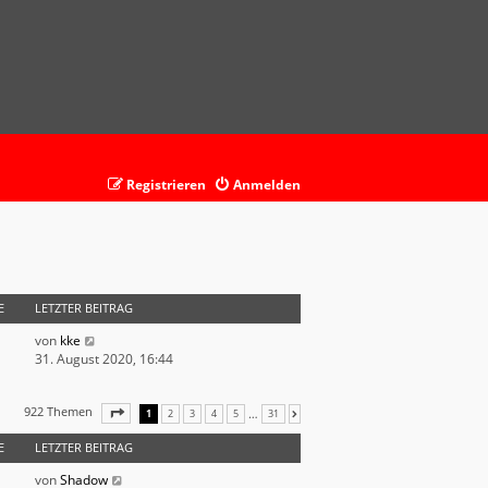
Registrieren
Anmelden
E
LETZTER BEITRAG
N
von
kke
e
31. August 2020, 16:44
u
e
922 Themen
s
SEITE
1
VON
31
…
1
2
3
4
5
31
NÄCHSTE
t
E
LETZTER BEITRAG
e
r
von
Shadow
B