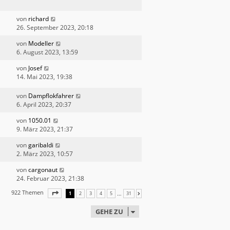
von
richard
26. September 2023, 20:18
von
Modeller
6. August 2023, 13:59
von
Josef
14. Mai 2023, 19:38
von
Dampflokfahrer
6. April 2023, 20:37
von
1050.01
9. März 2023, 21:37
von
garibaldi
2. März 2023, 10:57
von
cargonaut
24. Februar 2023, 21:38
922 Themen
SEITE
1
VON
31
…
1
2
3
4
5
31
NÄCHSTE
GEHE ZU