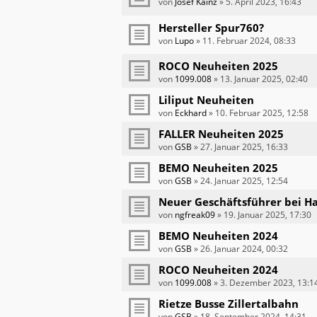
von
Josef Kainz
»
5. April 2023, 16:43
Hersteller Spur760?
von
Lupo
»
11. Februar 2024, 08:33
ROCO Neuheiten 2025
von
1099.008
»
13. Januar 2025, 02:40
Liliput Neuheiten
von
Eckhard
»
10. Februar 2025, 12:58
FALLER Neuheiten 2025
von
GSB
»
27. Januar 2025, 16:33
BEMO Neuheiten 2025
von
GSB
»
24. Januar 2025, 12:54
Neuer Geschäftsführer bei Ha
von
ngfreak09
»
19. Januar 2025, 17:30
BEMO Neuheiten 2024
von
GSB
»
26. Januar 2024, 00:32
ROCO Neuheiten 2024
von
1099.008
»
3. Dezember 2023, 13:1
Rietze Busse Zillertalbahn
von
GSB
»
18. September 2024, 14:31