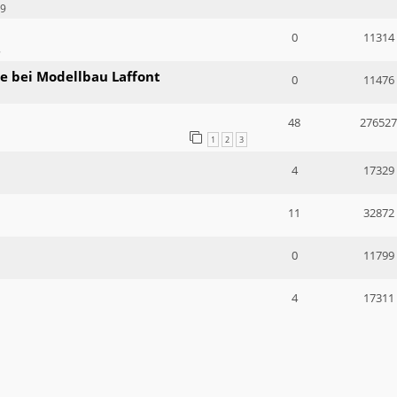
59
0
11314
8
e bei Modellbau Laffont
0
11476
48
276527
1
2
3
4
17329
11
32872
0
11799
4
17311