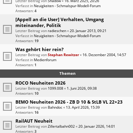
Letzter Beitrag von
Shadow
«
16. März 2025, 20:26
Verfasst in
Neuigkeiten - Schmalspur-Modell-Forum
Antworten:
4
[Appell an die User] Verhalten, Umgang
miteinander, Politik
Letzter Beitrag von
radieschen
«
20. Januar 2013, 09:21
Verfasst in
Neuigkeiten - Schmalspur-Modell-Forum
Antworten:
19
Was gehört hier rein?
Letzter Beitrag von
Stephan Rewitzer
«
16. Dezember 2004, 14:57
Verfasst in
Medienforum
Antworten:
1
Themen
ROCO Neuheiten 2026
Letzter Beitrag von
1099.008
«
1. Juni 2026, 09:38
Antworten:
10
BEMO Neuheiten 2026 - ZB D 10 & StLB VL 22+23
Letzter Beitrag von
Bahndoc
«
13. April 2026, 15:39
Antworten:
16
RailAUT Neuheit
Letzter Beitrag von
Zillertalbahn002
«
20. Januar 2026, 14:01
Antworten:
3