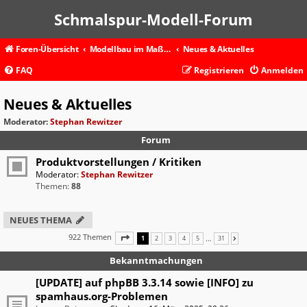
Schmalspur-Modell-Forum
Foren-Übersicht
Modellbau im Maßstab 1:87 und kleiner
Neues & Aktuelles
FAQ
Registrieren
Anmelden
Neues & Aktuelles
Moderator:
Stephan Rewitzer
Forum
Produktvorstellungen / Kritiken
Moderator:
Stephan Rewitzer
Themen:
88
NEUES THEMA
922 Themen
SEITE
1
VON
31
…
1
2
3
4
5
31
NÄCHSTE
Bekanntmachungen
[UPDATE] auf phpBB 3.3.14 sowie [INFO] zu
spamhaus.org-Problemen