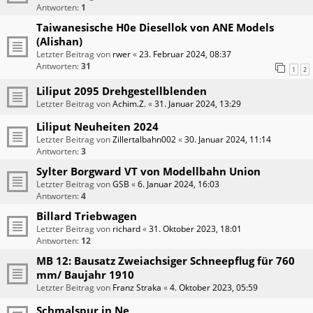
Antworten:
1
Taiwanesische H0e Diesellok von ANE Models
(Alishan)
Letzter Beitrag von
rwer
«
23. Februar 2024, 08:37
Antworten:
31
1
2
Liliput 2095 Drehgestellblenden
Letzter Beitrag von
Achim.Z.
«
31. Januar 2024, 13:29
Liliput Neuheiten 2024
Letzter Beitrag von
Zillertalbahn002
«
30. Januar 2024, 11:14
Antworten:
3
Sylter Borgward VT von Modellbahn Union
Letzter Beitrag von
GSB
«
6. Januar 2024, 16:03
Antworten:
4
Billard Triebwagen
Letzter Beitrag von
richard
«
31. Oktober 2023, 18:01
Antworten:
12
MB 12: Bausatz Zweiachsiger Schneepflug für 760
mm/ Baujahr 1910
Letzter Beitrag von
Franz Straka
«
4. Oktober 2023, 05:59
Schmalspur in Ne