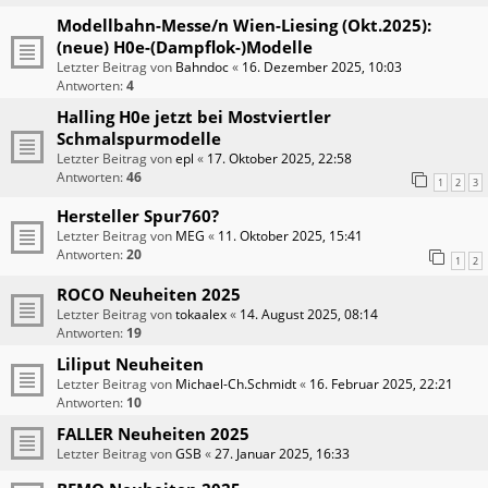
Modellbahn-Messe/n Wien-Liesing (Okt.2025):
(neue) H0e-(Dampflok-)Modelle
Letzter Beitrag von
Bahndoc
«
16. Dezember 2025, 10:03
Antworten:
4
Halling H0e jetzt bei Mostviertler
Schmalspurmodelle
Letzter Beitrag von
epl
«
17. Oktober 2025, 22:58
Antworten:
46
1
2
3
Hersteller Spur760?
Letzter Beitrag von
MEG
«
11. Oktober 2025, 15:41
Antworten:
20
1
2
ROCO Neuheiten 2025
Letzter Beitrag von
tokaalex
«
14. August 2025, 08:14
Antworten:
19
Liliput Neuheiten
Letzter Beitrag von
Michael-Ch.Schmidt
«
16. Februar 2025, 22:21
Antworten:
10
FALLER Neuheiten 2025
Letzter Beitrag von
GSB
«
27. Januar 2025, 16:33