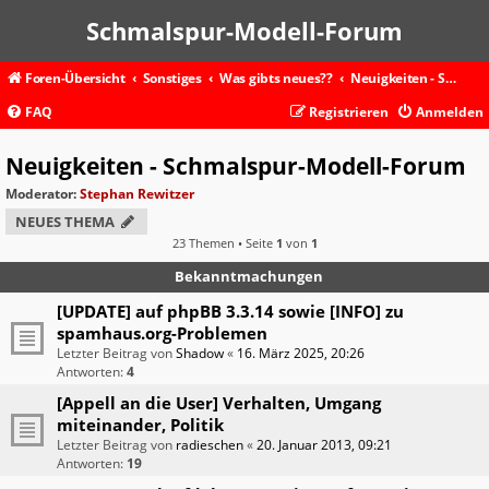
Schmalspur-Modell-Forum
Foren-Übersicht
Sonstiges
Was gibts neues??
Neuigkeiten - Schmalspur-Modell-Forum
FAQ
Registrieren
Anmelden
Neuigkeiten - Schmalspur-Modell-Forum
Moderator:
Stephan Rewitzer
NEUES THEMA
23 Themen • Seite
1
von
1
Bekanntmachungen
[UPDATE] auf phpBB 3.3.14 sowie [INFO] zu
spamhaus.org-Problemen
Letzter Beitrag von
Shadow
«
16. März 2025, 20:26
Antworten:
4
[Appell an die User] Verhalten, Umgang
miteinander, Politik
Letzter Beitrag von
radieschen
«
20. Januar 2013, 09:21
Antworten:
19