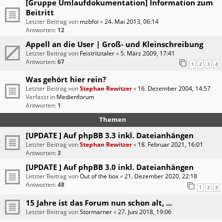
[Gruppe Umlaufdokumentation] Information zum
Beitritt
Letzter Beitrag von
mzbfoi
«
24. Mai 2013, 06:14
Antworten:
12
Appell an die User | Groß- und Kleinschreibung
Letzter Beitrag von
Feistritztaler
«
5. März 2009, 17:41
Antworten:
67
1
2
3
4
Was gehört hier rein?
Letzter Beitrag von
Stephan Rewitzer
«
16. Dezember 2004, 14:57
Verfasst in
Medienforum
Antworten:
1
Themen
[UPDATE ] Auf phpBB 3.3 inkl. Dateianhängen
Letzter Beitrag von
Stephan Rewitzer
«
18. Februar 2021, 16:01
Antworten:
3
[UPDATE ] Auf phpBB 3.0 inkl. Dateianhängen
Letzter Beitrag von
Out of the box
«
21. Dezember 2020, 22:18
Antworten:
48
1
2
3
15 Jahre ist das Forum nun schon alt, ...
Letzter Beitrag von
Stormarner
«
27. Juni 2018, 19:06