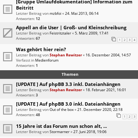
[Gruppe Umlaufdokumentation] Information zum
Beitritt
Letzter Beitrag von
mzbfoi
«
24. Mai 2013, 06:14
Antworten:
12
Appell an die User | Groß- und Kleinschreibung
Letzter Beitrag von
Feistritztaler
«
5. März 2009, 17:41
Antworten:
67
1
2
3
4
Was gehört hier rein?
Letzter Beitrag von
Stephan Rewitzer
«
16. Dezember 2004, 14:57
Verfasst in
Medienforum
Antworten:
1
Themen
[UPDATE ] Auf phpBB 3.3 inkl. Dateianhängen
Letzter Beitrag von
Stephan Rewitzer
«
18. Februar 2021, 16:01
Antworten:
3
[UPDATE ] Auf phpBB 3.0 inkl. Dateianhängen
Letzter Beitrag von
Out of the box
«
21. Dezember 2020, 22:18
Antworten:
48
1
2
3
15 Jahre ist das Forum nun schon alt, ...
Letzter Beitrag von
Stormarner
«
27. Juni 2018, 19:06