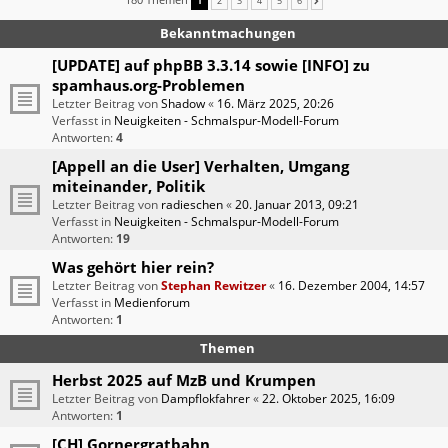
1
2
3
4
5
6
NÄCHSTE
Bekanntmachungen
[UPDATE] auf phpBB 3.3.14 sowie [INFO] zu
spamhaus.org-Problemen
Letzter Beitrag von
Shadow
«
16. März 2025, 20:26
Verfasst in
Neuigkeiten - Schmalspur-Modell-Forum
Antworten:
4
[Appell an die User] Verhalten, Umgang
miteinander, Politik
Letzter Beitrag von
radieschen
«
20. Januar 2013, 09:21
Verfasst in
Neuigkeiten - Schmalspur-Modell-Forum
Antworten:
19
Was gehört hier rein?
Letzter Beitrag von
Stephan Rewitzer
«
16. Dezember 2004, 14:57
Verfasst in
Medienforum
Antworten:
1
Themen
Herbst 2025 auf MzB und Krumpen
Letzter Beitrag von
Dampflokfahrer
«
22. Oktober 2025, 16:09
Antworten:
1
[CH] Gornergratbahn