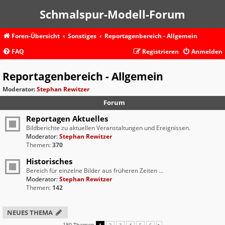
Schmalspur-Modell-Forum
Foren-Übersicht
Sonstiges
Reportagenbereich - Allgemein
FAQ
Registrieren
Anmelden
Reportagenbereich - Allgemein
Moderator:
Stephan Rewitzer
Forum
Reportagen Aktuelles
Bildberichte zu aktuellen Veranstaltungen und Ereignissen.
Moderator:
Stephan Rewitzer
Themen:
370
Historisches
Bereich für einzelne Bilder aus früheren Zeiten ...
Moderator:
Stephan Rewitzer
Themen:
142
NEUES THEMA
180 Themen