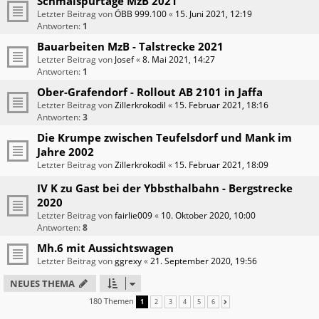
Schmalspurtage MzB 2021
Letzter Beitrag von
ÖBB 999.100
«
15. Juni 2021, 12:19
Antworten:
1
Bauarbeiten MzB - Talstrecke 2021
Letzter Beitrag von
Josef
«
8. Mai 2021, 14:27
Antworten:
1
Ober-Grafendorf - Rollout AB 2101 in Jaffa
Letzter Beitrag von
Zillerkrokodil
«
15. Februar 2021, 18:16
Antworten:
3
Die Krumpe zwischen Teufelsdorf und Mank im
Jahre 2002
Letzter Beitrag von
Zillerkrokodil
«
15. Februar 2021, 18:09
IV K zu Gast bei der Ybbsthalbahn - Bergstrecke
2020
Letzter Beitrag von
fairlie009
«
10. Oktober 2020, 10:00
Antworten:
8
Mh.6 mit Aussichtswagen
Letzter Beitrag von
ggrexy
«
21. September 2020, 19:56
NEUES THEMA
180 Themen
1
2
3
4
5
6
NÄCHSTE