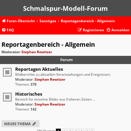
Schmalspur-Modell-Forum
Foren-Übersicht
Sonstiges
Reportagenbereich - Allgemein
FAQ
Registrieren
Anmelden
Reportagenbereich - Allgemein
Moderator:
Stephan Rewitzer
Forum
Reportagen Aktuelles
Bildberichte zu aktuellen Veranstaltungen und Ereignissen.
Moderator:
Stephan Rewitzer
Themen:
370
Historisches
Bereich für einzelne Bilder aus früheren Zeiten ...
Moderator:
Stephan Rewitzer
Themen:
142
NEUES THEMA
180 Themen