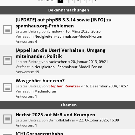
1
2
3
4
5
6
NÄCHSTE
Bekanntmachungen
[UPDATE] auf phpBB 3.3.14 sowie [INFO] zu
spamhaus.org-Problemen
Letzter Beitrag von
Shadow
«
16. März 2025, 20:26
Verfasst in
Neuigkeiten - Schmalspur-Modell-Forum
Antworten:
4
[Appell an die User] Verhalten, Umgang
miteinander, Politik
Letzter Beitrag von
radieschen
«
20. Januar 2013, 09:21
Verfasst in
Neuigkeiten - Schmalspur-Modell-Forum
Antworten:
19
Was gehört hier rein?
Letzter Beitrag von
Stephan Rewitzer
«
16. Dezember 2004, 14:57
Verfasst in
Medienforum
Antworten:
1
Themen
Herbst 2025 auf MzB und Krumpen
Letzter Beitrag von
Dampflokfahrer
«
22. Oktober 2025, 16:09
Antworten:
1
[CH] Gornergratbahn