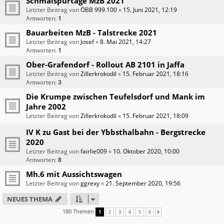
Schmalspurtage MzB 2021
Letzter Beitrag von
ÖBB 999.100
«
15. Juni 2021, 12:19
Antworten:
1
Bauarbeiten MzB - Talstrecke 2021
Letzter Beitrag von
Josef
«
8. Mai 2021, 14:27
Antworten:
1
Ober-Grafendorf - Rollout AB 2101 in Jaffa
Letzter Beitrag von
Zillerkrokodil
«
15. Februar 2021, 18:16
Antworten:
3
Die Krumpe zwischen Teufelsdorf und Mank im
Jahre 2002
Letzter Beitrag von
Zillerkrokodil
«
15. Februar 2021, 18:09
IV K zu Gast bei der Ybbsthalbahn - Bergstrecke
2020
Letzter Beitrag von
fairlie009
«
10. Oktober 2020, 10:00
Antworten:
8
Mh.6 mit Aussichtswagen
Letzter Beitrag von
ggrexy
«
21. September 2020, 19:56
NEUES THEMA
180 Themen
1
2
3
4
5
6
NÄCHSTE