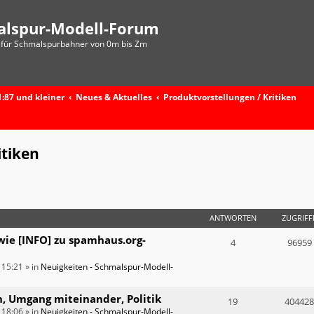
alspur-Modell-Forum
für Schmalspurbahner von 0m bis Zm
:87 und kleiner
Neues & Aktuelles
Produktvorstellungen / Kritiken
itiken
ANTWORTEN
ZUGRIFF
wie [INFO] zu spamhaus.org-
4
96959
 15:21
» in
Neuigkeiten - Schmalspur-Modell-
n, Umgang miteinander, Politik
19
404428
 18:06
» in
Neuigkeiten - Schmalspur-Modell-