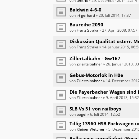
von
teetrix
»
29. Dezember 2014, 22:14
Baldwin 4-6-0
von
:-) gerhard
»
20. Juli 2014, 17:37
Baureihe 2090
von
Franz Straka
»
27. April 2008, 07:57
Diskussion Qualität österr. 
von
Franz Straka
»
14. Januar 2015, 06:5
Zillertalbahn - Gw167
von
Zillertalbahner
»
26. Januar 2013, 0
Gebus-Motorlok in H0e
von
Zillertalbahner
»
14. Dezember 2012
Die Payerbacher Wagen sind 
von
Zillertalbahner
»
9. April 2013, 15:32
SLB Vs 51 von railboys
von
bogei
»
6. Juli 2014, 12:52
Tillig 13960 HSB Packwagen 
von
Kleiner Wettiner
»
5. Dezember 2013
Rollwagen ausgeliefert (Roco,