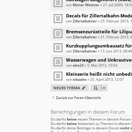
von
Kleiner Wettiner
»
27. Juli 2009, 18:5
Decals für Zillertalbahn-Mode
von
Zillertalbahner
»
25. Februar 2013, 
Bremsenzurüstteile für Lili
von
Zillertalbahner
»
21. Februar 2013, 
Kurzkupplungsumbausatz für
von
Zillertalbahner
»
13. Juni 2013, 08:4
Wasserwagen und Unkrautve
von
alex23
»
5. Mai 2013, 10:54
Kleinserie heißt nicht unbedin
von
tokaalex
»
25. April 2013, 12:07
NEUES THEMA
Zurück zur Foren-Übersicht
Berechtigungen in diesem Forum
Du darfst
keine
neuen Themen in diesem Forum e
Du darfst
keine
Antworten zu Themen in diesem F
Du darfst deine Beiträge in diesem Forum
nicht
ä