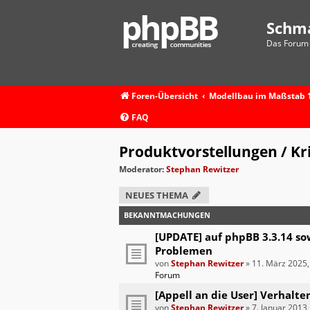
Schm
Das Forum 
Foren-Übersicht
Modellbau im Maßstab 1
FAQ
Produktvorstellungen / Kr
Moderator:
Stephan Rewitzer
NEUES THEMA
BEKANNTMACHUNGEN
[UPDATE] auf phpBB 3.3.14 so
Problemen
von
Stephan Rewitzer
»
11. März 2025,
Forum
[Appell an die User] Verhalte
von
Stephan Rewitzer
»
7. Januar 2013,