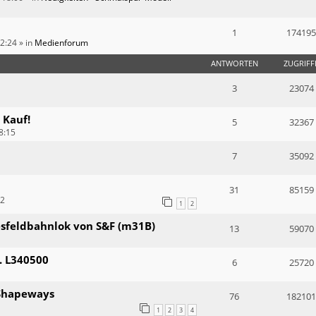
1
174195
12:24
» in
Medienforum
ANTWORTEN
ZUGRIFF
3
23074
 Kauf!
5
32367
8:15
7
35092
31
85159
12
1
2
resfeldbahnlok von S&F (m31B)
13
59070
. L340500
6
25720
i Shapeways
76
182101
1
2
3
4