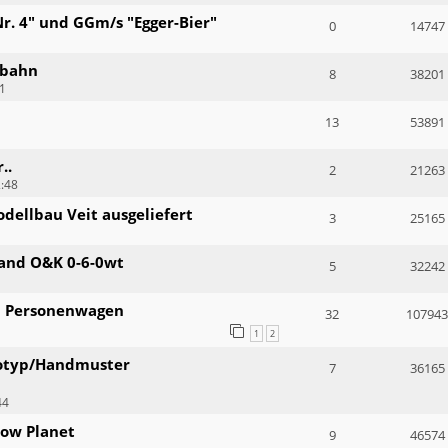
r. 4" und GGm/s "Egger-Bier"
0
14747
rbahn
8
38201
31
13
53891
..
2
21263
2:48
dellbau Veit ausgeliefert
3
25165
 and O&K 0-6-0wt
5
32242
n Personenwagen
32
107943
1
2
totyp/Handmuster
7
36165
44
row Planet
9
46574