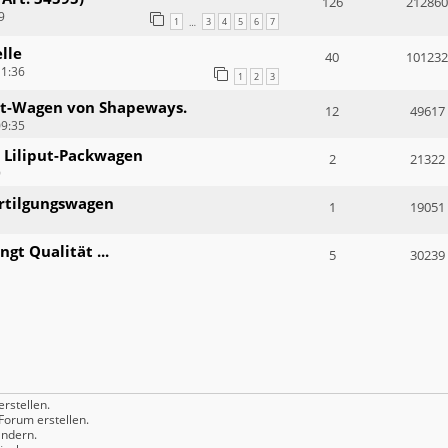
126
212860
9
1
3
4
5
6
7
…
lle
40
101232
11:36
1
2
3
put-Wagen von Shapeways.
12
49617
09:35
 Liliput-Packwagen
2
21322
9
rtilgungswagen
1
19051
gt Qualität ...
5
30239
rstellen.
orum erstellen.
ndern.