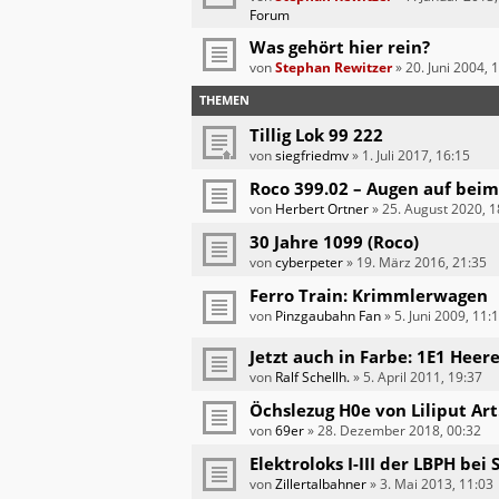
Forum
Was gehört hier rein?
von
Stephan Rewitzer
»
20. Juni 2004, 
THEMEN
Tillig Lok 99 222
von
siegfriedmv
»
1. Juli 2017, 16:15
Roco 399.02 – Augen auf beim
von
Herbert Ortner
»
25. August 2020, 1
30 Jahre 1099 (Roco)
von
cyberpeter
»
19. März 2016, 21:35
Ferro Train: Krimmlerwagen
von
Pinzgaubahn Fan
»
5. Juni 2009, 11:
Jetzt auch in Farbe: 1E1 Hee
von
Ralf Schellh.
»
5. April 2011, 19:37
Öchslezug H0e von Liliput Art
von
69er
»
28. Dezember 2018, 00:32
Elektroloks I-III der LBPH be
von
Zillertalbahner
»
3. Mai 2013, 11:03