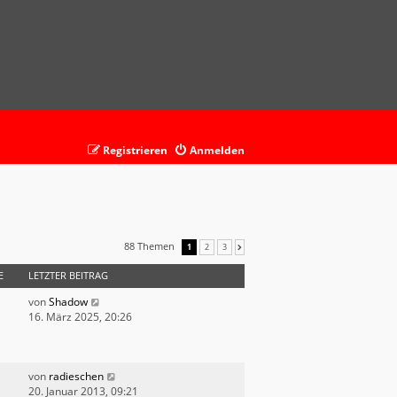
Registrieren
Anmelden
88 Themen
1
2
3
NÄCHSTE
E
LETZTER BEITRAG
von
Shadow
16. März 2025, 20:26
von
radieschen
20. Januar 2013, 09:21