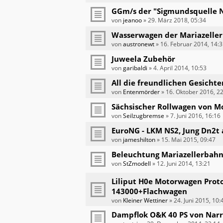
GGm/s der "Sigmundsquelle N
von
jeanoo
»
29. März 2018, 05:34
Wasserwagen der Mariazelle
von
austronewt
»
16. Februar 2014, 14:
Juweela Zubehör
von
garibaldi
»
4. April 2014, 10:53
All die freundlichen Gesichter
von
Entenmörder
»
16. Oktober 2016, 2
Sächsischer Rollwagen von Mo
von
Seilzugbremse
»
7. Juni 2016, 16:16
EuroNG - LKM NS2, Jung Dn2t
von
jameshilton
»
15. Mai 2015, 09:47
Beleuchtung Mariazellerbah
von
StZmodell
»
12. Juni 2014, 13:21
Liliput H0e Motorwagen Pro
143000+Flachwagen
von
Kleiner Wettiner
»
24. Juni 2015, 10:
Dampflok O&K 40 PS von Nar