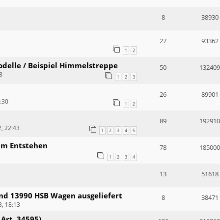
8
38930
27
93362
1
2
Modelle / Beispiel Himmelstreppe
50
132409
8
1
2
3
26
89901
3:30
1
2
89
192910
, 22:43
1
2
3
4
5
im Entstehen
78
185000
1
2
3
4
13
51618
und 13990 HSB Wagen ausgeliefert
8
38471
, 18:13
 Art. 34595)