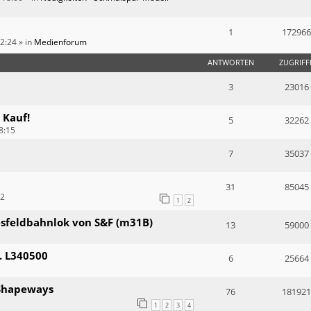
1
172966
12:24
» in
Medienforum
ANTWORTEN
ZUGRIFF
3
23016
 Kauf!
5
32262
8:15
7
35037
31
85045
12
1
2
resfeldbahnlok von S&F (m31B)
13
59000
. L340500
6
25664
i Shapeways
76
181921
1
2
3
4