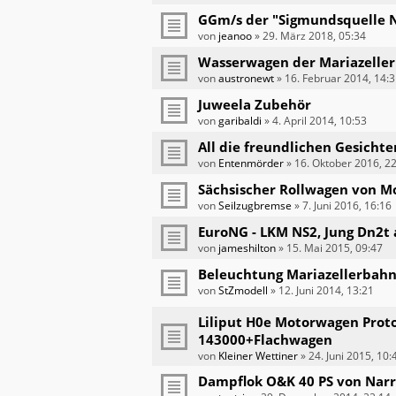
GGm/s der "Sigmundsquelle N
von
jeanoo
»
29. März 2018, 05:34
Wasserwagen der Mariazelle
von
austronewt
»
16. Februar 2014, 14:
Juweela Zubehör
von
garibaldi
»
4. April 2014, 10:53
All die freundlichen Gesichter
von
Entenmörder
»
16. Oktober 2016, 2
Sächsischer Rollwagen von Mo
von
Seilzugbremse
»
7. Juni 2016, 16:16
EuroNG - LKM NS2, Jung Dn2t
von
jameshilton
»
15. Mai 2015, 09:47
Beleuchtung Mariazellerbah
von
StZmodell
»
12. Juni 2014, 13:21
Liliput H0e Motorwagen Pro
143000+Flachwagen
von
Kleiner Wettiner
»
24. Juni 2015, 10:
Dampflok O&K 40 PS von Nar