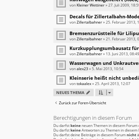
von
Kleiner Wettiner
»
27. Juli 2009, 18:5
Decals für Zillertalbahn-Mode
von
Zillertalbahner
»
25. Februar 2013, 
Bremsenzurüstteile für Lili
von
Zillertalbahner
»
21. Februar 2013, 
Kurzkupplungsumbausatz für
von
Zillertalbahner
»
13. Juni 2013, 08:4
Wasserwagen und Unkrautve
von
alex23
»
5. Mai 2013, 10:54
Kleinserie heißt nicht unbedin
von
tokaalex
»
25. April 2013, 12:07
NEUES THEMA
Zurück zur Foren-Übersicht
Berechtigungen in diesem Forum
Du darfst
keine
neuen Themen in diesem Forum e
Du darfst
keine
Antworten zu Themen in diesem F
Du darfst deine Beiträge in diesem Forum
nicht
ä