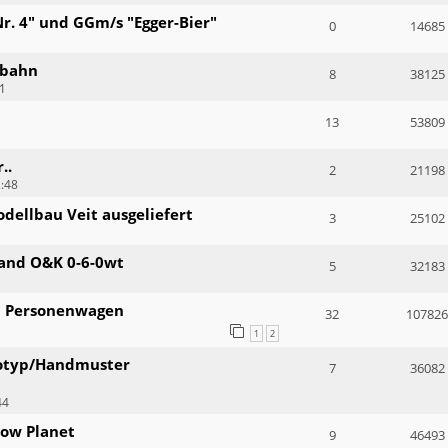
r. 4" und GGm/s "Egger-Bier"
0
14685
rbahn
8
38125
31
13
53809
..
2
21198
2:48
dellbau Veit ausgeliefert
3
25102
 and O&K 0-6-0wt
5
32183
n Personenwagen
32
107826
1
2
totyp/Handmuster
7
36082
44
row Planet
9
46493