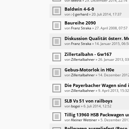
von
teetrix
»
29. Dezember 2014, 22:14
Baldwin 4-6-0
von
:-) gerhard
»
20. Juli 2014, 17:37
Baureihe 2090
von
Franz Straka
»
27. April 2008, 07:57
Diskussion Qualität österr. 
von
Franz Straka
»
14. Januar 2015, 06:5
Zillertalbahn - Gw167
von
Zillertalbahner
»
26. Januar 2013, 0
Gebus-Motorlok in H0e
von
Zillertalbahner
»
14. Dezember 2012
Die Payerbacher Wagen sind 
von
Zillertalbahner
»
9. April 2013, 15:32
SLB Vs 51 von railboys
von
bogei
»
6. Juli 2014, 12:52
Tillig 13960 HSB Packwagen 
von
Kleiner Wettiner
»
5. Dezember 2013
Rollwagen ausgeliefert (Roco,