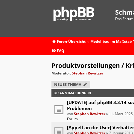
Schm
Das Forum 
Foren-Übersicht
Modellbau im Maßstab 1
FAQ
Produktvorstellungen / Kr
Moderator:
Stephan Rewitzer
NEUES THEMA
BEKANNTMACHUNGEN
[UPDATE] auf phpBB 3.3.14 so
Problemen
von
Stephan Rewitzer
»
11. März 2025,
Forum
[Appell an die User] Verhalte
von
Stephan Rewitzer
»
7. Januar 2013,