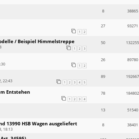
8
38865
27
93271
1
2
Modelle / Beispiel Himmelstreppe
50
132255
8
1
2
3
26
89780
3:30
1
2
89
192667
, 22:43
1
2
3
4
5
im Entstehen
78
184802
1
2
3
4
13
51540
und 13990 HSB Wagen ausgeliefert
8
38401
, 18:13
 Art. 34595)