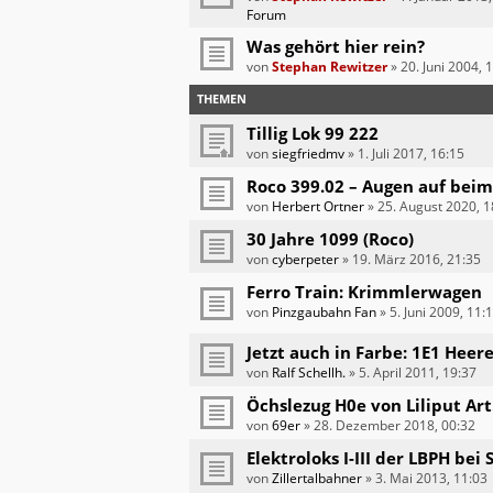
Forum
Was gehört hier rein?
von
Stephan Rewitzer
»
20. Juni 2004, 
THEMEN
Tillig Lok 99 222
von
siegfriedmv
»
1. Juli 2017, 16:15
Roco 399.02 – Augen auf beim
von
Herbert Ortner
»
25. August 2020, 1
30 Jahre 1099 (Roco)
von
cyberpeter
»
19. März 2016, 21:35
Ferro Train: Krimmlerwagen
von
Pinzgaubahn Fan
»
5. Juni 2009, 11:
Jetzt auch in Farbe: 1E1 Hee
von
Ralf Schellh.
»
5. April 2011, 19:37
Öchslezug H0e von Liliput Art
von
69er
»
28. Dezember 2018, 00:32
Elektroloks I-III der LBPH be
von
Zillertalbahner
»
3. Mai 2013, 11:03