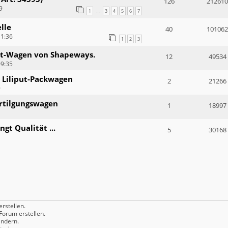
126
212610
9
1
3
4
5
6
7
…
lle
40
101062
11:36
1
2
3
put-Wagen von Shapeways.
12
49534
09:35
 Liliput-Packwagen
2
21266
9
rtilgungswagen
1
18997
gt Qualität ...
5
30168
rstellen.
orum erstellen.
ndern.