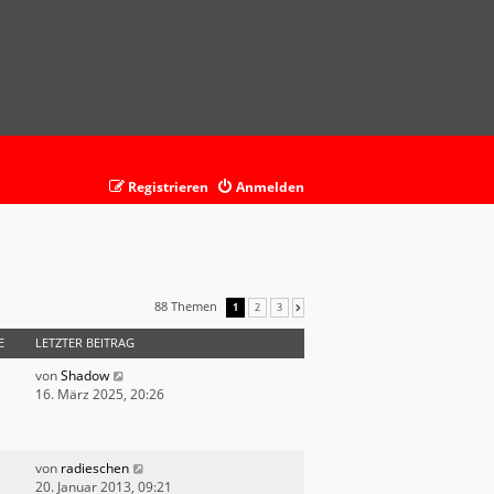
Registrieren
Anmelden
88 Themen
1
2
3
NÄCHSTE
E
LETZTER BEITRAG
von
Shadow
16. März 2025, 20:26
von
radieschen
20. Januar 2013, 09:21