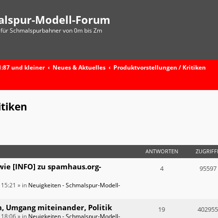
alspur-Modell-Forum
für Schmalspurbahner von 0m bis Zm
:87 und kleiner
Neues & Aktuelles
Produktvorstellungen / Kritiken
itiken
ANTWORTEN
ZUGRIFF
wie [INFO] zu spamhaus.org-
4
95597
 15:21
» in
Neuigkeiten - Schmalspur-Modell-
n, Umgang miteinander, Politik
19
402955
 18:06
» in
Neuigkeiten - Schmalspur-Modell-