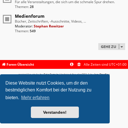
Für alle Veranstaltungen, die sich um die schmale Spur drehen.
Themen:
28
Medienforum
Bücher, Zeitschriften, -Ausschnitte, Videos, ...
Moderator:
Stephan Rewitzer
Themen:
549
GEHE ZU
Foren-Übersicht
Alle Zeiten sind
UTC+01:00
metrolike style by
Eric Seguin
Updated for phpBB3.3 by
Ian Bradley
Powered by
phpBB
® Forum Software © phpBB Limited
Diese Website nutzt Cookies, um dir den
Deutsche Übersetzung durch
phpBB.de
bestmöglichen Komfort bei der Nutzung zu
Datenschutz
|
Nutzungsbedingungen
bieten.
Mehr erfahren
Verstanden!