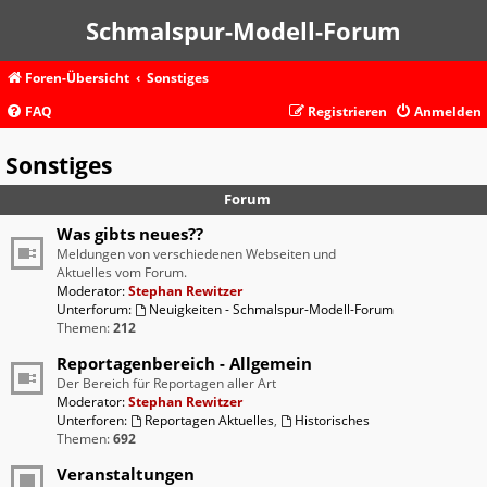
Schmalspur-Modell-Forum
Foren-Übersicht
Sonstiges
FAQ
Registrieren
Anmelden
Sonstiges
Forum
Was gibts neues??
Meldungen von verschiedenen Webseiten und
Aktuelles vom Forum.
Moderator:
Stephan Rewitzer
Unterforum:
Neuigkeiten - Schmalspur-Modell-Forum
Themen:
212
Reportagenbereich - Allgemein
Der Bereich für Reportagen aller Art
Moderator:
Stephan Rewitzer
Unterforen:
Reportagen Aktuelles
,
Historisches
Themen:
692
Veranstaltungen