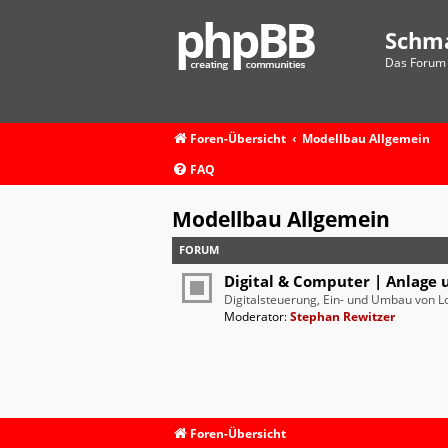
Schm
Das Forum 
Foren-Übersicht
Modellbau Allgemein
FAQ
Modellbau Allgemein
FORUM
Digital & Computer | Anlage 
Digitalsteuerung, Ein- und Umbau von L
Moderator:
Stephan Rewitzer
Foren-Übersicht