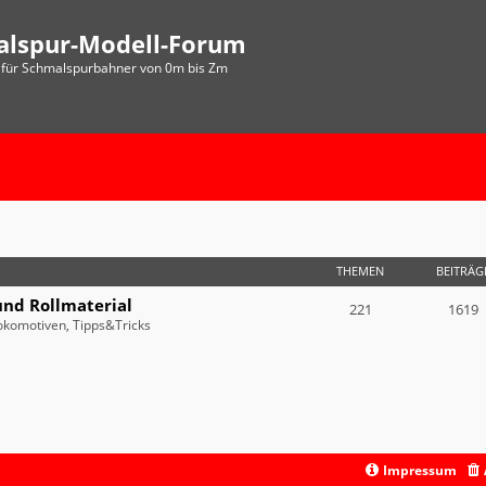
alspur-Modell-Forum
für Schmalspurbahner von 0m bis Zm
THEMEN
BEITRÄG
und Rollmaterial
221
1619
okomotiven, Tipps&Tricks
Impressum