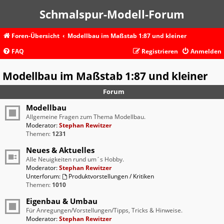
Schmalspur-Modell-Forum
Foren-Übersicht
Modellbau im Maßstab 1:87 und kleiner
FAQ
Registrieren
Anmelden
Modellbau im Maßstab 1:87 und kleiner
Forum
Modellbau
Allgemeine Fragen zum Thema Modellbau.
Moderator:
Stephan Rewitzer
Themen:
1231
Neues & Aktuelles
Alle Neuigkeiten rund um´s Hobby.
Moderator:
Stephan Rewitzer
Unterforum:
Produktvorstellungen / Kritiken
Themen:
1010
Eigenbau & Umbau
Für Anregungen/Vorstellungen/Tipps, Tricks & Hinweise.
Moderator:
Stephan Rewitzer