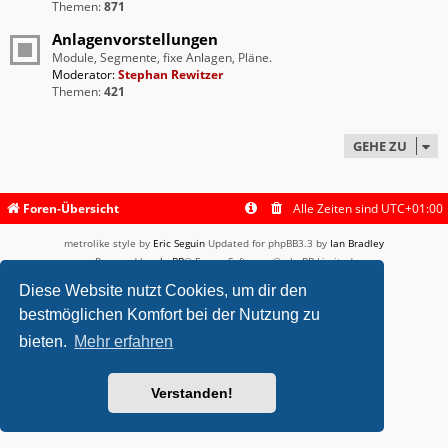
Themen:
871
Anlagenvorstellungen
Module, Segmente, fixe Anlagen, Pläne.
Moderator:
Stephan Rewitzer
Themen:
421
GEHE ZU
Foren-Übersicht
Alle Zeiten sind
UTC+01:00
metrolike style by
Eric Seguin
Updated for phpBB3.3 by
Ian Bradley
Powered by
phpBB
® Forum Software © phpBB Limited
Deutsche Übersetzung durch
phpBB.de
Diese Website nutzt Cookies, um dir den
Datenschutz
|
Nutzungsbedingungen
bestmöglichen Komfort bei der Nutzung zu
bieten.
Mehr erfahren
Verstanden!