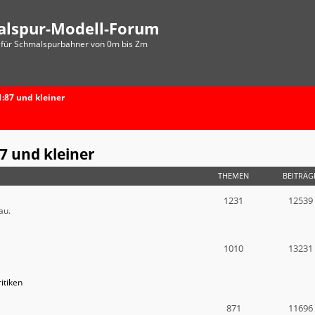
alspur-Modell-Forum
für Schmalspurbahner von 0m bis Zm
:87 und kleiner
7 und kleiner
THEMEN
BEITRÄG
1231
12539
au.
1010
13231
itiken
871
11696