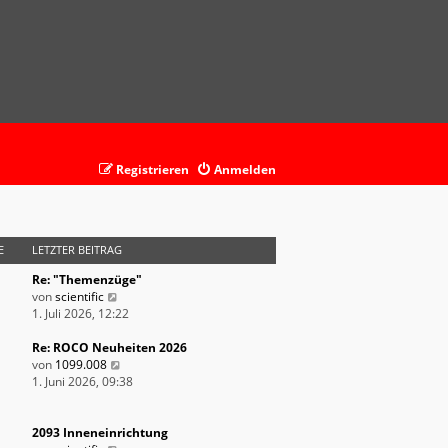
Registrieren
Anmelden
E
LETZTER BEITRAG
Re: "Themenzüge"
N
von
scientific
e
1. Juli 2026, 12:22
u
e
Re: ROCO Neuheiten 2026
s
N
von
1099.008
t
e
1. Juni 2026, 09:38
e
u
r
e
B
s
2093 Inneneinrichtung