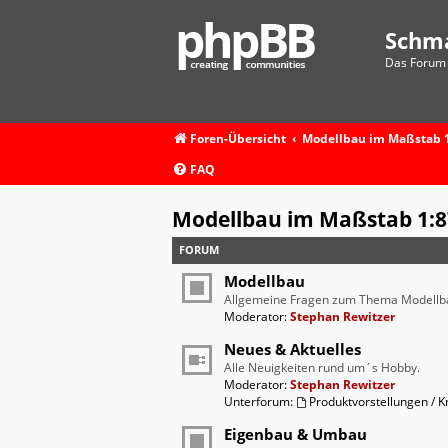
Schm
Das Forum 
Foren-Übersicht
Modellbau im Maßstab 1
FAQ
Modellbau im Maßstab 1:8
FORUM
Modellbau
Allgemeine Fragen zum Thema Modellb
Moderator:
Stephan Rewitzer
Neues & Aktuelles
Alle Neuigkeiten rund um´s Hobby.
Moderator:
Stephan Rewitzer
Unterforum:
Produktvorstellungen / Kr
Eigenbau & Umbau