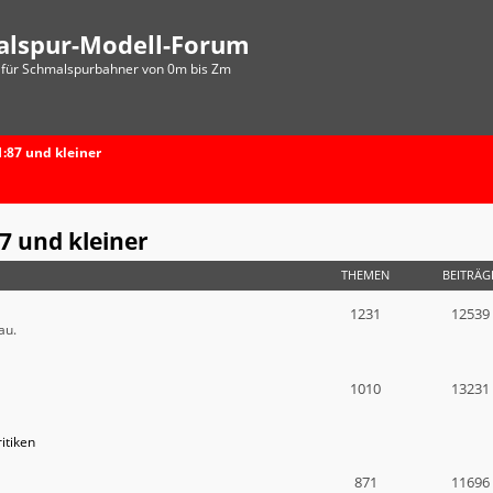
alspur-Modell-Forum
für Schmalspurbahner von 0m bis Zm
:87 und kleiner
7 und kleiner
THEMEN
BEITRÄG
1231
12539
au.
1010
13231
itiken
871
11696