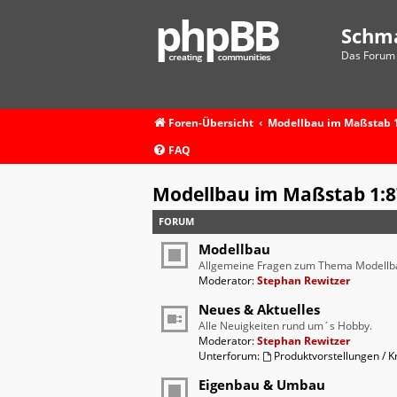
Schm
Das Forum 
Foren-Übersicht
Modellbau im Maßstab 1
FAQ
Modellbau im Maßstab 1:8
FORUM
Modellbau
Allgemeine Fragen zum Thema Modellb
Moderator:
Stephan Rewitzer
Neues & Aktuelles
Alle Neuigkeiten rund um´s Hobby.
Moderator:
Stephan Rewitzer
Unterforum:
Produktvorstellungen / Kr
Eigenbau & Umbau