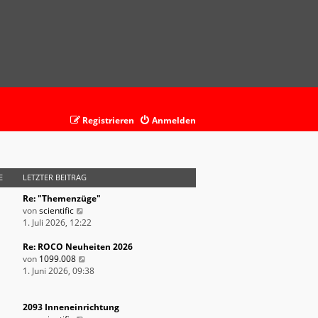
Registrieren
Anmelden
E
LETZTER BEITRAG
Re: "Themenzüge"
N
von
scientific
e
1. Juli 2026, 12:22
u
e
Re: ROCO Neuheiten 2026
s
N
von
1099.008
t
e
1. Juni 2026, 09:38
e
u
r
e
B
s
2093 Inneneinrichtung