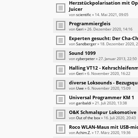
Herzstückpolarisation mit O
Juicer
von
scientific
»
14. Mai 2021, 09:05
Programmiergleis
von
Geri
»
26. Dezember 2020, 14:16
Experten gesucht: Der Cha-C
von
Sandberger
»
18. Dezember 2020, 2
Sound 1099
von
cyberpeter
»
27. Januar 2013, 22:50
Halling VT12 - Kehrschleifen
von
Geri
»
6. November 2020, 16:22
diverse Loksounds - Bezugsqu
von
Uwe
»
6. November 2020, 15:09
Universal Programmer KM 1
von
garibaldi
»
21. Juli 2020, 13:38
O&K Schmalspur Lokomotive 
von
Out of the box
»
16. Juli 2020, 20:43
Roco WLAN-Maus mit USB-mic
von
Achim.Z.
»
17. März 2020, 19:36