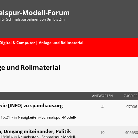
alspur-Modell-Forum
für Schmalspurbahner von 0m bis Zm
Digital & Computer | Anlage und Rollmaterial
ge und Rollmaterial
ANTWORTEN
ZUGRIFF
wie [INFO] zu spamhaus.org-
4
97906
 15:21
» in
Neuigkeiten - Schmalspur-Modell-
n, Umgang miteinander, Politik
19
405630
 18:06
» in
Neuigkeiten - Schmalspur-Modell-