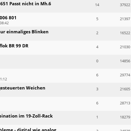
651 Passt nicht in Mh.6
14
37922
006 801
5
21397
08:42
 nur einmaliges Blinken
2
16522
lok BR 99 DR
4
21030
0
14856
6
29774
1:12
gesteuerten Weichen
3
21605
6
28713
ination im 19-Zoll-Rack
1
18279
leme - digital wie analog