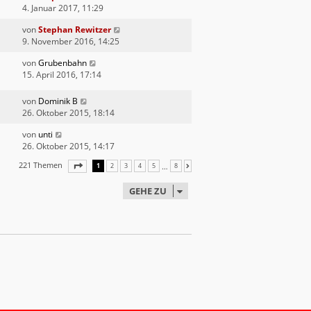
4. Januar 2017, 11:29
von
Stephan Rewitzer
9. November 2016, 14:25
von
Grubenbahn
15. April 2016, 17:14
von
Dominik B
26. Oktober 2015, 18:14
von
unti
26. Oktober 2015, 14:17
221 Themen
SEITE
1
VON
8
…
1
2
3
4
5
8
NÄCHSTE
GEHE ZU