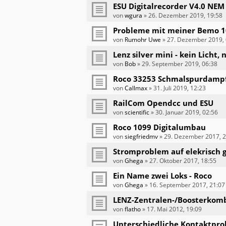
ESU Digitalrecorder V4.0 NEM 
von
wgura
»
26. Dezember 2019, 19:58
Probleme mit meiner Bemo 1
von
Rumohr Uwe
»
27. Dezember 2019, 
Lenz silver mini - kein Licht,
von
Bob
»
29. September 2019, 06:38
Roco 33253 Schmalspurdampf
von
Callmax
»
31. Juli 2019, 12:23
RailCom Opendcc und ESU
von
scientific
»
30. Januar 2019, 02:56
Roco 1099 Digitalumbau
von
siegfriedmv
»
29. Dezember 2017, 2
Stromproblem auf elekrisch 
von
Ghega
»
27. Oktober 2017, 18:55
Ein Name zwei Loks - Roco
von
Ghega
»
16. September 2017, 21:07
LENZ-Zentralen-/Boosterkomb
von
flatho
»
17. Mai 2012, 19:09
Unterschiedliche Kontaktprob