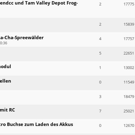
pendcc und Tam Valley Depot Frog-
2
17775
2
15839
ha-Cha-Spreewälder
4
17757
0:36
5
22651
modul
1
13002
ellen
0
11549
3
18479
mit RC
7
25021
ro Buchse zum Laden des Akkus
0
12670