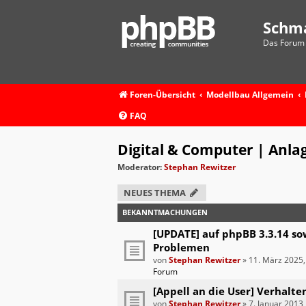
Schm
Das Forum 
Foren-Übersicht
Modellbau Allgemein
FAQ
Digital & Computer | Anla
Moderator:
Stephan Rewitzer
NEUES THEMA
BEKANNTMACHUNGEN
[UPDATE] auf phpBB 3.3.14 so
Problemen
von
Stephan Rewitzer
»
11. März 2025,
Forum
[Appell an die User] Verhalte
von
Stephan Rewitzer
»
7. Januar 2013,