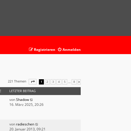
Registrieren
Anmelden
221 Themen
SEITE
1
VON
8
…
1
2
3
4
5
8
NÄCHSTE
E
LETZTER BEITRAG
von
Shadow
16. März 2025, 20:26
von
radieschen
20. Januar 2013, 09:21