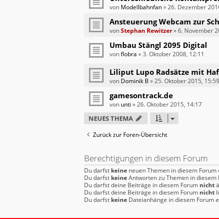
von
Modellbahnfan
»
26. Dezember 2016
Ansteuerung Webcam zur Sc
von
Stephan Rewitzer
»
6. November 2
Umbau Stängl 2095 Digital
von
flobra
»
3. Oktober 2008, 12:11
Liliput Lupo Radsätze mit Ha
von
Dominik B
»
25. Oktober 2015, 15:5
gamesontrack.de
von
unti
»
26. Oktober 2015, 14:17
NEUES THEMA
Zurück zur Foren-Übersicht
Berechtigungen in diesem Forum
Du darfst
keine
neuen Themen in diesem Forum e
Du darfst
keine
Antworten zu Themen in diesem F
Du darfst deine Beiträge in diesem Forum
nicht
ä
Du darfst deine Beiträge in diesem Forum
nicht
l
Du darfst
keine
Dateianhänge in diesem Forum er