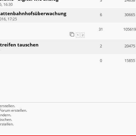
3
24838
, 16:30
hattenbahnhofsüberwachung
6
30665
016, 17:25
31
105619
1
2
ftreifen tauschen
2
20475
9
0
15855
rstellen.
orum erstellen.
ndern.
öschen.
stellen.