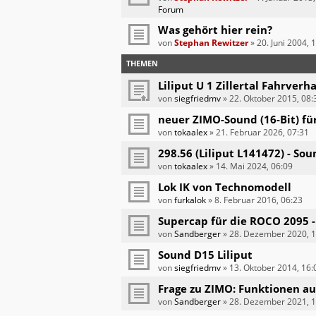
Forum
Was gehört hier rein?
von
Stephan Rewitzer
»
20. Juni 2004, 
THEMEN
Liliput U 1 Zillertal Fahrverh
von
siegfriedmv
»
22. Oktober 2015, 08:
neuer ZIMO-Sound (16-Bit) fü
von
tokaalex
»
21. Februar 2026, 07:31
298.56 (Liliput L141472) - 
von
tokaalex
»
14. Mai 2024, 06:09
Lok IK von Technomodell
von
furkalok
»
8. Februar 2016, 06:23
Supercap für die ROCO 2095 -
von
Sandberger
»
28. Dezember 2020, 1
Sound D15 Liliput
von
siegfriedmv
»
13. Oktober 2014, 16:
Frage zu ZIMO: Funktionen au
von
Sandberger
»
28. Dezember 2021, 1