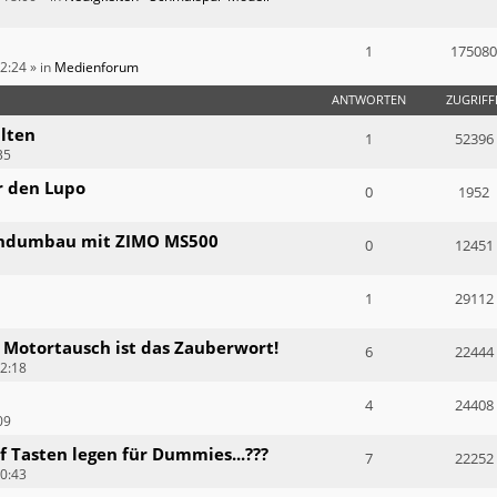
1
175080
12:24
» in
Medienforum
ANTWORTEN
ZUGRIFF
alten
1
52396
35
r den Lupo
0
1952
Soundumbau mit ZIMO MS500
0
12451
1
29112
 Motortausch ist das Zauberwort!
6
22444
2:18
4
24408
09
f Tasten legen für Dummies...???
7
22252
0:43