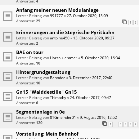
Antworten:
4
Anfang meiner neuen Modulanlage
Letzter Beitrag von
991777
«
27. Oktober 2020, 13:09
Antworten:
25
1
2
Erinnerungen an die Steyrische Pyritbahn
Letzter Beitrag von
antoine450
«
13. Oktober 2020, 09:27
Antworten:
2
BAE on tour
Letzter Beitrag von
Harznullemmer
«
5. Oktober 2020, 16:34
Antworten:
10
Hintergrundgestaltung
Letzter Beitrag von
Bahndoc
«
3. Dezember 2017, 22:40
Antworten:
10
Gn15 "Walddestille" Gn15
Letzter Beitrag von
Thimothy
«
24. Oktober 2017, 09:47
Antworten:
6
Segmentanlage in 0e
Letzter Beitrag von
01Gmeinder01
«
9. August 2016, 12:52
Antworten:
120
1
4
5
6
7
…
Vorstellung: Mein Bahnhof