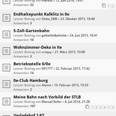
Letzter Beitrag von
markus
«
12. Juni 2016, 19:01
Antworten:
33
1
2
Endhaltepunkt Kalklitz in 0e
Letzter Beitrag von
Slebo_OKB
«
23. Oktober 2015, 18:48
Antworten:
3
5-Zoll-Gartenbahn
Letzter Beitrag von
gelbefeldbahnlok
«
24. Juni 2015, 16:41
Antworten:
10
Wohnzimmer-Deko in IIe
Letzter Beitrag von
croquy
«
21. März 2015, 10:08
Antworten:
3
Betriebsstelle 0/0e
Letzter Beitrag von
991777
«
22. Februar 2015, 17:42
Antworten:
14
0e-Club Hamburg
Letzter Beitrag von
Alamo
«
10. Februar 2015, 10:33
Antworten:
2
Meine Bahn nach Vorbild der STLB
Letzter Beitrag von
Manuel Keller
«
4. Juli 2014, 21:28
Antworten:
107
1
2
3
4
5
6
Verladehof 1:87