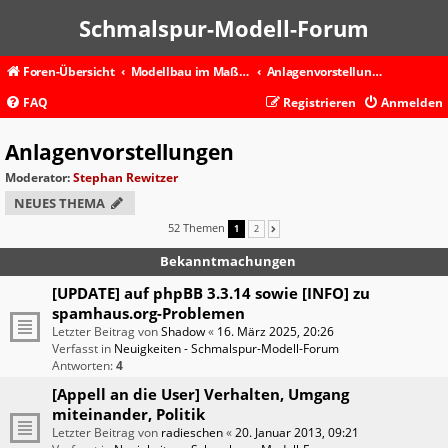
Schmalspur-Modell-Forum
Foren-Übersicht
Modellbau im Maßstab 1:45 und größer
Anlagenvorstellungen
FAQ
Registrieren
Anmelden
Anlagenvorstellungen
Moderator:
Stephan Rewitzer
NEUES THEMA
52 Themen
1
2
NÄCHSTE
Bekanntmachungen
[UPDATE] auf phpBB 3.3.14 sowie [INFO] zu
spamhaus.org-Problemen
Letzter Beitrag von
Shadow
«
16. März 2025, 20:26
Verfasst in
Neuigkeiten - Schmalspur-Modell-Forum
Antworten:
4
[Appell an die User] Verhalten, Umgang
miteinander, Politik
Letzter Beitrag von
radieschen
«
20. Januar 2013, 09:21