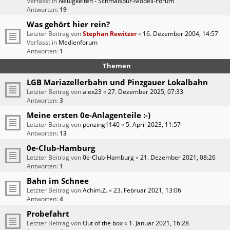
Verfasst in
Neuigkeiten - Schmalspur-Modell-Forum
Antworten:
19
Was gehört hier rein?
Letzter Beitrag von
Stephan Rewitzer
«
16. Dezember 2004, 14:57
Verfasst in
Medienforum
Antworten:
1
Themen
LGB Mariazellerbahn und Pinzgauer Lokalbahn
Letzter Beitrag von
alex23
«
27. Dezember 2025, 07:33
Antworten:
3
Meine ersten 0e-Anlagenteile :-)
Letzter Beitrag von
penzing1140
«
5. April 2023, 11:57
Antworten:
13
0e-Club-Hamburg
Letzter Beitrag von
0e-Club-Hamburg
«
21. Dezember 2021, 08:26
Antworten:
1
Bahn im Schnee
Letzter Beitrag von
Achim.Z.
«
23. Februar 2021, 13:06
Antworten:
4
Probefahrt
Letzter Beitrag von
Out of the box
«
1. Januar 2021, 16:28