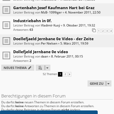
Gartenbahn Josef Kaufmann Hart bei Graz
Letzter Beitrag von
MzB- 1099iger
«
4. November 2011, 22:50
Industriebahn in 0f.
Letzter Beitrag von
Vladimír Kusý
«
9. Oktober 2011, 19:32
Antworten:
63
1
2
3
4
Doellefjaeld Jernbane 0e Video - der Zeite
Letzter Beitrag von
Per Nielsen
«
5. März 2011, 19:59
Dollefjeld Jernbane 0e video
Letzter Beitrag von
daan
«
8. Februar 2011, 00:15
Antworten:
2
NEUES THEMA
52 Themen
1
2
NÄCHSTE
GEHE ZU
Berechtigungen in diesem Forum
Du darfst
keine
neuen Themen in diesem Forum erstellen.
Du darfst
keine
Antworten zu Themen in diesem Forum erstellen.
Du darfst deine Beiträge in diesem Forum
nicht
ändern.
Du darfst deine Beiträge in diesem Forum
nicht
löschen.