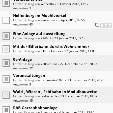
Letzter Beitrag von
wienerflo
«
8. Oktober 2013, 17:17
Antworten:
1
Helfenberg im Muehlviertel
Letzter Beitrag von
Vannerley
«
8. April 2013, 09:55
Antworten:
43
1
2
3
Eine Anlage auf ausstellung
Letzter Beitrag von
994652
«
23. Januar 2013, 09:18
Mit der Billerbahn durchs Wohnzimmer
Letzter Beitrag von
Zillertalbahner
«
17. Januar 2013, 11:03
0e-Anlage
Letzter Beitrag von
750mm-fan
«
22. Dezember 2011, 20:23
Antworten:
12
Veranstaltungen
Letzter Beitrag von
trainmaster1975
«
13. Dezember 2011, 20:28
Antworten:
3
Wald-, Wiesen-, Feldbahn in Modulbauweise
Letzter Beitrag von
feldbahn.de
«
13. Dezember 2011, 18:59
Antworten:
15
RhB Gartenbahnanlage
Letzter Beitrag von
Rhaetische
«
4. November 2011, 23:30