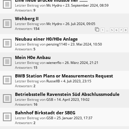
Letzter Beitrag von
Mc Hydro
«
23. September 2024, 08:59
Antworten:
9
Wehberg II
Letzter Beitrag von
Mc Hydro
«
26. Juli 2024, 09:05
Antworten:
154
1
5
6
7
8
…
Neubau einer H0/H0e Anlage
Letzter Beitrag von
penzing1140
«
23. Mai 2024, 10:50
Antworten:
5
Mein H0e Anbau
Letzter Beitrag von
wienerflo
«
26. März 2024, 21:21
Antworten:
15
BWB Station Plans or Measurements Request
Letzter Beitrag von
RussellB
«
4. Juli 2023, 23:15
Antworten:
2
Betriebsstelle Ravenstein Süd Abschlussmodule
Letzter Beitrag von
GSB
«
14. April 2023, 19:02
Antworten:
16
Bahnhof Birkstadt der SBEG
Letzter Beitrag von
GSB
«
25. Januar 2023, 17:37
Antworten:
2