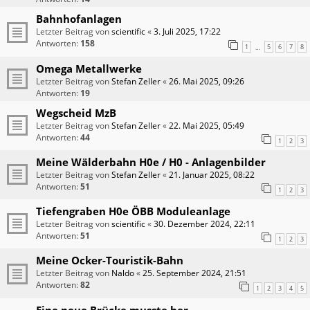
Bahnhofanlagen
Letzter Beitrag von
scientific
«
3. Juli 2025, 17:22
Antworten:
158
1
5
6
7
8
…
Omega Metallwerke
Letzter Beitrag von
Stefan Zeller
«
26. Mai 2025, 09:26
Antworten:
19
Wegscheid MzB
Letzter Beitrag von
Stefan Zeller
«
22. Mai 2025, 05:49
Antworten:
44
1
2
3
Meine Wälderbahn H0e / H0 - Anlagenbilder
Letzter Beitrag von
Stefan Zeller
«
21. Januar 2025, 08:22
Antworten:
51
1
2
3
Tiefengraben H0e ÖBB Moduleanlage
Letzter Beitrag von
scientific
«
30. Dezember 2024, 22:11
Antworten:
51
1
2
3
Meine Ocker-Touristik-Bahn
Letzter Beitrag von
Naldo
«
25. September 2024, 21:51
Antworten:
82
1
2
3
4
5
Eine neue Brücke musste her .......