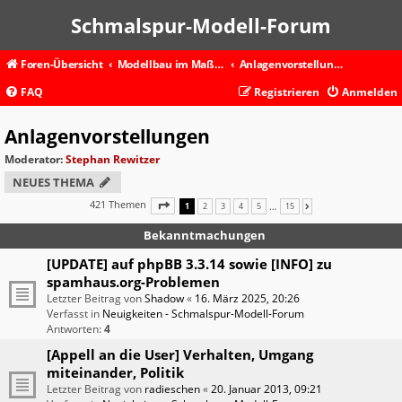
Schmalspur-Modell-Forum
Foren-Übersicht
Modellbau im Maßstab 1:87 und kleiner
Anlagenvorstellungen
FAQ
Registrieren
Anmelden
Anlagenvorstellungen
Moderator:
Stephan Rewitzer
NEUES THEMA
421 Themen
SEITE
1
VON
15
…
1
2
3
4
5
15
NÄCHSTE
Bekanntmachungen
[UPDATE] auf phpBB 3.3.14 sowie [INFO] zu
spamhaus.org-Problemen
Letzter Beitrag von
Shadow
«
16. März 2025, 20:26
Verfasst in
Neuigkeiten - Schmalspur-Modell-Forum
Antworten:
4
[Appell an die User] Verhalten, Umgang
miteinander, Politik
Letzter Beitrag von
radieschen
«
20. Januar 2013, 09:21