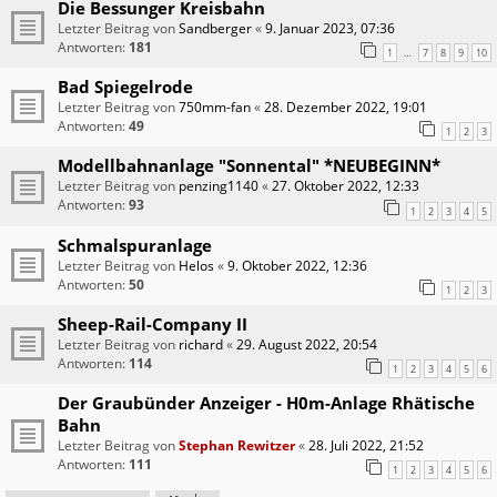
Die Bessunger Kreisbahn
Letzter Beitrag von
Sandberger
«
9. Januar 2023, 07:36
Antworten:
181
1
7
8
9
10
…
Bad Spiegelrode
Letzter Beitrag von
750mm-fan
«
28. Dezember 2022, 19:01
Antworten:
49
1
2
3
Modellbahnanlage "Sonnental" *NEUBEGINN*
Letzter Beitrag von
penzing1140
«
27. Oktober 2022, 12:33
Antworten:
93
1
2
3
4
5
Schmalspuranlage
Letzter Beitrag von
Helos
«
9. Oktober 2022, 12:36
Antworten:
50
1
2
3
Sheep-Rail-Company II
Letzter Beitrag von
richard
«
29. August 2022, 20:54
Antworten:
114
1
2
3
4
5
6
Der Graubünder Anzeiger - H0m-Anlage Rhätische
Bahn
Letzter Beitrag von
Stephan Rewitzer
«
28. Juli 2022, 21:52
Antworten:
111
1
2
3
4
5
6