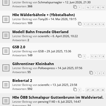
Letzter Beitrag von
Schmalspurnagler
«
12. Juni 2026, 21:30
Antworten:
366
1
16
17
18
19
…
H0e Wälderbähnle + (Ybbstalbahn)
Letzter Beitrag von
Tony26
«
14. Mai 2026, 19:15
Antworten:
109
1
2
3
4
5
6
Modell Bahn Freunde Oberland
Letzter Beitrag von
scientific
«
6. April 2026, 10:22
Antworten:
2
GSB 2.0
Letzter Beitrag von
GSB
«
29. Juli 2025, 15:36
Antworten:
149
1
5
6
7
8
…
Göhrentiner Kleinbahn
Letzter Beitrag von
Polloexpress
«
14. Juli 2025, 07:56
Antworten:
55
1
2
3
Biebertal 2
Letzter Beitrag von
scientific
«
13. Juli 2025, 23:58
Antworten:
592
1
27
28
29
30
…
H0e ÖBB Schmalspur Guttenbrunn im Waldviertel.
Letzter Beitrag von
penzing1140
«
6. Juli 2025, 14:47
Antworten:
14