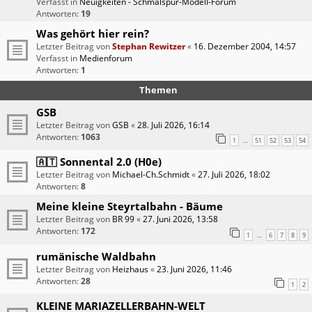
Verfasst in
Neuigkeiten - Schmalspur-Modell-Forum
Antworten:
19
Was gehört hier rein?
Letzter Beitrag von
Stephan Rewitzer
«
16. Dezember 2004, 14:57
Verfasst in
Medienforum
Antworten:
1
Themen
GSB
Letzter Beitrag von
GSB
«
28. Juli 2026, 16:14
Antworten:
1063
1
51
52
53
54
…
🇦🇹 Sonnental 2.0 (H0e)
Letzter Beitrag von
Michael-Ch.Schmidt
«
27. Juli 2026, 18:02
Antworten:
8
Meine kleine Steyrtalbahn - Bäume
Letzter Beitrag von
BR 99
«
27. Juni 2026, 13:58
Antworten:
172
1
6
7
8
9
…
rumänische Waldbahn
Letzter Beitrag von
Heizhaus
«
23. Juni 2026, 11:46
Antworten:
28
1
2
KLEINE MARIAZELLERBAHN-WELT