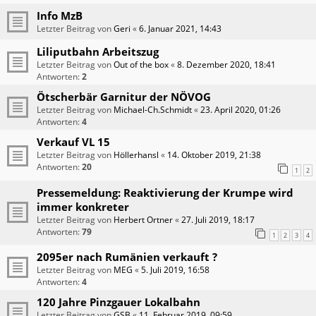
Info MzB
Letzter Beitrag von
Geri
«
6. Januar 2021, 14:43
Liliputbahn Arbeitszug
Letzter Beitrag von
Out of the box
«
8. Dezember 2020, 18:41
Antworten:
2
Ötscherbär Garnitur der NÖVOG
Letzter Beitrag von
Michael-Ch.Schmidt
«
23. April 2020, 01:26
Antworten:
4
Verkauf VL 15
Letzter Beitrag von
Höllerhansl
«
14. Oktober 2019, 21:38
Antworten:
20
1
2
Pressemeldung: Reaktivierung der Krumpe wird
immer konkreter
Letzter Beitrag von
Herbert Ortner
«
27. Juli 2019, 18:17
Antworten:
79
1
2
3
4
2095er nach Rumänien verkauft ?
Letzter Beitrag von
MEG
«
5. Juli 2019, 16:58
Antworten:
4
120 Jahre Pinzgauer Lokalbahn
Letzter Beitrag von
GSB
«
11. Februar 2019, 09:59