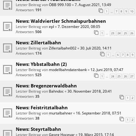
Letzter Beitrag von
ÖBB 999.100
«
7. August 2021, 13:49
Antworten:
191
1
7
8
9
10
…
News: Waldviertler Schmalspurbahnen
Letzter Beitrag von
epl
«
7. Dezember 2020, 08:05
Antworten:
506
1
23
24
25
26
…
News: Zillertalbahn
Letzter Beitrag von
Zillertalbahn002
«
30. Juli 2020, 14:11
Antworten:
174
1
6
7
8
9
…
News: Ybbstalbahn (2)
Letzter Beitrag von
modellbahndatenbank
«
12. Juni 2019, 07:47
Antworten:
525
1
24
25
26
27
…
News: Bregenzerwaldbahn
Letzter Beitrag von
Bahndoc
«
30. November 2018, 20:41
Antworten:
35
1
2
News: Feistritztalbahn
Letzter Beitrag von
murtalbahner
«
16. September 2018, 07:51
Antworten:
38
1
2
News: Steyrtalbahn
Letzter Beitrag von
Georg Hocevar
«
19. März 2015, 17:14