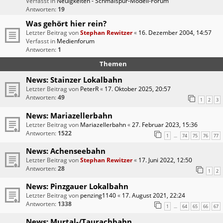
Verfasst in
Neuigkeiten - Schmalspur-Modell-Forum
Antworten:
19
Was gehört hier rein?
Letzter Beitrag von
Stephan Rewitzer
«
16. Dezember 2004, 14:57
Verfasst in
Medienforum
Antworten:
1
Themen
News: Stainzer Lokalbahn
Letzter Beitrag von
PeterR
«
17. Oktober 2025, 20:57
Antworten:
49
1
2
3
News: Mariazellerbahn
Letzter Beitrag von
Mariazellerbahn
«
27. Februar 2023, 15:36
Antworten:
1522
1
74
75
76
77
…
News: Achenseebahn
Letzter Beitrag von
Stephan Rewitzer
«
17. Juni 2022, 12:50
Antworten:
28
1
2
News: Pinzgauer Lokalbahn
Letzter Beitrag von
penzing1140
«
17. August 2021, 22:24
Antworten:
1338
1
64
65
66
67
…
News: Murtal-/Taurachbahn