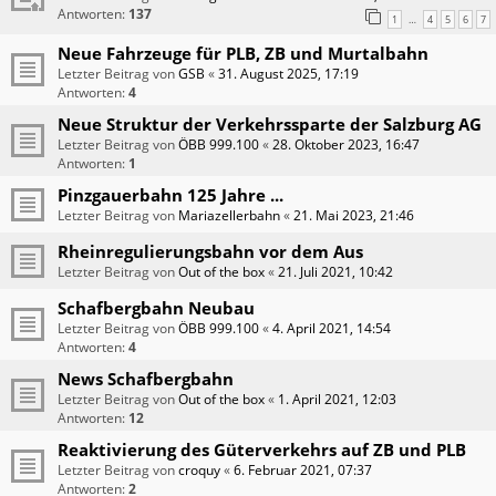
Antworten:
137
1
4
5
6
7
…
Neue Fahrzeuge für PLB, ZB und Murtalbahn
Letzter Beitrag von
GSB
«
31. August 2025, 17:19
Antworten:
4
Neue Struktur der Verkehrssparte der Salzburg AG
Letzter Beitrag von
ÖBB 999.100
«
28. Oktober 2023, 16:47
Antworten:
1
Pinzgauerbahn 125 Jahre ...
Letzter Beitrag von
Mariazellerbahn
«
21. Mai 2023, 21:46
Rheinregulierungsbahn vor dem Aus
Letzter Beitrag von
Out of the box
«
21. Juli 2021, 10:42
Schafbergbahn Neubau
Letzter Beitrag von
ÖBB 999.100
«
4. April 2021, 14:54
Antworten:
4
News Schafbergbahn
Letzter Beitrag von
Out of the box
«
1. April 2021, 12:03
Antworten:
12
Reaktivierung des Güterverkehrs auf ZB und PLB
Letzter Beitrag von
croquy
«
6. Februar 2021, 07:37
Antworten:
2