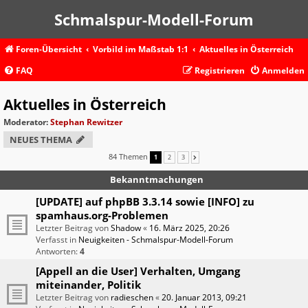
Schmalspur-Modell-Forum
Foren-Übersicht
Vorbild im Maßstab 1:1
Aktuelles in Österreich
FAQ
Registrieren
Anmelden
Aktuelles in Österreich
Moderator:
Stephan Rewitzer
NEUES THEMA
84 Themen
1
2
3
NÄCHSTE
Bekanntmachungen
[UPDATE] auf phpBB 3.3.14 sowie [INFO] zu
spamhaus.org-Problemen
Letzter Beitrag von
Shadow
«
16. März 2025, 20:26
Verfasst in
Neuigkeiten - Schmalspur-Modell-Forum
Antworten:
4
[Appell an die User] Verhalten, Umgang
miteinander, Politik
Letzter Beitrag von
radieschen
«
20. Januar 2013, 09:21