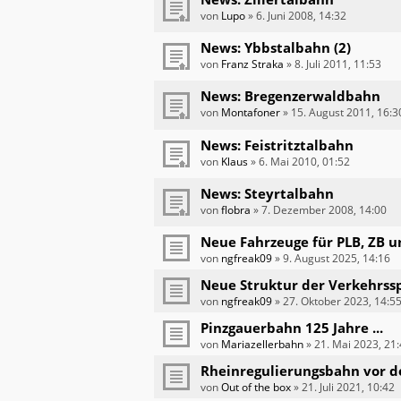
von
Lupo
»
6. Juni 2008, 14:32
News: Ybbstalbahn (2)
von
Franz Straka
»
8. Juli 2011, 11:53
News: Bregenzerwaldbahn
von
Montafoner
»
15. August 2011, 16:3
News: Feistritztalbahn
von
Klaus
»
6. Mai 2010, 01:52
News: Steyrtalbahn
von
flobra
»
7. Dezember 2008, 14:00
Neue Fahrzeuge für PLB, ZB 
von
ngfreak09
»
9. August 2025, 14:16
Neue Struktur der Verkehrssp
von
ngfreak09
»
27. Oktober 2023, 14:5
Pinzgauerbahn 125 Jahre ...
von
Mariazellerbahn
»
21. Mai 2023, 21
Rheinregulierungsbahn vor 
von
Out of the box
»
21. Juli 2021, 10:42