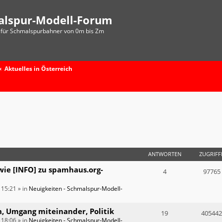
alspur-Modell-Forum
für Schmalspurbahner von 0m bis Zm
Aktuelles in Österreich
ANTWORTEN
ZUGRIFF
wie [INFO] zu spamhaus.org-
4
97765
 15:21
» in
Neuigkeiten - Schmalspur-Modell-
n, Umgang miteinander, Politik
19
405442
 18:06
» in
Neuigkeiten - Schmalspur-Modell-