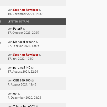
von
Stephan Rewitzer
16. Dezember 2004, 14:57
E
LETZTER BEITRAG
von
PeterR
17. Oktober 2025, 20:57
von
Mariazellerbahn
3
27. Februar 2023, 15:36
von
Stephan Rewitzer
17. Juni 2022, 12:50
von
penzing1140
0
17. August 2021, 22:24
von
ÖBB 999.100
7. August 2021, 13:49
von
epl
7. Dezember 2020, 08:05
von
Zillertalbahn002