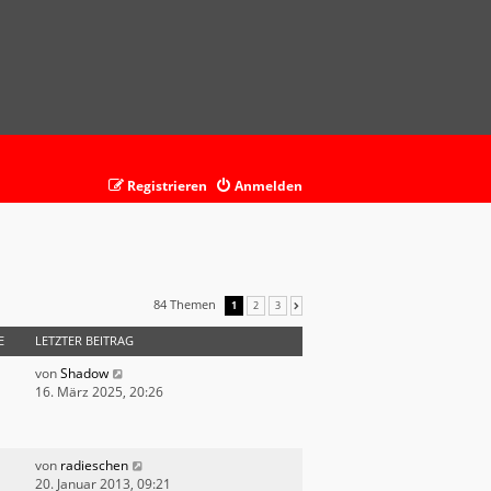
Registrieren
Anmelden
84 Themen
1
2
3
NÄCHSTE
E
LETZTER BEITRAG
von
Shadow
16. März 2025, 20:26
von
radieschen
20. Januar 2013, 09:21