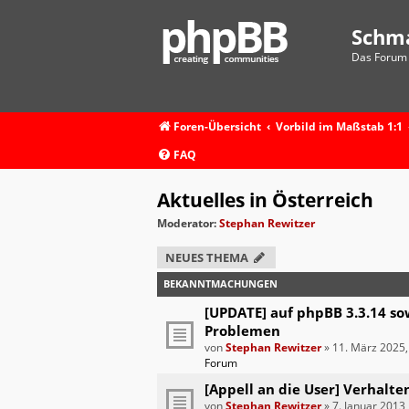
Schm
Das Forum 
Foren-Übersicht
Vorbild im Maßstab 1:1
FAQ
Aktuelles in Österreich
Moderator:
Stephan Rewitzer
NEUES THEMA
BEKANNTMACHUNGEN
[UPDATE] auf phpBB 3.3.14 so
Problemen
von
Stephan Rewitzer
»
11. März 2025,
Forum
[Appell an die User] Verhalte
von
Stephan Rewitzer
»
7. Januar 2013,