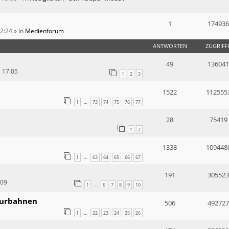
1
174936
12:24
» in
Medienforum
ANTWORTEN
ZUGRIFF
49
136041
, 17:05
1
2
3
1522
112555
1
73
74
75
76
77
…
28
75419
1
2
1338
109448
1
63
64
65
66
67
…
191
305523
:09
1
6
7
8
9
10
…
purbahnen
506
492727
1
22
23
24
25
26
…