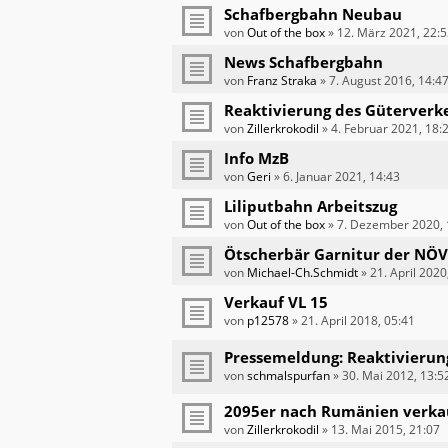
Schafbergbahn Neubau
von
Out of the box
»
12. März 2021, 22:
News Schafbergbahn
von
Franz Straka
»
7. August 2016, 14:4
Reaktivierung des Güterverk
von
Zillerkrokodil
»
4. Februar 2021, 18:
Info MzB
von
Geri
»
6. Januar 2021, 14:43
Liliputbahn Arbeitszug
von
Out of the box
»
7. Dezember 2020, 
Ötscherbär Garnitur der NÖ
von
Michael-Ch.Schmidt
»
21. April 2020
Verkauf VL 15
von
p12578
»
21. April 2018, 05:41
Pressemeldung: Reaktivieru
von
schmalspurfan
»
30. Mai 2012, 13:5
2095er nach Rumänien verkau
von
Zillerkrokodil
»
13. Mai 2015, 21:07