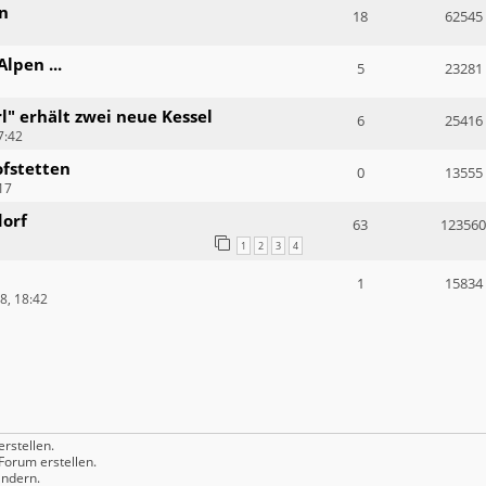
n
18
62545
lpen ...
5
23281
rl" erhält zwei neue Kessel
6
25416
7:42
fstetten
0
13555
17
dorf
63
123560
1
2
3
4
1
15834
18, 18:42
rstellen.
orum erstellen.
ndern.