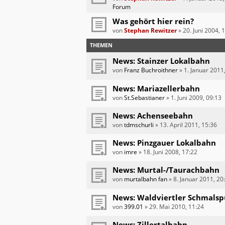
Forum
Was gehört hier rein?
von
Stephan Rewitzer
»
20. Juni 2004, 
THEMEN
News: Stainzer Lokalbahn
von
Franz Buchroithner
»
1. Januar 2011
News: Mariazellerbahn
von
St.Sebastianer
»
1. Juni 2009, 09:13
News: Achenseebahn
von
tdmschurli
»
13. April 2011, 15:36
News: Pinzgauer Lokalbahn
von
imre
»
18. Juni 2008, 17:22
News: Murtal-/Taurachbahn
von
murtalbahn fan
»
8. Januar 2011, 20
News: Waldviertler Schmals
von
399.01
»
29. Mai 2010, 11:24
News: Zillertalbahn