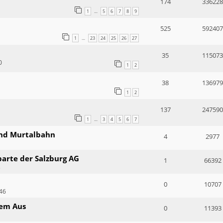
174
336228
1
5
6
7
8
9
…
525
592407
1
23
24
25
26
27
…
35
115073
0
1
2
38
136979
1
2
137
247590
1
3
4
5
6
7
…
und Murtalbahn
4
2977
arte der Salzburg AG
1
66392
5
0
10707
:46
dem Aus
0
11393