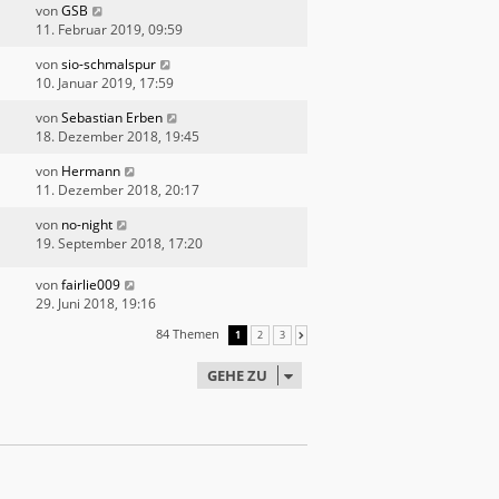
von
GSB
11. Februar 2019, 09:59
von
sio-schmalspur
10. Januar 2019, 17:59
von
Sebastian Erben
18. Dezember 2018, 19:45
von
Hermann
11. Dezember 2018, 20:17
von
no-night
19. September 2018, 17:20
von
fairlie009
29. Juni 2018, 19:16
84 Themen
1
2
3
NÄCHSTE
GEHE ZU