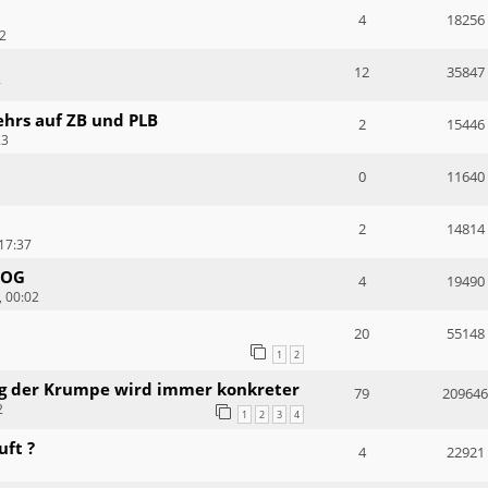
4
18256
52
12
35847
7
ehrs auf ZB und PLB
2
15446
23
0
11640
2
14814
17:37
VOG
4
19490
, 00:02
20
55148
1
2
ng der Krumpe wird immer konkreter
79
209646
2
1
2
3
4
ft ?
4
22921