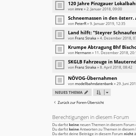
120 Jahre Pinzgauer Lokalbah
von
imre
»
2. Januar 2018, 09:00
Schneemassen in den österr. A
von
PeterR
»
9. Januar 2019, 12:35
Land hilft: "Steyrer Schnaufe
von
Franz Straka
»
4. Dezember 2018, 0
Krumpe Abtragung Bhf Bischo
von
Hermann
»
11. Dezember 2018, 20:
SKGLB Fahrzeuge in Mautern
von
Franz Straka
»
8. April 2018, 08:42
NÖVOG-Übernahmen
von
modellbahndatenbank
»
29. Juni 20
NEUES THEMA
Zurück zur Foren-Übersicht
Berechtigungen in diesem Forum
Du darfst
keine
neuen Themen in diesem Forum e
Du darfst
keine
Antworten zu Themen in diesem F
Du darfst deine Beiträge in diesem Forum
nicht
ä