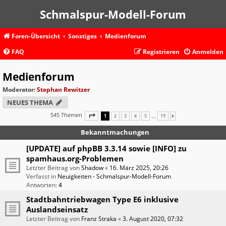
Schmalspur-Modell-Forum
Foren-Übersicht
Sonstiges
Medienforum
FAQ
Registrieren
Anmelden
Medienforum
Moderator:
Stephan Rewitzer
NEUES THEMA
545 Themen
SEITE
1
VON
19
…
1
2
3
4
5
19
NÄCHSTE
Bekanntmachungen
[UPDATE] auf phpBB 3.3.14 sowie [INFO] zu
spamhaus.org-Problemen
Letzter Beitrag von
Shadow
«
16. März 2025, 20:26
Verfasst in
Neuigkeiten - Schmalspur-Modell-Forum
Antworten:
4
Stadtbahntriebwagen Type E6 inklusive
Auslandseinsatz
Letzter Beitrag von
Franz Straka
«
3. August 2020, 07:32