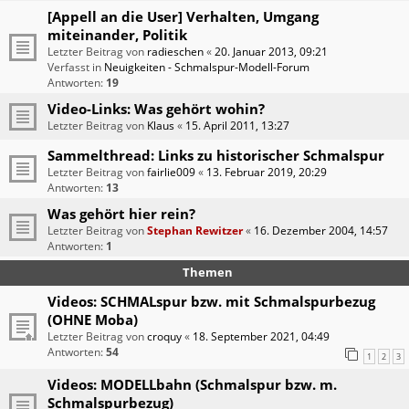
[Appell an die User] Verhalten, Umgang
miteinander, Politik
Letzter Beitrag von
radieschen
«
20. Januar 2013, 09:21
Verfasst in
Neuigkeiten - Schmalspur-Modell-Forum
Antworten:
19
Video-Links: Was gehört wohin?
Letzter Beitrag von
Klaus
«
15. April 2011, 13:27
Sammelthread: Links zu historischer Schmalspur
Letzter Beitrag von
fairlie009
«
13. Februar 2019, 20:29
Antworten:
13
Was gehört hier rein?
Letzter Beitrag von
Stephan Rewitzer
«
16. Dezember 2004, 14:57
Antworten:
1
Themen
Videos: SCHMALspur bzw. mit Schmalspurbezug
(OHNE Moba)
Letzter Beitrag von
croquy
«
18. September 2021, 04:49
Antworten:
54
1
2
3
Videos: MODELLbahn (Schmalspur bzw. m.
Schmalspurbezug)