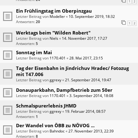
1
2
Ein Frühlingstag im Oberpinzgau
Letzter Beitrag von
Modeller
«
10. September 2019, 18:32
Antworten:
20
1
2
Werktags beim "Wilden Robert"
Letzter Beitrag von
Niels
«
14. November 2017, 17:27
Antworten:
5
Sonntag im Mai
Letzter Beitrag von
1170.401
«
28. Mai 2017, 23:15
Tag der Eisenbahn in Jindrichuv Hradec/ Fotozug
mit T47.006
Letzter Beitrag von
ggrexy
«
21. September 2014, 19:47
Donauparkbahn, Dampfbetrieb zum 50er
Letzter Beitrag von
1170.401
«
3. September 2014, 18:08
Schmalspurerlebnis JHMD
Letzter Beitrag von
ggrexy
«
19. Februar 2014, 08:57
Antworten:
1
Der Wandel von ÖBB zu NÖVOG ...
Letzter Beitrag von
Bahndoc
«
27. November 2013, 22:39
Antworten:
8