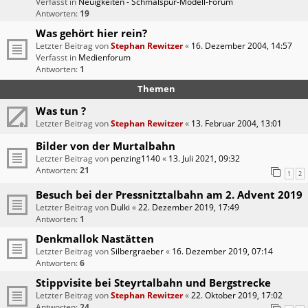
Verfasst in
Neuigkeiten - Schmalspur-Modell-Forum
Antworten:
19
Was gehört hier rein?
Letzter Beitrag von
Stephan Rewitzer
«
16. Dezember 2004, 14:57
Verfasst in
Medienforum
Antworten:
1
Themen
Was tun ?
Letzter Beitrag von
Stephan Rewitzer
«
13. Februar 2004, 13:01
Bilder von der Murtalbahn
Letzter Beitrag von
penzing1140
«
13. Juli 2021, 09:32
Antworten:
21
1
2
Besuch bei der Pressnitztalbahn am 2. Advent 2019
Letzter Beitrag von
Dulki
«
22. Dezember 2019, 17:49
Antworten:
1
Denkmallok Nastätten
Letzter Beitrag von
Silbergraeber
«
16. Dezember 2019, 07:14
Antworten:
6
Stippvisite bei Steyrtalbahn und Bergstrecke
Letzter Beitrag von
Stephan Rewitzer
«
22. Oktober 2019, 17:02
Antworten:
24