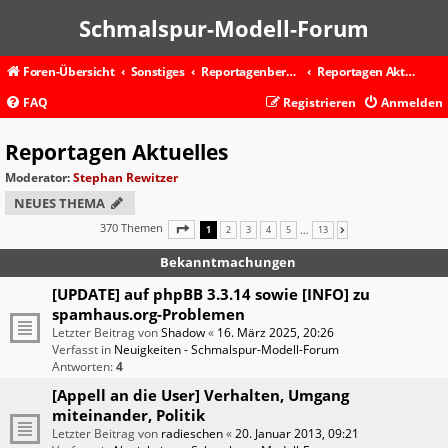
Schmalspur-Modell-Forum
Foren-Übersicht
Sonstiges
Reportagenbereich - Allgemein
Reportagen Aktuelles
FAQ
Registrieren
Anmelden
Reportagen Aktuelles
Moderator:
Stephan Rewitzer
NEUES THEMA
370 Themen
SEITE
1
VON
13
…
1
2
3
4
5
13
NÄCHSTE
Bekanntmachungen
[UPDATE] auf phpBB 3.3.14 sowie [INFO] zu
spamhaus.org-Problemen
Letzter Beitrag von
Shadow
«
16. März 2025, 20:26
Verfasst in
Neuigkeiten - Schmalspur-Modell-Forum
Antworten:
4
[Appell an die User] Verhalten, Umgang
miteinander, Politik
Letzter Beitrag von
radieschen
«
20. Januar 2013, 09:21