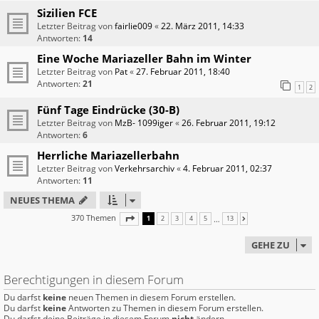
Sizilien FCE
Letzter Beitrag von
fairlie009
«
22. März 2011, 14:33
Antworten:
14
Eine Woche Mariazeller Bahn im Winter
Letzter Beitrag von
Pat
«
27. Februar 2011, 18:40
Antworten:
21
1
2
Fünf Tage Eindrücke (30-B)
Letzter Beitrag von
MzB- 1099iger
«
26. Februar 2011, 19:12
Antworten:
6
Herrliche Mariazellerbahn
Letzter Beitrag von
Verkehrsarchiv
«
4. Februar 2011, 02:37
Antworten:
11
NEUES THEMA
370 Themen
SEITE
1
VON
13
…
1
2
3
4
5
13
NÄCHSTE
GEHE ZU
Berechtigungen in diesem Forum
Du darfst
keine
neuen Themen in diesem Forum erstellen.
Du darfst
keine
Antworten zu Themen in diesem Forum erstellen.
Du darfst deine Beiträge in diesem Forum
nicht
ändern.