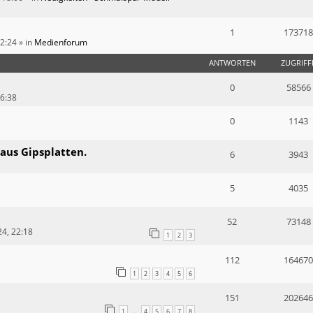
1
173718
12:24
» in
Medienforum
ANTWORTEN
ZUGRIFF
0
58566
16:38
0
1143
 aus Gipsplatten.
6
3943
5
4035
52
73148
4, 22:18
1
2
3
112
164670
1
2
3
4
5
6
151
202646
1
4
5
6
7
8
…