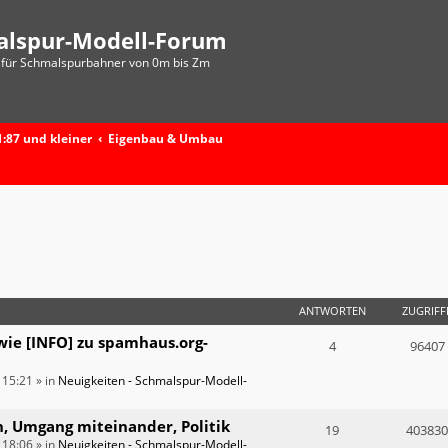
alspur-Modell-Forum
für Schmalspurbahner von 0m bis Zm
:87 und kleiner
Eigenbau & Umbau
ANTWORTEN
ZUGRIFF
wie [INFO] zu spamhaus.org-
4
96407
 15:21
» in
Neuigkeiten - Schmalspur-Modell-
n, Umgang miteinander, Politik
19
403830
 18:06
» in
Neuigkeiten - Schmalspur-Modell-