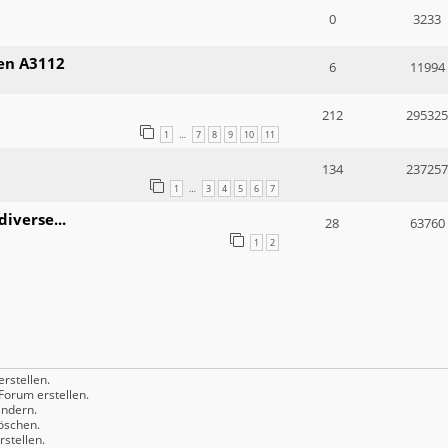
0
3233
en A3112
6
11994
212
295325
1
7
8
9
10
11
…
134
237257
1
3
4
5
6
7
…
iverse...
28
63760
1
2
rstellen.
orum erstellen.
ndern.
öschen.
stellen.