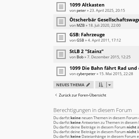
1099 Altkasten
von
peter
»
23. April 2025, 20:15
Ötscherbär Gesellschaftswag
von
MZB
»
18. Juli 2020, 22:00
GSB: Fahrzeuge
von
GSB
»
4. April 2011, 17:12
StLB 2 "Stainz"
von
Bob
»
7. Dezember 2015, 12:25
1099 Die Bahn fährt Rad und d
von
cyberpeter
»
15. Mai 2015, 22:28
NEUES THEMA
Zurück zur Foren-Übersicht
Berechtigungen in diesem Forum
Du darfst
keine
neuen Themen in diesem Forum e
Du darfst
keine
Antworten zu Themen in diesem F
Du darfst deine Beiträge in diesem Forum
nicht
ä
Du darfst deine Beiträge in diesem Forum
nicht
l
Du darfst
keine
Dateianhänge in diesem Forum er