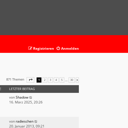
Registrieren
Anmelden
871 Themen
SEITE
1
VON
30
…
1
2
3
4
5
30
NÄCHSTE
E
LETZTER BEITRAG
von
Shadow
16. März 2025, 20:26
von
radieschen
20. Januar 2013, 09:21