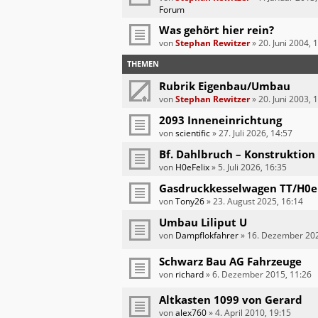
Forum
Was gehört hier rein?
von
Stephan Rewitzer
»
20. Juni 2004, 
THEMEN
Rubrik Eigenbau/Umbau
von
Stephan Rewitzer
»
20. Juni 2003, 
2093 Inneneinrichtung
von
scientific
»
27. Juli 2026, 14:57
Bf. Dahlbruch – Konstruktion
von
H0eFelix
»
5. Juli 2026, 16:35
Gasdruckkesselwagen TT/H0e
von
Tony26
»
23. August 2025, 16:14
Umbau Liliput U
von
Dampflokfahrer
»
16. Dezember 202
Schwarz Bau AG Fahrzeuge
von
richard
»
6. Dezember 2015, 11:26
Altkasten 1099 von Gerard
von
alex760
»
4. April 2010, 19:15