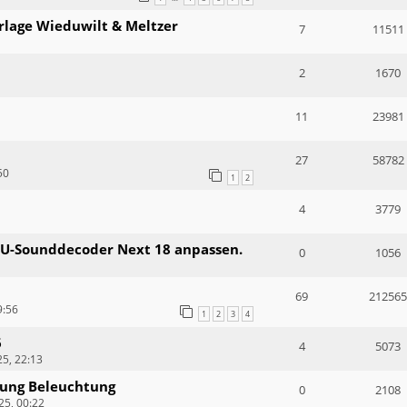
rlage Wieduwilt & Meltzer
7
11511
2
1670
11
23981
27
58782
50
1
2
4
3779
ESU-Sounddecoder Next 18 anpassen.
0
1056
69
212565
9:56
1
2
3
4
6
4
5073
5, 22:13
erung Beleuchtung
0
2108
5, 00:22