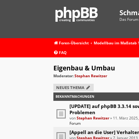
Schm
Das Forum 
Foren-Übersicht
Modellbau im Maßstab 1
FAQ
Eigenbau & Umbau
Moderator:
Stephan Rewitzer
NEUES THEMA
BEKANNTMACHUNGEN
[UPDATE] auf phpBB 3.3.14 so
Problemen
von
Stephan Rewitzer
»
11. März 2025,
Forum
[Appell an die User] Verhalte
von
Stephan Rewitzer
»
7. Januar 2013,