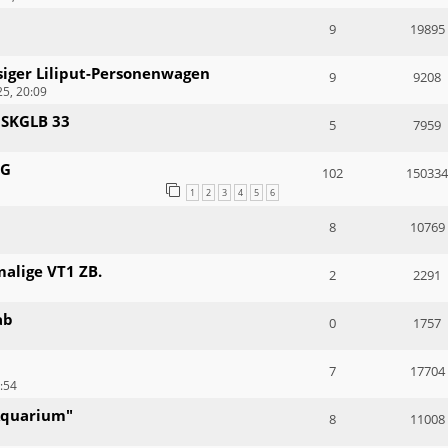
9
19895
iger Liliput-Personenwagen
9
9208
5, 20:09
 SKGLB 33
5
7959
EG
102
150334
1
2
3
4
5
6
8
10769
alige VT1 ZB.
2
2291
ab
0
1757
7
17704
:54
Aquarium"
8
11008