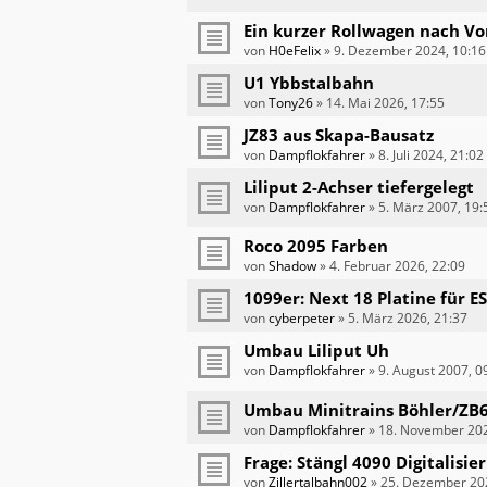
Ein kurzer Rollwagen nach Vo
von
H0eFelix
»
9. Dezember 2024, 10:16
U1 Ybbstalbahn
von
Tony26
»
14. Mai 2026, 17:55
JZ83 aus Skapa-Bausatz
von
Dampflokfahrer
»
8. Juli 2024, 21:02
Liliput 2-Achser tiefergelegt
von
Dampflokfahrer
»
5. März 2007, 19:
Roco 2095 Farben
von
Shadow
»
4. Februar 2026, 22:09
1099er: Next 18 Platine für 
von
cyberpeter
»
5. März 2026, 21:37
Umbau Liliput Uh
von
Dampflokfahrer
»
9. August 2007, 0
Umbau Minitrains Böhler/ZB
von
Dampflokfahrer
»
18. November 202
Frage: Stängl 4090 Digitalisi
von
Zillertalbahn002
»
25. Dezember 202