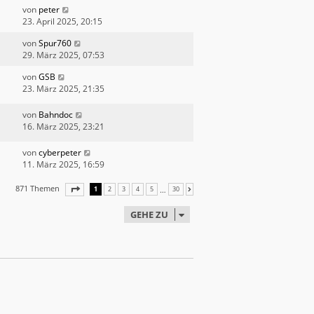
von
peter
23. April 2025, 20:15
von
Spur760
29. März 2025, 07:53
von
GSB
23. März 2025, 21:35
von
Bahndoc
16. März 2025, 23:21
von
cyberpeter
11. März 2025, 16:59
871 Themen
SEITE
1
VON
30
…
1
2
3
4
5
30
NÄCHSTE
GEHE ZU