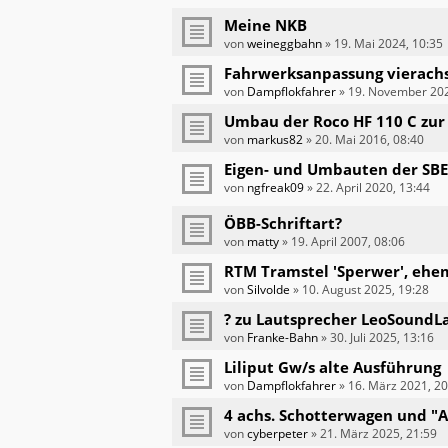
Meine NKB
von
weineggbahn
»
19. Mai 2024, 10:35
Fahrwerksanpassung vierachs
von
Dampflokfahrer
»
19. November 202
Umbau der Roco HF 110 C zur
von
markus82
»
20. Mai 2016, 08:40
Eigen- und Umbauten der SB
von
ngfreak09
»
22. April 2020, 13:44
ÖBB-Schriftart?
von
matty
»
19. April 2007, 08:06
RTM Tramstel 'Sperwer', ehem
von
Silvolde
»
10. August 2025, 19:28
? zu Lautsprecher LeoSoundL
von
Franke-Bahn
»
30. Juli 2025, 13:16
Liliput Gw/s alte Ausführung
von
Dampflokfahrer
»
16. März 2021, 20
4 achs. Schotterwagen und "
von
cyberpeter
»
21. März 2025, 21:59