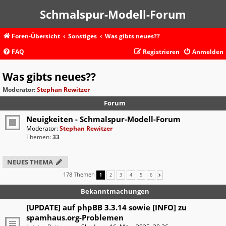
Schmalspur-Modell-Forum
Foren-Übersicht
Sonstiges
Was gibts neues??
FAQ
Registrieren
Anmelden
Was gibts neues??
Moderator:
Stephan Rewitzer
Forum
Neuigkeiten - Schmalspur-Modell-Forum
Moderator:
Stephan Rewitzer
Themen:
33
NEUES THEMA
178 Themen
1
2
3
4
5
6
NÄCHSTE
Bekanntmachungen
[UPDATE] auf phpBB 3.3.14 sowie [INFO] zu
spamhaus.org-Problemen