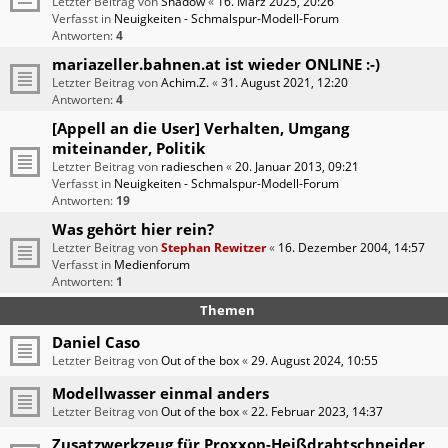
Letzter Beitrag von
Shadow
«
16. März 2025, 20:26
Verfasst in
Neuigkeiten - Schmalspur-Modell-Forum
Antworten:
4
mariazeller.bahnen.at ist wieder ONLINE :-)
Letzter Beitrag von
Achim.Z.
«
31. August 2021, 12:20
Antworten:
4
[Appell an die User] Verhalten, Umgang
miteinander, Politik
Letzter Beitrag von
radieschen
«
20. Januar 2013, 09:21
Verfasst in
Neuigkeiten - Schmalspur-Modell-Forum
Antworten:
19
Was gehört hier rein?
Letzter Beitrag von
Stephan Rewitzer
«
16. Dezember 2004, 14:57
Verfasst in
Medienforum
Antworten:
1
Themen
Daniel Caso
Letzter Beitrag von
Out of the box
«
29. August 2024, 10:55
Modellwasser einmal anders
Letzter Beitrag von
Out of the box
«
22. Februar 2023, 14:37
Zusatzwerkzeug für Proxxon-Heißdrahtschneider