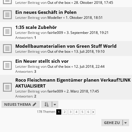
Letzter Beitrag von
Out of the box
«
28. Oktober 2018, 17:45
Ein neues Geschäft in Polen
Letzter Beitrag von
Modeller
«
1. Oktober 2018, 18:51
1:35 scale Zubehör
Letzter Beitrag von
fairlie009
«
3. September 2018, 19:21
Antworten:
1
Modellbaumaterialien von Green Stuff World
Letzter Beitrag von
Out of the box
«
13. Juli 2018, 19:10
Ein Neuer stellt sich vor
Letzter Beitrag von
Out of the box
«
12. Juli 2018, 22:44
Antworten:
3
Roco Fleischmann Eigentümer planen Verkauf?LINK
AKTUALISIERT
Letzter Beitrag von
fairlie009
«
2. März 2018, 17:45
Antworten:
2
NEUES THEMA
178 Themen
1
2
3
4
5
6
NÄCHSTE
GEHE ZU