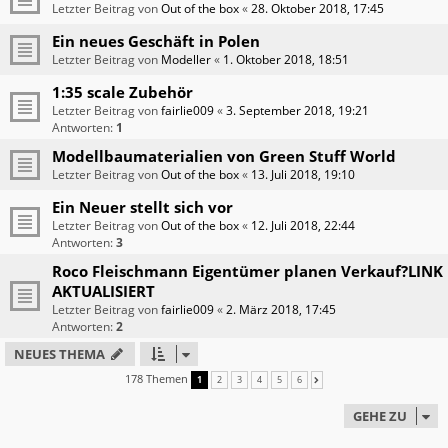
Letzter Beitrag von
Out of the box
«
28. Oktober 2018, 17:45
Ein neues Geschäft in Polen
Letzter Beitrag von
Modeller
«
1. Oktober 2018, 18:51
1:35 scale Zubehör
Letzter Beitrag von
fairlie009
«
3. September 2018, 19:21
Antworten:
1
Modellbaumaterialien von Green Stuff World
Letzter Beitrag von
Out of the box
«
13. Juli 2018, 19:10
Ein Neuer stellt sich vor
Letzter Beitrag von
Out of the box
«
12. Juli 2018, 22:44
Antworten:
3
Roco Fleischmann Eigentümer planen Verkauf?LINK
AKTUALISIERT
Letzter Beitrag von
fairlie009
«
2. März 2018, 17:45
Antworten:
2
NEUES THEMA
178 Themen
1
2
3
4
5
6
NÄCHSTE
GEHE ZU