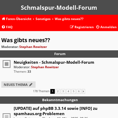
Schmalspur-Modell-Forum
Foren-Übersicht
Sonstiges
Was gibts neues??
FAQ
Registrieren
Anmelden
Was gibts neues??
Moderator:
Stephan Rewitzer
Forum
Neuigkeiten - Schmalspur-Modell-Forum
Moderator:
Stephan Rewitzer
Themen:
33
NEUES THEMA
178 Themen
1
2
3
4
5
6
NÄCHSTE
Bekanntmachungen
[UPDATE] auf phpBB 3.3.14 sowie [INFO] zu
spamhaus.org-Problemen