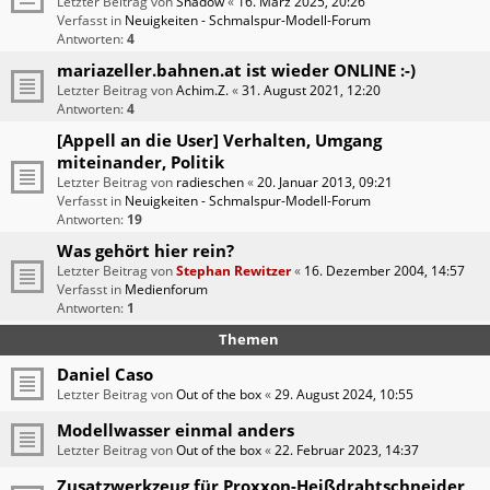
Letzter Beitrag von
Shadow
«
16. März 2025, 20:26
Verfasst in
Neuigkeiten - Schmalspur-Modell-Forum
Antworten:
4
mariazeller.bahnen.at ist wieder ONLINE :-)
Letzter Beitrag von
Achim.Z.
«
31. August 2021, 12:20
Antworten:
4
[Appell an die User] Verhalten, Umgang
miteinander, Politik
Letzter Beitrag von
radieschen
«
20. Januar 2013, 09:21
Verfasst in
Neuigkeiten - Schmalspur-Modell-Forum
Antworten:
19
Was gehört hier rein?
Letzter Beitrag von
Stephan Rewitzer
«
16. Dezember 2004, 14:57
Verfasst in
Medienforum
Antworten:
1
Themen
Daniel Caso
Letzter Beitrag von
Out of the box
«
29. August 2024, 10:55
Modellwasser einmal anders
Letzter Beitrag von
Out of the box
«
22. Februar 2023, 14:37
Zusatzwerkzeug für Proxxon-Heißdrahtschneider