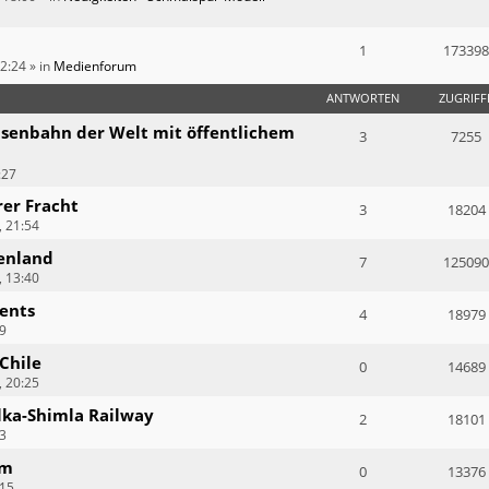
1
173398
12:24
» in
Medienforum
ANTWORTEN
ZUGRIFF
isenbahn der Welt mit öffentlichem
3
7255
:27
er Fracht
3
18204
 21:54
enland
7
125090
 13:40
ents
4
18979
59
Chile
0
14689
 20:25
lka-Shimla Railway
2
18101
23
am
0
13376
:15