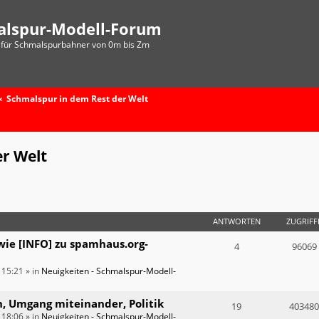
alspur-Modell-Forum
für Schmalspurbahner von 0m bis Zm
Schmalspur in dem Rest der Welt
r Welt
ANTWORTEN
ZUGRIFF
wie [INFO] zu spamhaus.org-
4
96069
 15:21
» in
Neuigkeiten - Schmalspur-Modell-
n, Umgang miteinander, Politik
19
403480
 18:06
» in
Neuigkeiten - Schmalspur-Modell-