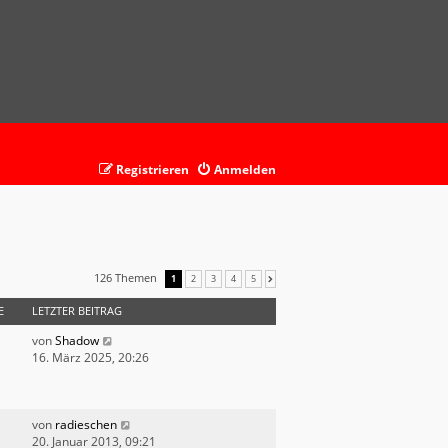
Registrieren
Anmelden
126 Themen
1
2
3
4
5
NÄCHSTE
E
LETZTER BEITRAG
von
Shadow
16. März 2025, 20:26
von
radieschen
20. Januar 2013, 09:21