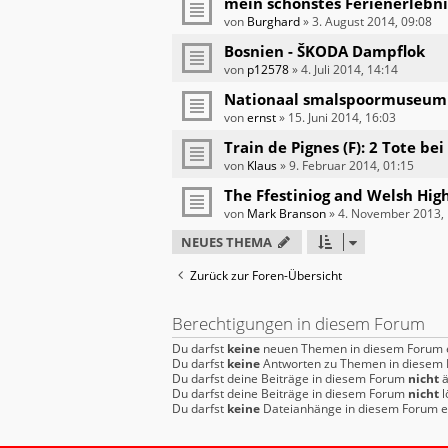
mein schönstes Ferienerlebni
von
Burghard
»
3. August 2014, 09:08
Bosnien - ŠKODA Dampflok
von
p12578
»
4. Juli 2014, 14:14
Nationaal smalspoormuseum
von
ernst
»
15. Juni 2014, 16:03
Train de Pignes (F): 2 Tote be
von
Klaus
»
9. Februar 2014, 01:15
The Ffestiniog and Welsh Hig
von
Mark Branson
»
4. November 2013, 
NEUES THEMA
Zurück zur Foren-Übersicht
Berechtigungen in diesem Forum
Du darfst
keine
neuen Themen in diesem Forum e
Du darfst
keine
Antworten zu Themen in diesem F
Du darfst deine Beiträge in diesem Forum
nicht
ä
Du darfst deine Beiträge in diesem Forum
nicht
l
Du darfst
keine
Dateianhänge in diesem Forum er