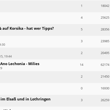
1
18042
4
25625
& auf Korsika - hat wer Tipps?
5
28356
3
23985
9:30
2
20495
15, 19:44
 Ano Lechonia - Milies
14
62174
29
2
21450
0
16930
im Elsaß und in Lothringen
3
26259