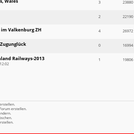
s, Wales
3
23880
2
22190
 im Valkenburg ZH
4
26972
i Zugunglück
0
16994
hland Railways-2013
1
19806
12:02
rstellen.
orum erstellen.
ndern.
öschen.
stellen.