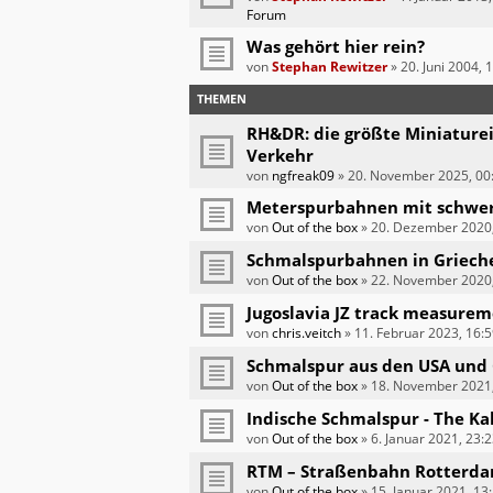
Forum
Was gehört hier rein?
von
Stephan Rewitzer
»
20. Juni 2004, 
THEMEN
RH&DR: die größte Miniature
Verkehr
von
ngfreak09
»
20. November 2025, 00
Meterspurbahnen mit schwer
von
Out of the box
»
20. Dezember 2020,
Schmalspurbahnen in Griech
von
Out of the box
»
22. November 2020,
Jugoslavia JZ track measurem
von
chris.veitch
»
11. Februar 2023, 16:
Schmalspur aus den USA und 
von
Out of the box
»
18. November 2021,
Indische Schmalspur - The Ka
von
Out of the box
»
6. Januar 2021, 23:
RTM – Straßenbahn Rotterd
von
Out of the box
»
15. Januar 2021, 13