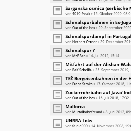
Šarganska osmica (serbisch
von
4010-freak
»
15. Oktober 2020, 08:0
Schmalspurbahnen in Ex-Jugo
von
Out of the box
»
20. September 2020
Schmalspurdampf in Portuga
von
Herbert Ortner
»
29. Dezember 2019
Schmalspur ?
von
MzBFan
»
14. Juli 2012, 15:14
Mitfahrt auf der Alishan-Wa
von
Ralf Schellh.
»
25. September 2019, 
TEŽ Bergeisenbahnen in der 
von
Franz Straka
»
17. Oktober 2018, 11
Zuckerrohrbahn auf Java/ In
von
Out of the box
»
16. Juli 2018, 17:32
Mallorca
von
Murtalbahnfreund
»
8. Juni 2012, 09
UNRRA-Loks
von
fairlie009
»
14. November 2008, 19: