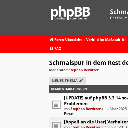
Schm
Das Forum 
Foren-Übersicht
Vorbild im Maßstab 1:1
FAQ
Schmalspur in dem Rest de
Moderator:
Stephan Rewitzer
NEUES THEMA
BEKANNTMACHUNGEN
[UPDATE] auf phpBB 3.3.14 so
Problemen
von
Stephan Rewitzer
»
11. März 2025,
Forum
[Appell an die User] Verhalte
von
Stephan Rewitzer
»
7. Januar 2013,