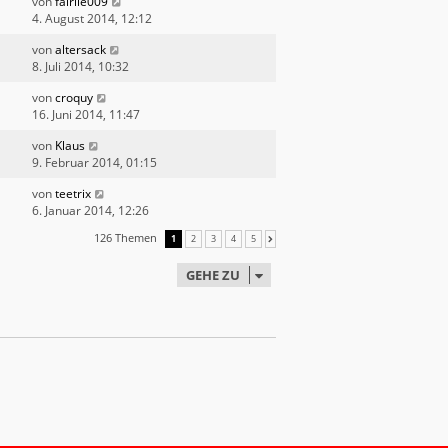
von
fairlie009
4. August 2014, 12:12
von
altersack
8. Juli 2014, 10:32
von
croquy
16. Juni 2014, 11:47
von
Klaus
9. Februar 2014, 01:15
von
teetrix
6. Januar 2014, 12:26
126 Themen
1
2
3
4
5
NÄCHSTE
GEHE ZU