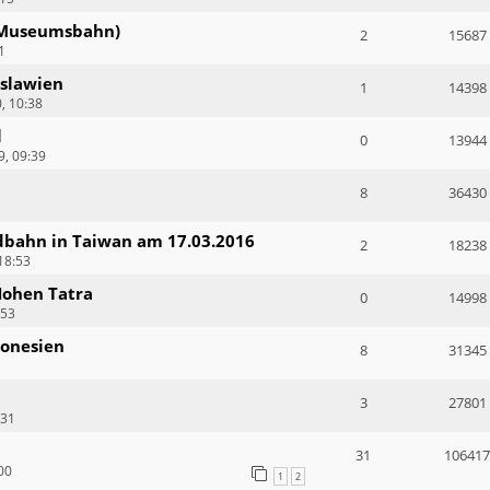
e Museumsbahn)
2
15687
1
slawien
1
14398
, 10:38
l
0
13944
, 09:39
8
36430
ldbahn in Taiwan am 17.03.2016
2
18238
18:53
Hohen Tatra
0
14998
:53
donesien
8
31345
3
27801
:31
31
106417
00
1
2