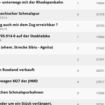
 - unterwegs mit der Rhodopenbahn
1
16604
chechischer Schmalspur
6
31578
19:14
g auch mit dem Zug erreichbar ?
1
20703
20:10
705.914-0 auf der Osoblažska
1
19066
36
(ehem. Strecke Sibiu - Agnita)
2
21642
2
21341
h Russland verkauft
4
28251
ebwagen M27 der JHMD
4
27617
ischen Schmalspurbahnen
0
15568
der um ein Stück verlängert.
4
30791