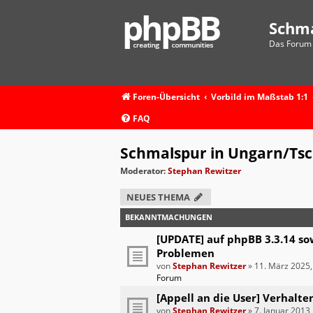
Schm
Das Forum 
Foren-Übersicht
Vorbild im Maßstab 1:1
FAQ
Schmalspur in Ungarn/Ts
Moderator:
Stephan Rewitzer
NEUES THEMA
BEKANNTMACHUNGEN
[UPDATE] auf phpBB 3.3.14 so
Problemen
von
Stephan Rewitzer
»
11. März 2025,
Forum
[Appell an die User] Verhalte
von
Stephan Rewitzer
»
7. Januar 2013,