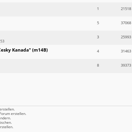
1
21518
5
37068
3
25993
:53
Cesky Kanada" (m14B)
4
31463
8
39373
rstellen.
orum erstellen.
ndern.
öschen.
stellen.