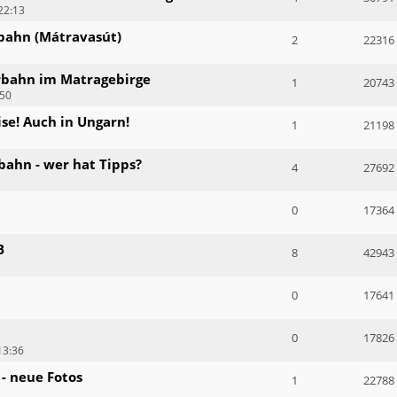
22:13
bahn (Mátravasút)
2
22316
rbahn im Matragebirge
1
20743
:50
ise! Auch in Ungarn!
1
21198
bahn - wer hat Tipps?
4
27692
0
17364
B
8
42943
0
17641
0
17826
13:36
- neue Fotos
1
22788