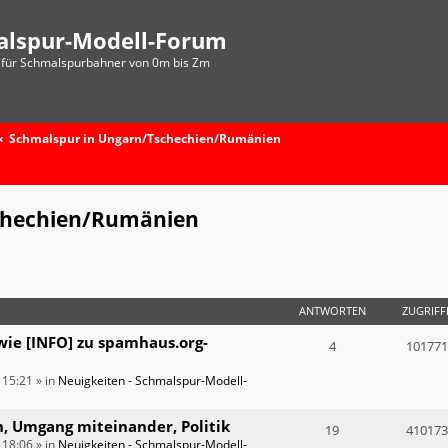
alspur-Modell-Forum
für Schmalspurbahner von 0m bis Zm
Schmalspur in Ungarn/Tschechien/Rumänien
chechien/Rumänien
ANTWORTEN
ZUGRIFF
wie [INFO] zu spamhaus.org-
4
101771
 15:21
» in
Neuigkeiten - Schmalspur-Modell-
n, Umgang miteinander, Politik
19
410173
 18:06
» in
Neuigkeiten - Schmalspur-Modell-