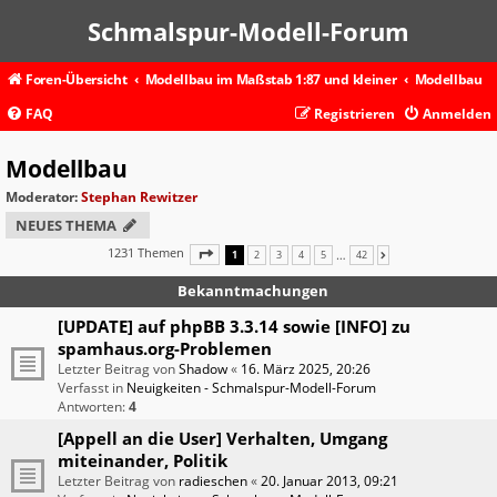
Schmalspur-Modell-Forum
Foren-Übersicht
Modellbau im Maßstab 1:87 und kleiner
Modellbau
FAQ
Registrieren
Anmelden
Modellbau
Moderator:
Stephan Rewitzer
NEUES THEMA
1231 Themen
SEITE
1
VON
42
…
1
2
3
4
5
42
NÄCHSTE
Bekanntmachungen
[UPDATE] auf phpBB 3.3.14 sowie [INFO] zu
spamhaus.org-Problemen
Letzter Beitrag von
Shadow
«
16. März 2025, 20:26
Verfasst in
Neuigkeiten - Schmalspur-Modell-Forum
Antworten:
4
[Appell an die User] Verhalten, Umgang
miteinander, Politik
Letzter Beitrag von
radieschen
«
20. Januar 2013, 09:21