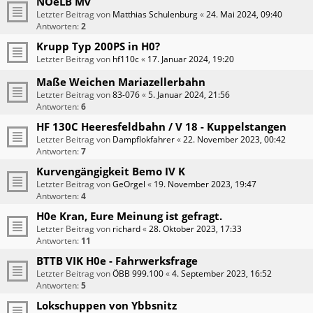
NOeLB Mv
Letzter Beitrag von
Matthias Schulenburg
«
24. Mai 2024, 09:40
Antworten:
2
Krupp Typ 200PS in H0?
Letzter Beitrag von
hf110c
«
17. Januar 2024, 19:20
Maße Weichen Mariazellerbahn
Letzter Beitrag von
83-076
«
5. Januar 2024, 21:56
Antworten:
6
HF 130C Heeresfeldbahn / V 18 - Kuppelstangen
Letzter Beitrag von
Dampflokfahrer
«
22. November 2023, 00:42
Antworten:
7
Kurvengängigkeit Bemo IV K
Letzter Beitrag von
GeOrgel
«
19. November 2023, 19:47
Antworten:
4
H0e Kran, Eure Meinung ist gefragt.
Letzter Beitrag von
richard
«
28. Oktober 2023, 17:33
Antworten:
11
BTTB VIK H0e - Fahrwerksfrage
Letzter Beitrag von
ÖBB 999.100
«
4. September 2023, 16:52
Antworten:
5
Lokschuppen von Ybbsnitz