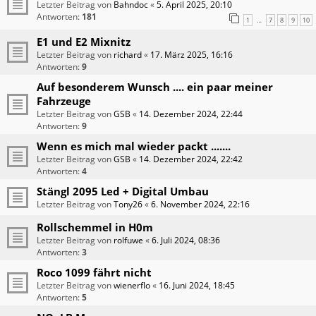
Letzter Beitrag von
Bahndoc
«
5. April 2025, 20:10
Antworten:
181
1
7
8
9
10
…
E1 und E2 Mixnitz
Letzter Beitrag von
richard
«
17. März 2025, 16:16
Antworten:
9
Auf besonderem Wunsch .... ein paar meiner
Fahrzeuge
Letzter Beitrag von
GSB
«
14. Dezember 2024, 22:44
Antworten:
9
Wenn es mich mal wieder packt .......
Letzter Beitrag von
GSB
«
14. Dezember 2024, 22:42
Antworten:
4
Stängl 2095 Led + Digital Umbau
Letzter Beitrag von
Tony26
«
6. November 2024, 22:16
Rollschemmel in H0m
Letzter Beitrag von
rolfuwe
«
6. Juli 2024, 08:36
Antworten:
3
Roco 1099 fährt nicht
Letzter Beitrag von
wienerflo
«
16. Juni 2024, 18:45
Antworten:
5