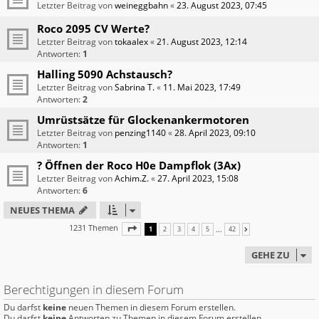
Letzter Beitrag von
weineggbahn
«
23. August 2023, 07:45
Roco 2095 CV Werte?
Letzter Beitrag von
tokaalex
«
21. August 2023, 12:14
Antworten:
1
Halling 5090 Achstausch?
Letzter Beitrag von
Sabrina T.
«
11. Mai 2023, 17:49
Antworten:
2
Umrüstsätze für Glockenankermotoren
Letzter Beitrag von
penzing1140
«
28. April 2023, 09:10
Antworten:
1
? Öffnen der Roco H0e Dampflok (3Ax)
Letzter Beitrag von
Achim.Z.
«
27. April 2023, 15:08
Antworten:
6
NEUES THEMA
1231 Themen
SEITE
1
VON
42
…
1
2
3
4
5
42
NÄCHSTE
GEHE ZU
Berechtigungen in diesem Forum
Du darfst
keine
neuen Themen in diesem Forum erstellen.
Du darfst
keine
Antworten zu Themen in diesem Forum erstellen.