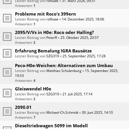
Letzter Beitrag von
rolfuwe
«
31. März 2026, 09:31
Antworten:
1
Probleme mit Roco's 399ern
Letzter Beitrag von
rolfuwe
«
14. Dezember 2025, 18:06
Antworten:
1
2095/V/Vs in H0e: Roco oder Halling?
Letzter Beitrag von
PeterR
«
25. Oktober 2025, 20:57
Antworten:
2
Erfahrung Bemalung IGRA Bausätze
Letzter Beitrag von
SZG319
«
25. September 2025, 17:28
Peco-H0e-Weichen: Alternativen zum Umbau
Letzter Beitrag von
Matthias Schulenburg
«
15. September 2025,
19:53
Antworten:
4
Gleiswendel H0e
Letzter Beitrag von
SZG319
«
21. Juli 2025, 17:14
Antworten:
2
2090.01
Letzter Beitrag von
Michael-Ch.Schmidt
«
30. Juni 2025, 14:10
Antworten:
7
Dieseltriebwagen 5099 im Modell