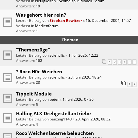
Verfasst in
Neuigkeiten - Schmalspur-Modell-Forum
Antworten:
19
Was gehört hier rein?
Letzter Beitrag von
Stephan Rewitzer
«
16. Dezember 2004, 14:57
Verfasst in
Medienforum
Antworten:
1
Themen
"Themenzüge"
Letzter Beitrag von
scientific
«
1. Juli 2026, 12:22
Antworten:
102
1
2
3
4
5
6
? Roco H0e Weichen
Letzter Beitrag von
scientific
«
23. Juni 2026, 18:24
Antworten:
23
1
2
Tippelt Module
Letzter Beitrag von
peter
«
1. Juni 2026, 07:36
Antworten:
5
Halling ALX-Drehgestellantriebe
Letzter Beitrag von
penzing1140
«
20. April 2026, 08:32
Antworten:
4
Roco Weichenlaterne beleuchten