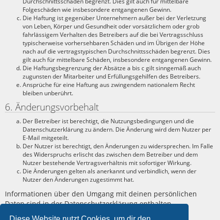
Durchschnittsschäden begrenzt. Dies gilt auch für mittelbare
Folgeschäden wie insbesondere entgangenen Gewinn.
Die Haftung ist gegenüber Unternehmern außer bei der Verletzung
von Leben, Körper und Gesundheit oder vorsätzlichem oder grob
fahrlässigem Verhalten des Betreibers auf die bei Vertragsschluss
typischerweise vorhersehbaren Schäden und im Übrigen der Höhe
nach auf die vertragstypischen Durchschnittsschäden begrenzt. Dies
gilt auch für mittelbare Schäden, insbesondere entgangenen Gewinn.
Die Haftungsbegrenzung der Absätze a bis c gilt sinngemäß auch
zugunsten der Mitarbeiter und Erfüllungsgehilfen des Betreibers.
Ansprüche für eine Haftung aus zwingendem nationalem Recht
bleiben unberührt.
6. Änderungsvorbehalt
Der Betreiber ist berechtigt, die Nutzungsbedingungen und die
Datenschutzerklärung zu ändern. Die Änderung wird dem Nutzer per
E-Mail mitgeteilt.
Der Nutzer ist berechtigt, den Änderungen zu widersprechen. Im Falle
des Widerspruchs erlischt das zwischen dem Betreiber und dem
Nutzer bestehende Vertragsverhältnis mit sofortiger Wirkung.
Die Änderungen gelten als anerkannt und verbindlich, wenn der
Nutzer den Änderungen zugestimmt hat.
Informationen über den Umgang mit deinen persönlichen
Daten sind in der Datenschutzerklärung enthalten.
Diese Website nutzt Cookies, um dir den