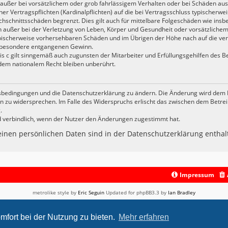
außer bei vorsätzlichem oder grob fahrlässigem Verhalten oder bei Schäden aus
er Vertragspflichten (Kardinalpflichten) auf die bei Vertragsschluss typischer
chschnittsschäden begrenzt. Dies gilt auch für mittelbare Folgeschäden wie in
außer bei der Verletzung von Leben, Körper und Gesundheit oder vorsätzlichem
typischerweise vorhersehbaren Schäden und im Übrigen der Höhe nach auf die ve
insbesondere entgangenen Gewinn.
 c gilt sinngemäß auch zugunsten der Mitarbeiter und Erfüllungsgehilfen des Be
dem nationalem Recht bleiben unberührt.
gsbedingungen und die Datenschutzerklärung zu ändern. Die Änderung wird dem Nu
en zu widersprechen. Im Falle des Widerspruchs erlischt das zwischen dem Betr
.
d verbindlich, wenn der Nutzer den Änderungen zugestimmt hat.
nen persönlichen Daten sind in der Datenschutzerklärung enthal
Impressum
metrolike style by
Eric Seguin
Updated for phpBB3.3 by
Ian Bradley
Powered by
phpBB
® Forum Software © phpBB Limited
Deutsche Übersetzung durch
phpBB.de
mfort bei der Nutzung zu bieten.
Mehr erfahren
Datenschutz
|
Nutzungsbedingungen