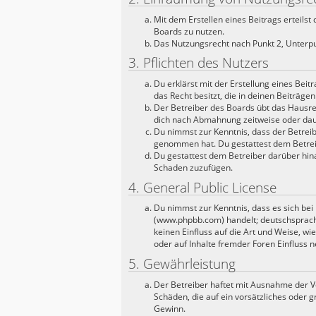
Mit dem Erstellen eines Beitrags erteils
Boards zu nutzen.
Das Nutzungsrecht nach Punkt 2, Unterpu
3. Pflichten des Nutzers
Du erklärst mit der Erstellung eines Beit
das Recht besitzt, die in deinen Beiträg
Der Betreiber des Boards übt das Hausre
dich nach Abmahnung zeitweise oder daue
Du nimmst zur Kenntnis, dass der Betreibe
genommen hat. Du gestattest dem Betreib
Du gestattest dem Betreiber darüber hina
Schaden zuzufügen.
4. General Public License
Du nimmst zur Kenntnis, dass es sich bei
(www.phpbb.com) handelt; deutschsprach
keinen Einfluss auf die Art und Weise, 
oder auf Inhalte fremder Foren Einfluss 
5. Gewährleistung
Der Betreiber haftet mit Ausnahme der Ve
Schäden, die auf ein vorsätzliches oder 
Gewinn.