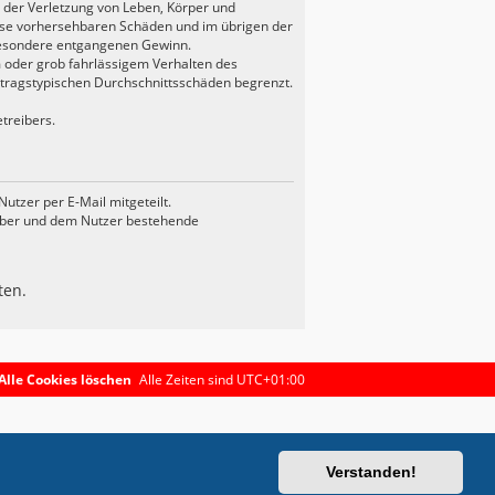
 der Verletzung von Leben, Körper und
weise vorhersehbaren Schäden und im übrigen der
sbesondere entgangenen Gewinn.
 oder grob fahrlässigem Verhalten des
rtragstypischen Durchschnittsschäden begrenzt.
treibers.
tzer per E-Mail mitgeteilt.
eiber und dem Nutzer bestehende
ten.
Alle Cookies löschen
Alle Zeiten sind
UTC+01:00
Verstanden!