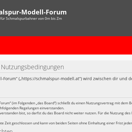
alspur-Modell-Forum
für Schmalspurbahner von 0m bis Zm
- Nutzungsbedingungen
-Forum“ („https://schmalspur-modell.at“) wird zwischen dir und d
Forum“ (im Folgenden „das Board“) schließt du einen Nutzungsvertrag mit dem B
achfolgenden Regelungen einverstanden.
rstanden bist, so darfst du das Board nicht weiter nutzen. Für die Nutzung des B
 Zeit geschlossen und kann von beiden Seiten ohne Einhaltung einer Frist jede
chten