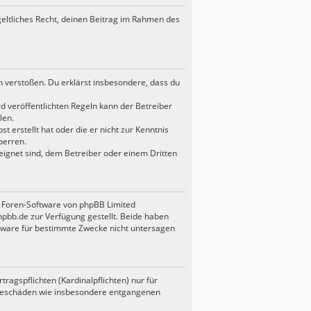
geltliches Recht, deinen Beitrag im Rahmen des
en verstoßen. Du erklärst insbesondere, dass du
 veröffentlichten Regeln kann der Betreiber
len.
t erstellt hat oder die er nicht zur Kenntnis
perren.
eignet sind, dem Betreiber oder einem Dritten
en Foren-Software von phpBB Limited
bb.de zur Verfügung gestellt. Beide haben
ftware für bestimmte Zwecke nicht untersagen
agspflichten (Kardinalpflichten) nur für
Folgeschäden wie insbesondere entgangenen