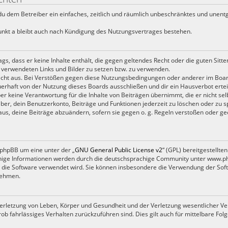
t du dem Betreiber ein einfaches, zeitlich und räumlich unbeschränktes und unent
nkt a bleibt auch nach Kündigung des Nutzungsvertrages bestehen.
rags, dass er keine Inhalte enthält, die gegen geltendes Recht oder die guten Sitt
en verwendeten Links und Bilder zu setzen bzw. zu verwenden.
cht aus. Bei Verstößen gegen diese Nutzungsbedingungen oder anderer im Board
rhaft von der Nutzung dieses Boards ausschließen und dir ein Hausverbot ertei
r keine Verantwortung für die Inhalte von Beiträgen übernimmt, die er nicht selbs
er, dein Benutzerkonto, Beiträge und Funktionen jederzeit zu löschen oder zu s
us, deine Beiträge abzuändern, sofern sie gegen o. g. Regeln verstoßen oder ge
 phpBB um eine unter der „
GNU General Public License v2
“ (GPL) bereitgestellt
ige Informationen werden durch die deutschsprachige Community unter www.php
wie die Software verwendet wird. Sie können insbesondere die Verwendung der So
nehmen.
rletzung von Leben, Körper und Gesundheit und der Verletzung wesentlicher Vertr
grob fahrlässiges Verhalten zurückzuführen sind. Dies gilt auch für mittelbare 