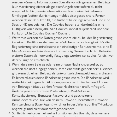
werden können), Informationen über die von dir gelesenen Beiträge
(zur Markierung dieser als gelesen/ungelesen; sofern du nicht
angemeldet bist) sowie Informationen über deine Teilnahme an
Umfragen (sofern du nicht angemeldet bist) gespeichert. Ferner
werden deine Benutzer-ID, ein Authentifizierungsschlüssel und eine
Session-ID gespeichert. Die Cookies haben standardmäßig eine
Gültigkeit von einem Jahr. Alle Cookies kannst du jederzeit über die
Funktion „Alle Cookies löschen“ löschen.
Weiterhin werden die Daten gespeichert, die du bei der Registrierung,
in deinem Profil oder deinem persönlichem Bereich angibst. Für die
Registrierung sind mindestens ein eindeutiger Benutzername, eine E-
Mail-Adresse und ein Passwort notwendig. Wenn durch den Betreiber
weitere Daten als notwendig festgelegt wurden, so ist dies für dich vor
deren Eingabe ersichtlich.
Wenn du einen Beitrag oder eine private Nachricht erstellst, so
werden die dort eingegebenen Daten ebenfalls gespeichert. Gleiches
gilt, wenn du einen Beitrag als Entwurf zwischenspeicherst. In diesen
Fällen wird auch deine IP-Adresse gespeichert. Die IP-Adresse wird
weiterhin bei folgenden Aktionen gespeichert: Löschen und Ändern
von Beiträgen (dazu zählen Private Nachrichten und Umfragen),
Änderungen an zentralen Profildaten (E-Mail-Adresse,
Kontoaktivierung, Benutzer-Passwort) und gescheiterte
Anmeldeversuche. Die von deinem Browser übermittelte Browser-
Kennzeichnung (User Agent) wird nur in der „Wer ist online?“-Funktion
angezeigt und nicht dauerhaft gespeichert.
Schließlich erfordern einzelne Funktionen des Boards, dass weitere