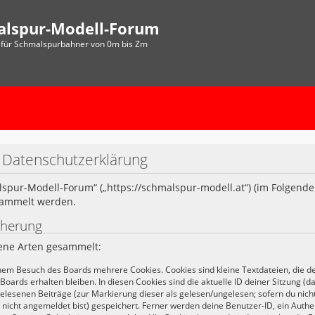
alspur-Modell-Forum
für Schmalspurbahner von 0m bis Zm
 Datenschutzerklärung
alspur-Modell-Forum“ („https://schmalspur-modell.at“) (im Folgende
sammelt werden.
cherung
dene Arten gesammelt:
inem Besuch des Boards mehrere Cookies. Cookies sind kleine Textdateien, die d
oards erhalten bleiben. In diesen Cookies sind die aktuelle ID deiner Sitzung (d
gelesenen Beiträge (zur Markierung dieser als gelesen/ungelesen; sofern du nic
icht angemeldet bist) gespeichert. Ferner werden deine Benutzer-ID, ein Authen