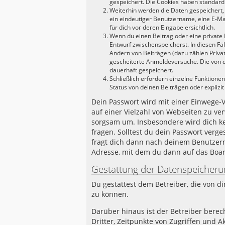
gespeichert. Die Cookies haben standardmä
Weiterhin werden die Daten gespeichert, 
ein eindeutiger Benutzername, eine E-Ma
für dich vor deren Eingabe ersichtlich.
Wenn du einen Beitrag oder eine private N
Entwurf zwischenspeicherst. In diesen Fä
Ändern von Beiträgen (dazu zählen Priva
gescheiterte Anmeldeversuche. Die von d
dauerhaft gespeichert.
Schließlich erfordern einzelne Funktion
Status von deinen Beiträgen oder explizi
Dein Passwort wird mit einer Einwege-Ve
auf einer Vielzahl von Webseiten zu ve
sorgsam um. Insbesondere wird dich kei
fragen. Solltest du dein Passwort verg
fragt dich dann nach deinem Benutzer
Adresse, mit dem du dann auf das Boar
Gestattung der Datenspeicheru
Du gestattest dem Betreiber, die von 
zu können.
Darüber hinaus ist der Betreiber bere
Dritter, Zeitpunkte von Zugriffen und