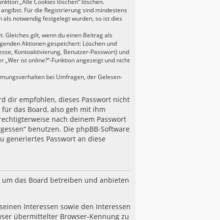
nktion „Alle Cookies löschen“ löschen.
angibst. Für die Registrierung sind mindestens
als notwendig festgelegt wurden, so ist dies
 Gleiches gilt, wenn du einen Beitrag als
folgenden Aktionen gespeichert: Löschen und
esse, Kontoaktivierung, Benutzer-Passwort) und
„Wer ist online?“-Funktion angezeigt und nicht
immungsverhalten bei Umfragen, der Gelesen-
rd dir empfohlen, dieses Passwort nicht
 für das Board, also geh mit ihm
erechtigterweise nach deinem Passwort
ergessen“ benutzen. Die phpBB-Software
 generiertes Passwort an diese
n, um das Board betreiben und anbieten
seinen Interessen sowie den Interessen
wser übermittelter Browser-Kennung zu