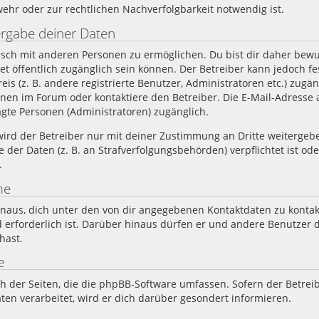
ehr oder zur rechtlichen Nachverfolgbarkeit notwendig ist.
ergabe deiner Daten
usch mit anderen Personen zu ermöglichen. Du bist dir daher bewus
rnet öffentlich zugänglich sein können. Der Betreiber kann jedoch f
is (z. B. andere registrierte Benutzer, Administratoren etc.) zugä
n im Forum oder kontaktiere den Betreiber. Die E-Mail-Adresse au
gte Personen (Administratoren) zugänglich.
rd der Betreiber nur mit deiner Zustimmung an Dritte weitergeben.
 der Daten (z. B. an Strafverfolgungsbehörden) verpflichtet ist od
.
me
naus, dich unter den von dir angegebenen Kontaktdaten zu kontakt
 erforderlich ist. Darüber hinaus dürfen er und andere Benutzer di
hast.
e
ch der Seiten, die die phpBB-Software umfassen. Sofern der Betrei
en verarbeitet, wird er dich darüber gesondert informieren.