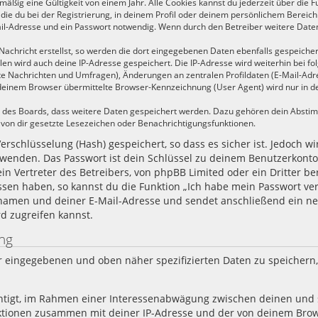
ßig eine Gültigkeit von einem Jahr. Alle Cookies kannst du jederzeit über die Fu
die du bei der Registrierung, in deinem Profil oder deinem persönlichem Bereich 
il-Adresse und ein Passwort notwendig. Wenn durch den Betreiber weitere Daten 
achricht erstellst, so werden die dort eingegebenen Daten ebenfalls gespeichert.
llen wird auch deine IP-Adresse gespeichert. Die IP-Adresse wird weiterhin bei 
te Nachrichten und Umfragen), Änderungen an zentralen Profildaten (E-Mail-Adr
einem Browser übermittelte Browser-Kennzeichnung (User Agent) wird nur in der 
en des Boards, dass weitere Daten gespeichert werden. Dazu gehören dein Abst
t von dir gesetzte Lesezeichen oder Benachrichtigungsfunktionen.
rschlüsselung (Hash) gespeichert, so dass es sicher ist. Jedoch wi
rwenden. Das Passwort ist dein Schlüssel zu deinem Benutzerkonto
n Vertreter des Betreibers, von phpBB Limited oder ein Dritter b
essen haben, so kannst du die Funktion „Ich habe mein Passwort v
namen und deiner E-Mail-Adresse und sendet anschließend ein neu
d zugreifen kannst.
ng
dir eingegebenen und oben näher spezifizierten Daten zu speicher
chtigt, im Rahmen einer Interessenabwägung zwischen deinen und 
 Aktionen zusammen mit deiner IP-Adresse und der von deinem Bro