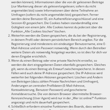
werden können), Informationen über die von dir gelesenen Beiträge
(zur Markierung dieser als gelesen/ungelesen; sofern du nicht
angemeldet bist) sowie Informationen über deine Teilnahme an
Umfragen (sofern du nicht angemeldet bist) gespeichert. Ferner
werden deine Benutzer-ID, ein Authentifizierungsschlüssel und eine
Session-ID gespeichert. Die Cookies haben standardmäßig eine
Gültigkeit von einem Jahr. Alle Cookies kannst du jederzeit über die
Funktion „Alle Cookies löschen“ löschen.
Weiterhin werden die Daten gespeichert, die du bei der Registrierung,
in deinem Profil oder deinem persönlichem Bereich angibst. Für die
Registrierung sind mindestens ein eindeutiger Benutzername, eine E-
Mail-Adresse und ein Passwort notwendig. Wenn durch den Betreiber
weitere Daten als notwendig festgelegt wurden, so ist dies für dich vor
deren Eingabe ersichtlich.
Wenn du einen Beitrag oder eine private Nachricht erstellst, so
werden die dort eingegebenen Daten ebenfalls gespeichert. Gleiches
gilt, wenn du einen Beitrag als Entwurf zwischenspeicherst. In diesen
Fällen wird auch deine IP-Adresse gespeichert. Die IP-Adresse wird
weiterhin bei folgenden Aktionen gespeichert: Löschen und Ändern
von Beiträgen (dazu zählen Private Nachrichten und Umfragen),
Änderungen an zentralen Profildaten (E-Mail-Adresse,
Kontoaktivierung, Benutzer-Passwort) und gescheiterte
Anmeldeversuche. Die von deinem Browser übermittelte Browser-
Kennzeichnung (User Agent) wird nur in der „Wer ist online?“-Funktion
angezeigt und nicht dauerhaft gespeichert.
Schließlich erfordern einzelne Funktionen des Boards, dass weitere