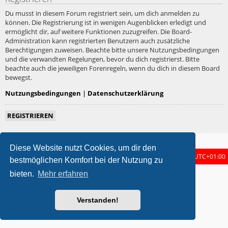
Du musst in diesem Forum registriert sein, um dich anmelden zu
können. Die Registrierung ist in wenigen Augenblicken erledigt und
ermöglicht dir, auf weitere Funktionen zuzugreifen. Die Board-
Administration kann registrierten Benutzern auch zusätzliche
Berechtigungen zuweisen. Beachte bitte unsere Nutzungsbedingungen
und die verwandten Regelungen, bevor du dich registrierst. Bitte
beachte auch die jeweiligen Forenregeln, wenn du dich in diesem Board
bewegst.
Nutzungsbedingungen
|
Datenschutzerklärung
REGISTRIEREN
Diese Website nutzt Cookies, um dir den
Foren-Übersicht
Alle Zeiten sind
UTC+01:00
bestmöglichen Komfort bei der Nutzung zu
bieten.
Mehr erfahren
metrolike style by
Eric Seguin
Updated for phpBB3.3 by
Ian Bradley
Powered by
phpBB
® Forum Software © phpBB Limited
Deutsche Übersetzung durch
phpBB.de
Verstanden!
Datenschutz
|
Nutzungsbedingungen