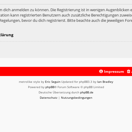
m dich anmelden zu können. Die Registrierung ist in wenigen Augenblicken er
ation kann registrierten Benutzern auch zusätzliche Berechtigungen zuweis
lungen, bevor du dich registrierst. Bitte beachte auch die jeweiligen For
klärung
Impressum
metrolike style by
Eric Seguin
Updated for phpBB3.3 by
Ian Bradley
Powered by
phpBB
® Forum Software © phpBB Limited
Deutsche Übersetzung durch
phpBB.de
Datenschutz
|
Nutzungsbedingungen