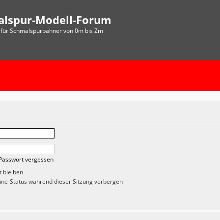
alspur-Modell-Forum
für Schmalspurbahner von 0m bis Zm
Passwort vergessen
 bleiben
ne-Status während dieser Sitzung verbergen