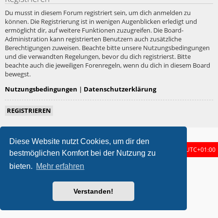
Du musst in diesem Forum registriert sein, um dich anmelden zu
können. Die Registrierung ist in wenigen Augenblicken erledigt und
ermöglicht dir, auf weitere Funktionen zuzugreifen. Die Board-
Administration kann registrierten Benutzern auch zusätzliche
Berechtigungen zuweisen. Beachte bitte unsere Nutzungsbedingungen
und die verwandten Regelungen, bevor du dich registrierst. Bitte
beachte auch die jeweiligen Forenregeln, wenn du dich in diesem Board
bewegst.
Nutzungsbedingungen
|
Datenschutzerklärung
REGISTRIEREN
Diese Website nutzt Cookies, um dir den
Foren-Übersicht
Alle Zeiten sind
UTC+01:00
bestmöglichen Komfort bei der Nutzung zu
bieten.
Mehr erfahren
metrolike style by
Eric Seguin
Updated for phpBB3.3 by
Ian Bradley
Powered by
phpBB
® Forum Software © phpBB Limited
Deutsche Übersetzung durch
phpBB.de
Verstanden!
Datenschutz
|
Nutzungsbedingungen